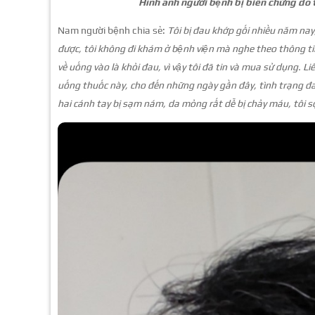
Hình ảnh người bệnh bị biến chứng do 
Nam người bệnh chia sẻ:
Tôi bị đau khớp gối nhiều năm nay
được, tôi không đi khám ở bệnh viện mà nghe theo thông 
về uống vào là khỏi đau, vì vậy tôi đã tin và mua sử dụng. L
uống thuốc này, cho đến những ngày gần đây, tình trạng đau
hai cánh tay bị sạm nám, da mỏng rất dễ bị chảy máu, tôi s