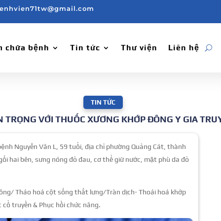
enhvien71tw@gmail.com
 chữa bệnh
Tin tức
Thư viện
Liên hệ
TIN TỨC
N TRỌNG VỚI THUỐC XƯƠNG KHỚP ĐÔNG Y GIA TRU
ệnh Nguyễn Văn L, 59 tuổi, địa chỉ phường Quảng Cát, thành
ối hai bên, sưng nóng đỏ đau, cơ thể giữ nước, mặt phù da đỏ
ng/ Tháo hoá cột sống thắt lưng/Tràn dịch- Thoái hoá khớp
c cổ truyền & Phục hồi chức năng.