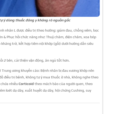
tự ý dùng thuốc đông y không rõ nguồn gốc
h nhân L được điều trị theo hướng: giảm đau, chống viêm, bọc
uyền & Phục hồi chức năng như: Thuỷ châm, điện châm, xoa bóp
 kháng trở, kết hợp tiêm nội khớp (gối) dưới hướng dẫn siêu
ối 2 bên, cải thiện vận động, ăn ngủ tốt hơn.
1 Trung ương khuyến cáo: Bệnh nhân bị đau xương khớp nên
đồ điều trị bệnh, không tự ý mua thuốc ở nhà, không nghe theo
ó chứa nhiều
Corticoid
theo mách bảo của người quen, theo
êm loét dạ dày, xuất huyết dạ dày, hội chứng Cushing, suy