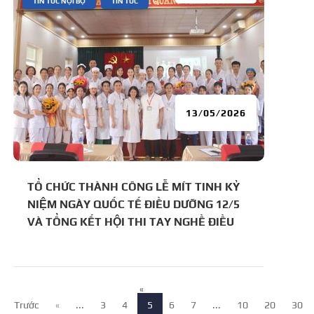
TIN TỨC NỘI BỘ
TIN TỨC
13/05/2026
TỔ CHỨC THÀNH CÔNG LỄ MÍT TINH KỶ
NIỆM NGÀY QUỐC TẾ ĐIỀU DƯỠNG 12/5
VÀ TỔNG KẾT HỘI THI TAY NGHỀ ĐIỀU
DƯỠNG NĂM 2026
«
Trước
«
...
3
4
5
6
7
...
10
20
30