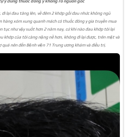
tự ý dùng thuốc đông y không rõ nguồn gốc
, đi lại đau tăng lên, về đêm 2 khớp gối đau nhức không ngủ
tin hàng xóm xung quanh mách có thuốc đông y gia truyền mua
iên tục như vậy suốt hơn 2 năm nay, cứ khi nào đau khớp tôi lại
 khớp của tôi càng nặng nề hơn, không đi lại được, trên mặt và
ợ quá nên đến Bệnh viện 71 Trung ương khám và điều trị.