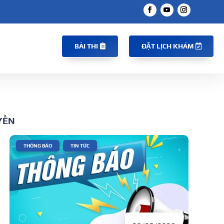
BÀI THI
ĐẶT LỊCH KHÁM
YỀN
|
,
THÔNG BÁO
TIN TỨC