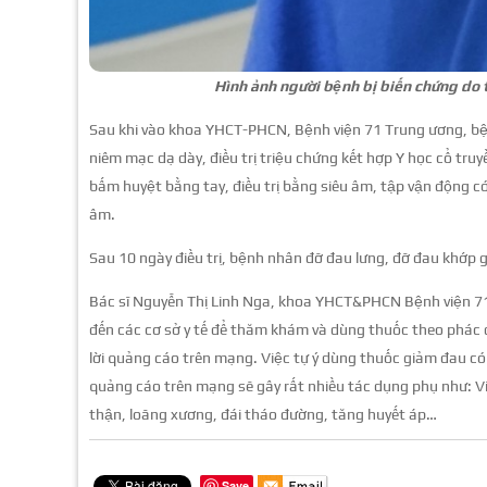
Hình ảnh người bệnh bị biến chứng do 
Sau khi vào khoa YHCT-PHCN, Bệnh viện 71 Trung ương, bện
niêm mạc dạ dày, điều trị triệu chứng kết hợp Y học cổ tr
bấm huyệt bằng tay, điều trị bằng siêu âm, tập vận động có
âm.
Sau 10 ngày điều trị, bệnh nhân đỡ đau lưng, đỡ đau khớp g
Bác sĩ Nguyễn Thị Linh Nga, khoa YHCT&PHCN Bệnh viện 7
đến các cơ sở y tế để thăm khám và dùng thuốc theo phác 
lời quảng cáo trên mạng. Việc tự ý dùng thuốc giảm đau c
quảng cáo trên mạng sẽ gây rất nhiều tác dụng phụ như: Vi
thận, loãng xương, đái tháo đường, tăng huyết áp…
Save