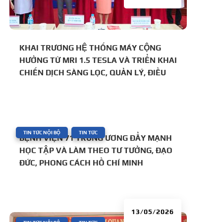
KHAI TRƯƠNG HỆ THỐNG MÁY CỘNG
HƯỞNG TỪ MRI 1.5 TESLA VÀ TRIỂN KHAI
CHIẾN DỊCH SÀNG LỌC, QUẢN LÝ, ĐIỀU
TRỊ TĂNG HUYẾT ÁP VÀ CÁC BIẾN CHỨNG
CÙNG CÁC CHUYÊN GIA TRƯỜNG ĐẠI
HỌC Y HÀ NỘI TẠI BỆNH VIỆN 71 TRUNG
ƯƠNG
|
,
TIN TỨC NỘI BỘ
TIN TỨC
BỆNH VIỆN 71 TRUNG ƯƠNG ĐẨY MẠNH
HỌC TẬP VÀ LÀM THEO TƯ TƯỞNG, ĐẠO
ĐỨC, PHONG CÁCH HỒ CHÍ MINH
13/05/2026
|
,