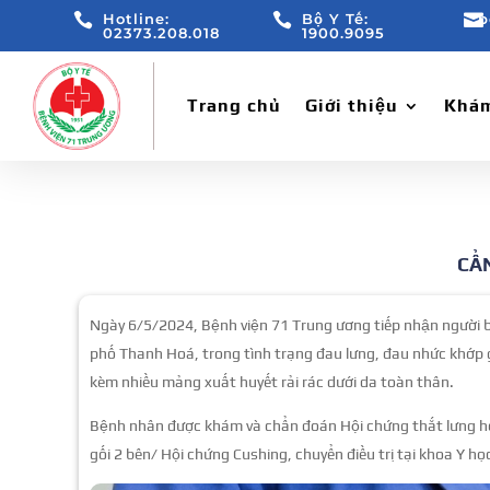

Hotline:

Bộ Y Tế:

b
02373.208.018
1900.9095
Trang chủ
Giới thiệu
Khám
CẨ
Ngày 6/5/2024, Bệnh viện 71 Trung ương tiếp nhận người b
phố Thanh Hoá, trong tình trạng đau lưng, đau nhức khớp g
kèm nhiều mảng xuất huyết rải rác dưới da toàn thân.
Bệnh nhân được khám và chẩn đoán Hội chứng thắt lưng hô
gối 2 bên/ Hội chứng Cushing, chuyển điều trị tại khoa Y họ