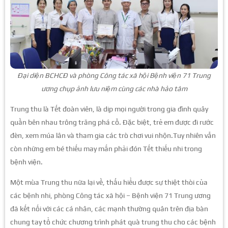
Đại diện BCHCĐ và phòng Công tác xã hội Bệnh viện 71 Trung
ương chụp ảnh lưu niệm cùng các nhà hảo tâm
Trung thu là Tết đoàn viên, là dịp mọi người trong gia đình quây
quần bên nhau trông trăng phá cỗ. Đặc biệt, trẻ em được đi rước
đèn, xem múa lân và tham gia các trò chơi vui nhộn.Tuy nhiên vẫn
còn những em bé thiếu may mắn phải đón Tết thiếu nhi trong
bệnh viện.
Một mùa Trung thu nữa lại về, thấu hiểu được sự thiệt thòi của
các bệnh nhi, phòng Công tác xã hội – Bệnh viện 71 Trung ương
đã kết nối với các cá nhân, các mạnh thường quân trên địa bàn
chung tay tổ chức chương trình phát quà trung thu cho các bệnh