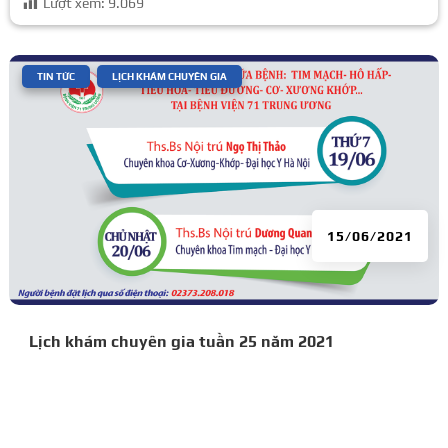
Lượt xem:
9.069
|
,
TIN TỨC
LỊCH KHÁM CHUYÊN GIA
15/06/2021
Lịch khám chuyên gia tuần 25 năm 2021