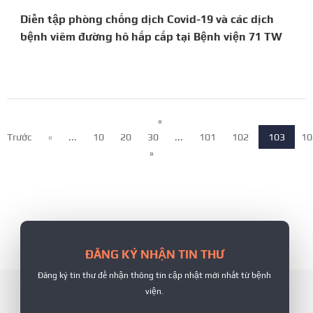
Diễn tập phòng chống dịch Covid-19 và các dịch
bệnh viêm đường hô hấp cấp tại Bệnh viện 71 TW
«
Trước
«
...
10
20
30
...
101
102
103
10
»
ĐĂNG KÝ NHẬN TIN THƯ
Đăng ký tin thư để nhận thông tin cập nhật mới nhất từ bệnh
viện.