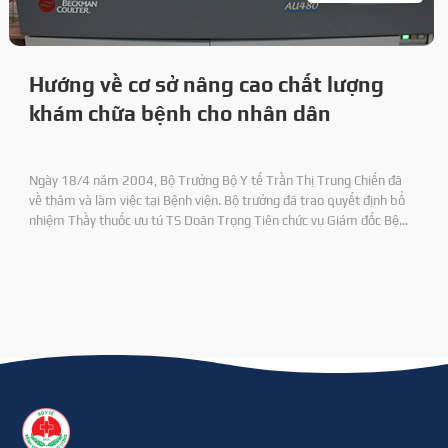
Hướng về cơ sở nâng cao chất lượng
khám chữa bệnh cho nhân dân
Ngày 18/4 năm 2004, Bộ Trưởng Bộ Y tế Trần Thị Trung Chiến đã
về thăm và làm việc tại Bệnh viện. Bộ trưởng đã trao quyết định bổ
nhiệm Thầy thuốc ưu tú TS Doãn Trọng Tiên chức vụ Giám đốc Bệnh
viện 71 và DS CKI Nguyên Duy Định chức vụ Phó Giám đốc Bệnh viện.