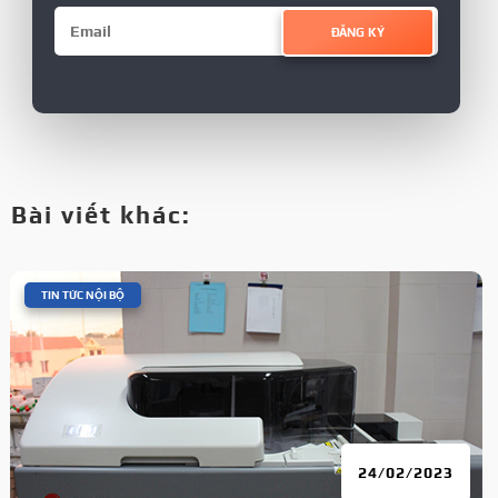
ĐĂNG KÝ
Bài viết khác:
|
TIN TỨC NỘI BỘ
24/02/2023