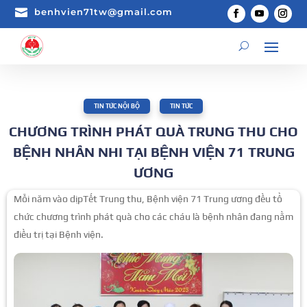

benhvien71tw@gmail.com
TIN TỨC NỘI BỘ
,
TIN TỨC
CHƯƠNG TRÌNH PHÁT QUÀ TRUNG THU CHO
BỆNH NHÂN NHI TẠI BỆNH VIỆN 71 TRUNG
ƯƠNG
Mỗi năm vào dịpTết Trung thu, Bệnh viện 71 Trung ương đều tổ
chức chương trình phát quà cho các cháu là bệnh nhân đang nằm
điều trị tại Bệnh viện.