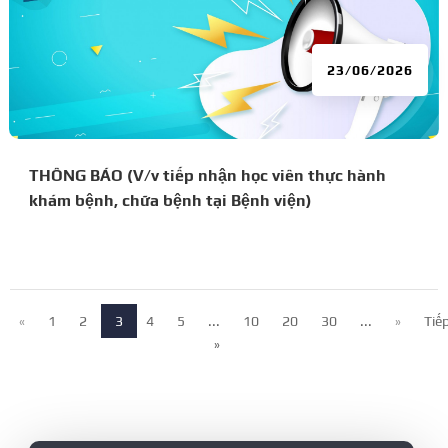
23/06/2026
THÔNG BÁO (V/v tiếp nhận học viên thực hành
khám bệnh, chữa bệnh tại Bệnh viện)
«
1
2
3
4
5
...
10
20
30
...
»
Tiế
»