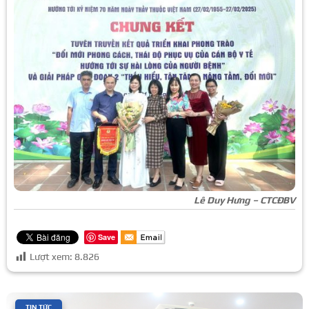
Lê Duy Hưng – CTCĐBV
Save
Lượt xem:
8.826
|
TIN TỨC