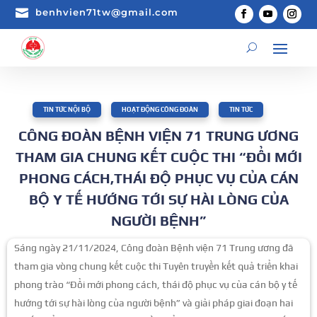

benhvien71tw@gmail.com
TIN TỨC NỘI BỘ
,
HOẠT ĐỘNG CÔNG ĐOÀN
,
TIN TỨC
CÔNG ĐOÀN BỆNH VIỆN 71 TRUNG ƯƠNG
THAM GIA CHUNG KẾT CUỘC THI “ĐỔI MỚI
PHONG CÁCH,THÁI ĐỘ PHỤC VỤ CỦA CÁN
BỘ Y TẾ HƯỚNG TỚI SỰ HÀI LÒNG CỦA
NGƯỜI BỆNH”
Sáng ngày 21/11/2024, Công đoàn Bệnh viện 71 Trung ương đã
tham gia vòng chung kết cuộc thi Tuyên truyền kết quả triển khai
phong trào “Đổi mới phong cách, thái độ phục vụ của cán bộ y tế
hướng tới sự hài lòng của người bệnh” và giải pháp giai đoạn hai