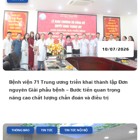
10/07/2026
Bệnh viện 71 Trung ương triển khai thành lập Đơn
nguyên Giải phẫu bệnh – Bước tiến quan trọng
nâng cao chất lượng chẩn đoán và điều trị
|
,
,
THÔNG BÁO
TIN TỨC
TIN TỨC NỘI BỘ