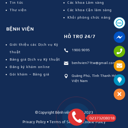
Tin tức
Các khoa Lâm sàng
Thư viện
Các khoa Cận lâm sàng
Khối phòng chức năng
BỆNH VIỆN
HỖ TRỢ 24/7
Giới thiệu các Dịch vụ Kỹ
1900.9095

thuật
Bảng giá Dịch vụ Kỹ thuật
benhvien71tw@gmail.com

Đăng ký khám online
Gói khám – Bảng giá
Quảng Phú, Tỉnh Thanh Hóa,

Việt Nam
© Copyright Bệnh viện 71 TW 2023
02373208018
Privacy Policy
•
Terms of Service
•
Cookie Policy