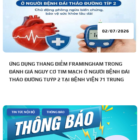
02/07/2026
ỨNG DỤNG THANG ĐIỂM FRAMINGHAM TRONG
ĐÁNH GIÁ NGUY CƠ TIM MẠCH Ở NGƯỜI BỆNH ĐÁI
THÁO ĐƯỜNG TUÝP 2 TẠI BỆNH VIỆN 71 TRUNG
ƯƠNG.
|
,
TIN TỨC NỘI BỘ
THÔNG BÁO