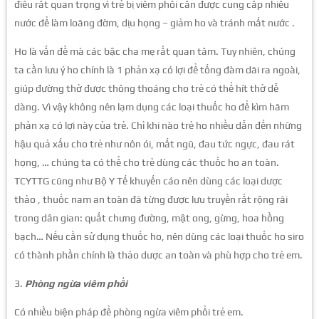
điều rất quan trọng vì trẻ bị viêm phổi cần được cung cấp nhiều
nước để làm loãng đờm, dịu họng – giảm ho và tránh mất nước .
Ho là vấn đề mà các bậc cha mẹ rất quan tâm. Tuy nhiên, chúng
ta cần lưu ý ho chính là 1 phản xạ có lợi để tống đàm dãi ra ngoài,
giúp đường thở được thông thoáng cho trẻ có thể hít thở dễ
dàng. Vì vậy không nên lạm dụng các loại thuốc ho để kìm hãm
phản xạ có lợi này của trẻ. Chỉ khi nào trẻ ho nhiều dẫn đến những
hậu quả xấu cho trẻ như nôn ói, mất ngũ, đau tức ngực, đau rát
họng, … chúng ta có thể cho trẻ dùng các thuốc ho an toàn.
TCYTTG cũng như Bộ Y Tế khuyến cáo nên dùng các loại dược
thảo , thuốc nam an toàn đã từng được lưu truyền rất rộng rãi
trong dân gian: quất chưng đường, mật ong, gừng, hoa hồng
bạch… Nếu cần sử dụng thuốc ho, nên dùng các loại thuốc ho siro
có thành phần chính là thảo dược an toàn và phù hợp cho trẻ em.
3.
Phòng ngừa viêm phổi
Có nhiều biện pháp để phòng ngừa viêm phổi trẻ em.