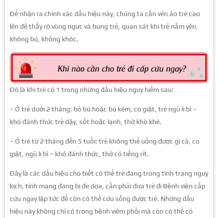
Để nhận ra chính xác dấu hiệu này, chúng ta cần vén áo trẻ cao
lên để thấy rõ vùng ngực và bụng trẻ, quan sát khi trẻ nằm yên,
không bú, không khóc.
Đó là khi trẻ có 1 trong những dấu hiệu nguy hiểm sau:
– Ở trẻ dưới 2 tháng: bỏ bú hoặc bú kém, co giật, trẻ ngủ li bì –
khó đánh thức trẻ dậy, sốt hoặc lạnh, thở khò khè.
– Ở trẻ từ 2 tháng đến 5 tuổi: trẻ không thể uống được gì cả, co
giật, ngủ li bì – khó đánh thức, thở có tiếng rít.
Đây là các dấu hiệu cho biết có thể trẻ đang trong tình trạng nguy
kịch, tính mạng đang bị đe dọa, cần phải đưa trẻ đi Bệnh viện cấp
cứu ngay lập tức để còn có thể cứu sống được trẻ. Những dấu
hiệu này không chỉ có trong bệnh viêm phổi mà còn có thể có