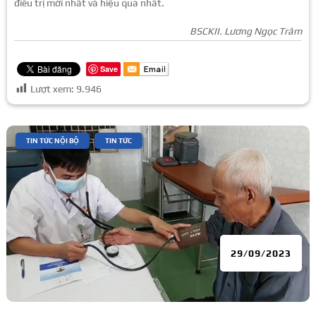
điều trị mới nhất và hiệu quả nhất.
BSCKII. Lương Ngọc Trâm
Save
Lượt xem:
9.946
|
,
TIN TỨC NỘI BỘ
TIN TỨC
29/09/2023