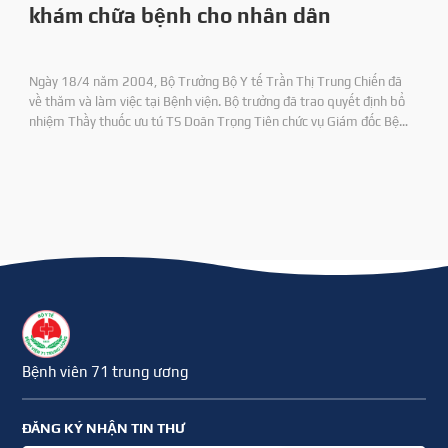
khám chữa bệnh cho nhân dân
Ngày 18/4 năm 2004, Bộ Trưởng Bộ Y tế Trần Thị Trung Chiến đã
về thăm và làm việc tại Bệnh viện. Bộ trưởng đã trao quyết định bổ
nhiệm Thầy thuốc ưu tú TS Doãn Trọng Tiên chức vụ Giám đốc Bệnh
viện 71 và DS CKI Nguyên Duy Định chức vụ Phó Giám đốc Bệnh viện.
Bệnh viên 71 trung ương
ĐĂNG KÝ NHẬN TIN THƯ