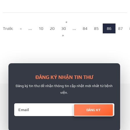
«
Trước
«
...
10
20
30
...
84
85
86
87
»
ĐĂNG KÝ NHẬN TIN THƯ
Đăng ký tin thư để nhận thông tin cập nhật mới nhất từ bệnh
viện.
ĐĂNG KÝ