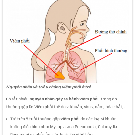
Nguyên nhân và triệu chứng viêm phổi ở trẻ
Có rất nhiều
nguyên nhân gây ra bệnh viêm phổi
, trong đó
thường gặp là: Viêm phổi thể do vi khuẩn, virus, nấm, hóa chất,…
Trẻ trên 5 tuổi thường gặp
viêm phổi
do các loại vi khuẩn
không điển hình như: Mycoplasma Pneumonia, Chlamydia
Pneumoniae, phế cầu, các loại siêu vi hô hấp.