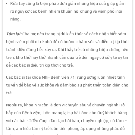
Rửa tay cũng là biện pháp đơn giản nhưng hiệu quả giúp giảm
rõ nguy cơ các bệnh nhiễm khuẩn nói chung và viêm phổi nói
riêng.
Tóm lại:
Cha mẹ nên trang bị đủ kiến thức về cách nhận biết sớm
bệnh viêm phổi ở trẻ nhỏ để có hướng chăm sóc và điều trị kịp thời
tránh điều đáng tiếc xảy ra. Khi thấy trẻ có những triệu chứng nêu
trên, khó thở hay thở nhanh cần đưa trẻ đến ngay cơ sở y tế uy tín
để các bác sĩ điều trị kịp thời cho trẻ.
Các bác sĩ tại khoa Nhi- Bệnh viện 71Trung ương luôn nhiệt tình
tư vấn để bảo vệ sức khỏe và đảm bảo sự phát triển toàn diện cho
trẻ.
Ngoài ra, khoa Nhi còn là đơn vị chuyên sâu về chuyên ngành Hô
hấp của Bệnh viện, luôn mang lại sự hài lòng cho Quý khách hàng
với các bác sĩ đều được đào tạo bài bản, chuyên nghiệp, có tâm –
tầm, am hiểu tâm lý trẻ luôn tiên phong áp dụng những phác đồ