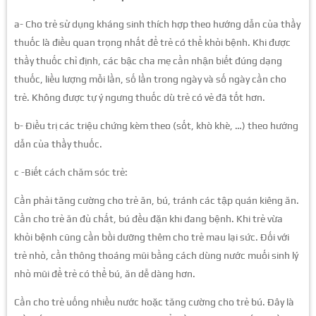
a- Cho trẻ sử dụng kháng sinh thích hợp theo hướng dẫn của thầy
thuốc là điều quan trọng nhất để trẻ có thể khỏi bệnh. Khi được
thầy thuốc chỉ định, các bậc cha mẹ cần nhận biết đúng dạng
thuốc, liều lượng mỗi lần, số lần trong ngày và số ngày cần cho
trẻ. Không được tự ý ngưng thuốc dù trẻ có vẻ đã tốt hơn.
b- Điều trị các triệu chứng kèm theo (sốt, khò khè, …) theo hướng
dẫn của thầy thuốc.
c -Biết cách chăm sóc trẻ:
Cần phải tăng cường cho trẻ ăn, bú, tránh các tập quán kiêng ăn.
Cần cho trẻ ăn đủ chất, bú đều đặn khi đang bệnh. Khi trẻ vừa
khỏi bệnh cũng cần bồi dưỡng thêm cho trẻ mau lại sức. Đối với
trẻ nhỏ, cần thông thoáng mũi bằng cách dùng nước muối sinh lý
nhỏ mũi để trẻ có thể bú, ăn dễ dàng hơn.
Cần cho trẻ uống nhiều nước hoặc tăng cường cho trẻ bú. Đây là