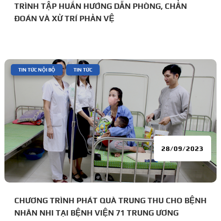
TRÌNH TẬP HUẤN HƯỚNG DẪN PHÒNG, CHẨN
ĐOÁN VÀ XỬ TRÍ PHẢN VỆ
|
,
TIN TỨC NỘI BỘ
TIN TỨC
28/09/2023
CHƯƠNG TRÌNH PHÁT QUÀ TRUNG THU CHO BỆNH
NHÂN NHI TẠI BỆNH VIỆN 71 TRUNG ƯƠNG