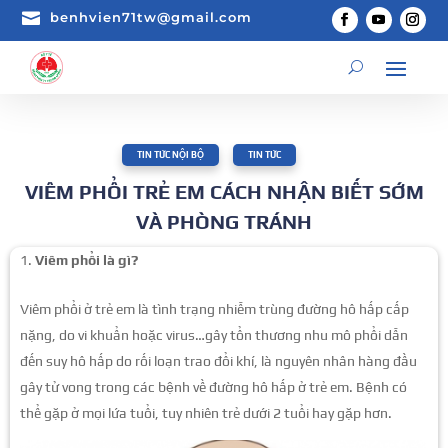

benhvien71tw@gmail.com
TIN TỨC NỘI BỘ
,
TIN TỨC
VIÊM PHỔI TRẺ EM CÁCH NHẬN BIẾT SỚM
VÀ PHÒNG TRÁNH
Viêm phổi là gì?
Viêm phổi ở trẻ em là tình trạng nhiễm trùng đường hô hấp cấp
nặng, do vi khuẩn hoặc virus…gây tổn thương nhu mô phổi dẫn
đến suy hô hấp do rối loạn trao đổi khí, là nguyên nhân hàng đầu
gây tử vong trong các bệnh về đường hô hấp ở trẻ em. Bệnh có
thể gặp ở mọi lứa tuổi, tuy nhiên trẻ dưới 2 tuổi hay gặp hơn.