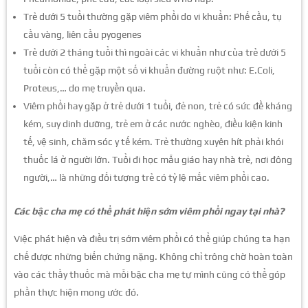
Trẻ dưới 5 tuổi thường gặp viêm phổi do vi khuẩn: Phế cầu, tụ
cầu vàng, liên cầu pyogenes
Trẻ dưới 2 tháng tuổi thì ngoài các vi khuẩn như của trẻ dưới 5
tuổi còn có thể gặp một số vi khuẩn đường ruột như: E.Coli,
Proteus,… do mẹ truyền qua.
Viêm phổi hay gặp ở trẻ dưới 1 tuổi, đẻ non, trẻ có sức đề kháng
kém, suy dinh dưỡng, trẻ em ở các nước nghèo, điều kiện kinh
tế, vệ sinh, chăm sóc y tế kém. Trẻ thường xuyên hít phải khói
thuốc lá ở người lớn. Tuổi đi học mẫu giáo hay nhà trẻ, nơi đông
người,… là những đối tượng trẻ có tỷ lệ mắc viêm phổi cao.
Các bậc cha mẹ có thể phát hiện sớm viêm phổi ngay tại nhà?
Việc phát hiện và điều trị sớm viêm phổi có thể giúp chúng ta hạn
chế được những biến chứng nặng. Không chỉ trông chờ hoàn toàn
vào các thầy thuốc mà mỗi bậc cha mẹ tự mình cũng có thể góp
phần thực hiện mong ước đó.