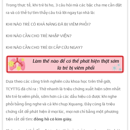
Trong thực tế, khi trẻ bị ho, 3 câu hỏi mà các bậc cha mẹ cần đặt
ra và có thể tự tìm thấy câu trả lời ngay tại nhà là:
KHI NÀO TRẺ CÓ KHẢ NĂNG ĐÃ BỊ VIÊM PHỔI?
KHI NÀO CẦN CHO TRẺ NHẬP VIỆN?
KHI NÀO CẦN CHO TRẺ ĐI CẤP CỨU NGAY?
Dựa theo các công trình nghiên cứu khoa học trên thế giới,
TCYTTG đã chỉ ra : Thở nhanh là triệu chứng xuất hiện sớm nhất
khi trẻ bị viêm phổi, sớm hơn cả các dấu hiệu có được khi nghe
phổi bằng ống nghe và cả khi chụp Xquang. Đây cũng là triệu
chứng rất dễ phát hiện ở mọi lúc, mọi nơi chỉ bằng một phương
tiện rất dể tìm:
đồng hồ có kim giây.