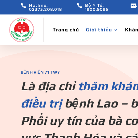

Hotline:

Bộ Y Tế:

b
02373.208.018
1900.9095
Trang chủ
Giới thiệu
Khám
BỆNH VIỆN 71 TW?
Là địa chỉ
thăm khá
điều trị
bệnh Lao – 
Phổi uy tín của bà c
vực Thanh Hóa và cá