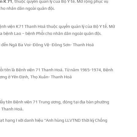
n K 71
, thuộc quyền quản lý của Bộ Y tế. Mở rộng phục vụ
cho nhân dân ngoài quân đội.
ệnh viện K71 Thanh Hoá thuộc quyền quản lý của Bộ Y tế. Mở
a bệnh Lao – bệnh Phổi cho nhân dân ngoài quân đội.
i đến Ngã Ba Voi- Đông Vệ- Đông Sơn- Thanh Hoá
ổi tên là Bệnh viện 71 Thanh Hoá. Từ năm 1965-1974, Bệnh
ương ở Yên Định, Thọ Xuân- Thanh Hoá
lấy tên Bệnh viện 71 Trung ương, đóng tại địa bàn phường
 Thanh Hoá.
ạt hạng I với danh hiệu “Anh hùng LLVTND thời kỳ Chống