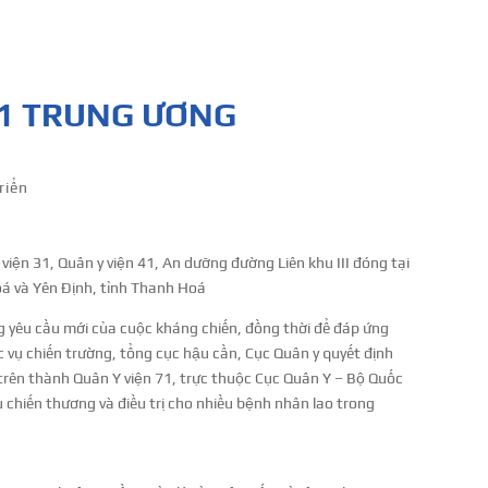
71 TRUNG ƯƠNG
riển
 viện 31, Quân y viện 41, An dưỡng đường Liên khu III đóng tại
á và Yên Định, tỉnh Thanh Hoá
 yêu cầu mới của cuộc kháng chiến, đồng thời để đáp ứng
c vụ chiến trường, tổng cục hậu cần, Cục Quân y quyết định
 trên thành Quân Y viện 71, trực thuộc Cục Quân Y – Bộ Quốc
 chiến thương và điều trị cho nhiều bệnh nhân lao trong