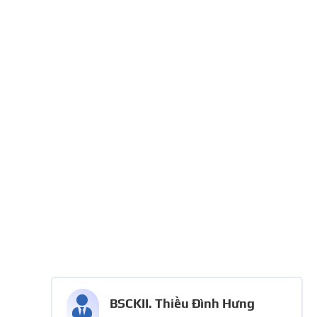

BSCKII. Thiều Đình Hưng