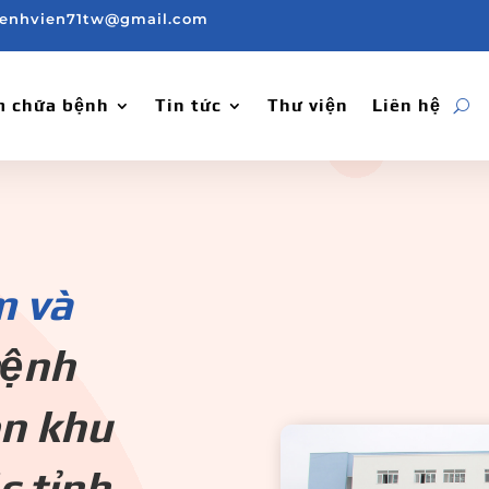
enhvien71tw@gmail.com
 chữa bệnh
Tin tức
Thư viện
Liên hệ
m và
bệnh
on khu
c tỉnh