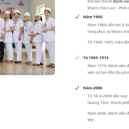
Đổi tên thành
Bệnh việ
khám chữa Lao – Phổi 
N
Năm 1960
Năm 1960: đổi tên là B
rộng phục vụ khám chữ
Từ 1960-1965: Viện dờ
N
Từ 1965-1974
Năm 1970: Bệnh viện đ
viện sơ tán đến địa ph
N
Năm 2006
Từ 18-4-2006 đến nay: 
Quảng Tâm- thành phố
Năm 2006, Bệnh viện đ
Mỹ”.