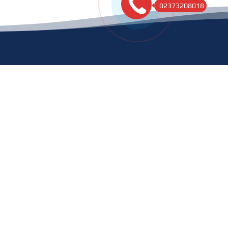
02373208018
ỆNH VIỆN
HỖ TRỢ 24/7
1900.9095

Giới thiệu các Dịch vụ Kỹ
thuật
benhvien71tw@gmail.com

Bảng giá Dịch vụ Kỹ thuật
Đăng ký khám online
Quảng Phú, Tỉnh Thanh

Gói khám – Bảng giá
Hóa, Việt Nam