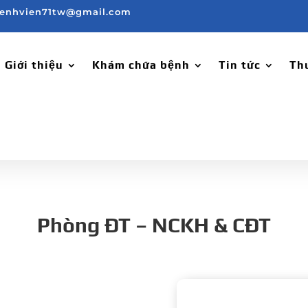
enhvien71tw@gmail.com
Giới thiệu
Khám chữa bệnh
Tin tức
Th
Phòng ĐT – NCKH & CĐT