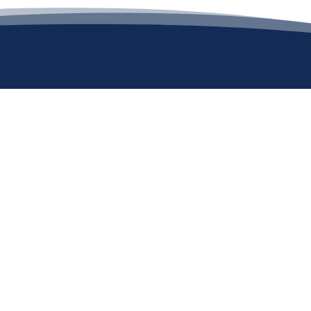
Bệnh viện 71 Trung ương
ĐĂNG KÝ NHẬN TIN THƯ
ĐĂNG KÝ