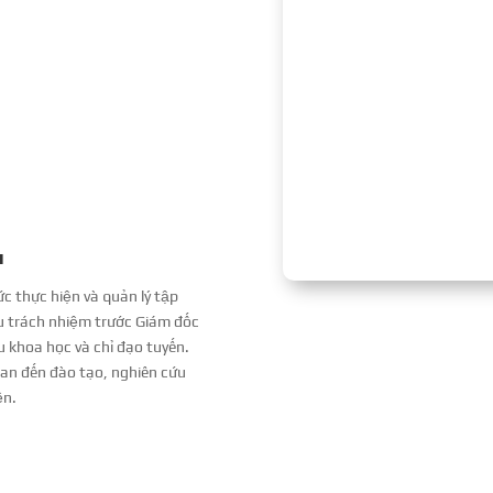
ụ
c thực hiện và quản lý tập
ịu trách nhiệm trước Giám đốc
 khoa học và chỉ đạo tuyến.
quan đến đào tạo, nghiên cứu
ện.