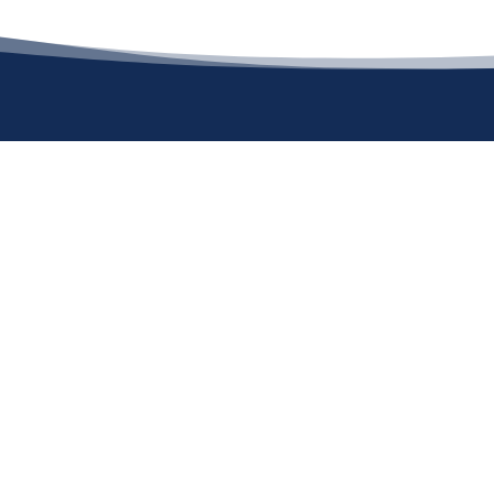
TRUY CẬP
GIỚI THIỆU
B
Trang chủ
Ban chấp hành Đảng ủy
Ban Giám đốc
Dịch vụ
Các khoa Lâm sàng
Tin tức
Các khoa Cận lâm sàng
Khối phòng chức năng
Thư viện