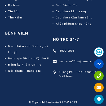
Dịch vụ
Ban Giám đốc
Tin tức
Các khoa Lâm sàng
Thư viện
Các khoa Cận lâm sàng
Khối phòng chức năng
BỆNH VIỆN
HỖ TRỢ 24/7
Giới thiệu các Dịch vụ Kỹ
1900.9095

thuật
Bảng giá Dịch vụ Kỹ thuật
benhvien71tw@gmail.com

Đăng ký khám online
Gói khám – Bảng giá
Quảng Phú, Tỉnh Thanh Hóa,

Việt Nam
© Copyright Bệnh viện 71 TW 2023