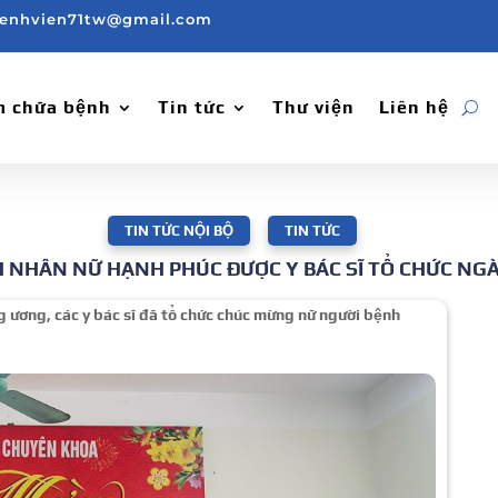
enhvien71tw@gmail.com
 chữa bệnh
Tin tức
Thư viện
Liên hệ
TIN TỨC NỘI BỘ
,
TIN TỨC
 NHÂN NỮ HẠNH PHÚC ĐƯỢC Y BÁC SĨ TỔ CHỨC NGÀ
g ương, các y bác sĩ đã tổ chức chúc mừng nữ người bệnh