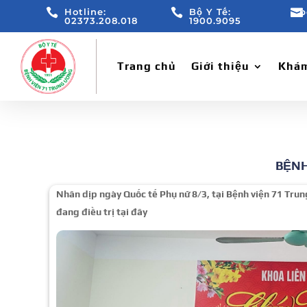

Hotline:

Bộ Y Tế:

b
02373.208.018
1900.9095
Trang chủ
Giới thiệu
Khám
BỆNH
Nhân dịp ngày Quốc tế Phụ nữ 8/3, tại Bệnh viện 71 Trun
đang điều trị tại đây