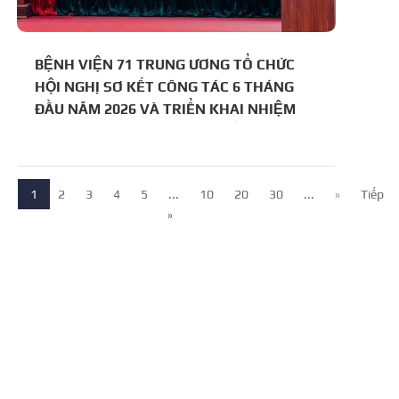
BỆNH VIỆN 71 TRUNG ƯƠNG TỔ CHỨC
HỘI NGHỊ SƠ KẾT CÔNG TÁC 6 THÁNG
ĐẦU NĂM 2026 VÀ TRIỂN KHAI NHIỆM
VỤ TRỌNG TÂM 6 THÁNG CUỐI NĂM
1
2
3
4
5
...
10
20
30
...
»
Tiếp
»