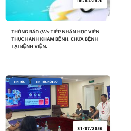
06/08/2026
THÔNG BÁO (V/v TIẾP NHẬN HỌC VIÊN
THỰC HÀNH KHÁM BỆNH, CHỮA BỆNH
TẠI BỆNH VIỆN.
|
,
TIN TỨC
TIN TỨC NỘI BỘ
31/07/2026