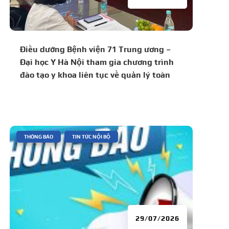
Điều dưỡng Bệnh viện 71 Trung ương –
Đại học Y Hà Nội tham gia chương trình
đào tạo y khoa liên tục về quản lý toàn
diện bệnh lý tăng huyết áp và đái tháo
đường
|
,
THÔNG BÁO
TIN TỨC NỘI BỘ
29/07/2026