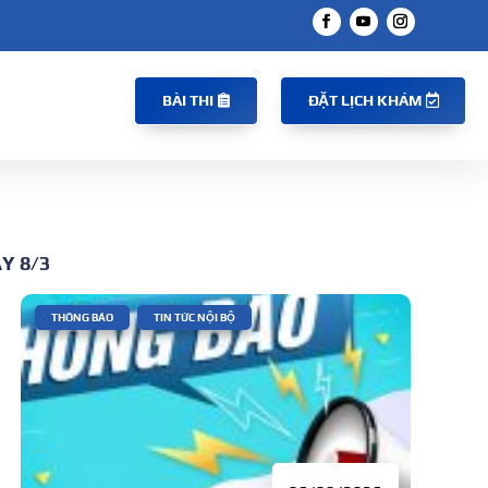
BÀI THI
ĐẶT LỊCH KHÁM
Y 8/3
|
,
THÔNG BÁO
TIN TỨC NỘI BỘ