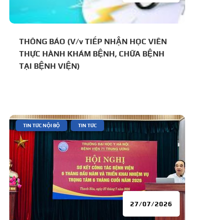
THÔNG BÁO (V/v TIẾP NHẬN HỌC VIÊN
THỰC HÀNH KHÁM BỆNH, CHỮA BỆNH
TẠI BỆNH VIỆN)
|
,
TIN TỨC NỘI BỘ
TIN TỨC
27/07/2026