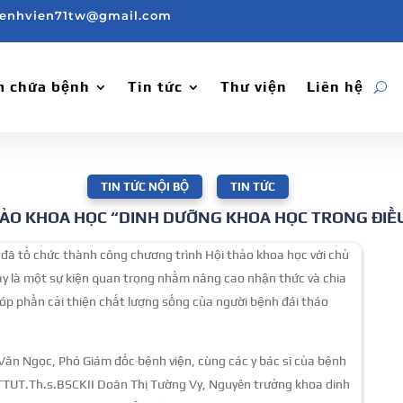
enhvien71tw@gmail.com
 chữa bệnh
Tin tức
Thư viện
Liên hệ
TIN TỨC NỘI BỘ
,
TIN TỨC
ẢO KHOA HỌC “DINH DƯỠNG KHOA HỌC TRONG ĐIỀU
đã tổ chức thành công chương trình Hội thảo khoa học với chủ
ây là một sự kiện quan trọng nhằm nâng cao nhận thức và chia
góp phần cải thiện chất lượng sống của người bệnh đái tháo
ăn Ngọc, Phó Giám đốc bệnh viện, cùng các y bác sĩ của bệnh
 TTUT.Th.s.BSCKII Doãn Thị Tường Vy, Nguyên trưởng khoa dinh