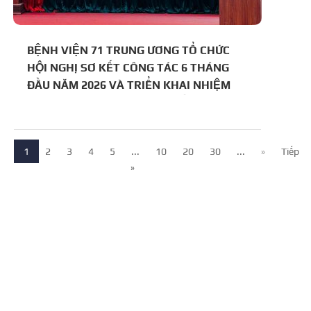
BỆNH VIỆN 71 TRUNG ƯƠNG TỔ CHỨC
HỘI NGHỊ SƠ KẾT CÔNG TÁC 6 THÁNG
ĐẦU NĂM 2026 VÀ TRIỂN KHAI NHIỆM
VỤ TRỌNG TÂM 6 THÁNG CUỐI NĂM
1
2
3
4
5
...
10
20
30
...
»
Tiếp
»