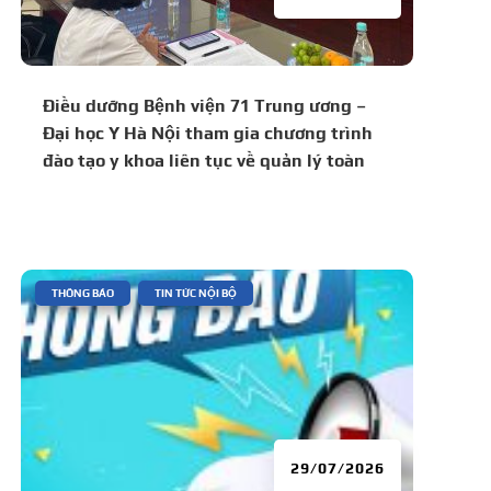
Điều dưỡng Bệnh viện 71 Trung ương –
Đại học Y Hà Nội tham gia chương trình
đào tạo y khoa liên tục về quản lý toàn
diện bệnh lý tăng huyết áp và đái tháo
đường
|
,
THÔNG BÁO
TIN TỨC NỘI BỘ
29/07/2026