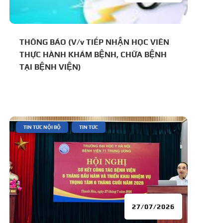
THÔNG BÁO (V/v TIẾP NHẬN HỌC VIÊN
THỰC HÀNH KHÁM BỆNH, CHỮA BỆNH
TẠI BỆNH VIỆN)
|
,
TIN TỨC NỘI BỘ
TIN TỨC
27/07/2026