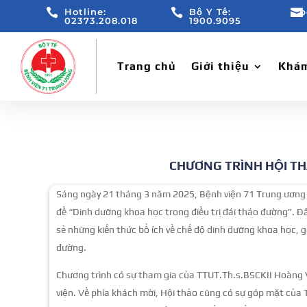

Hotline:

Bộ Y Tế:

b
02373.208.018
1900.9095
Trang chủ
Giới thiệu
Khám
CHƯƠNG TRÌNH HỘI TH
Sáng ngày 21 tháng 3 năm 2025, Bệnh viện 71 Trung ương 
đề “Dinh dưỡng khoa học trong điều trị đái tháo đường”. Đ
sẻ những kiến thức bổ ích về chế độ dinh dưỡng khoa học, 
đường.
Chương trình có sự tham gia của TTUT.Th.s.BSCKII Hoàng V
viện. Về phía khách mời, Hội thảo cũng có sự góp mặt của