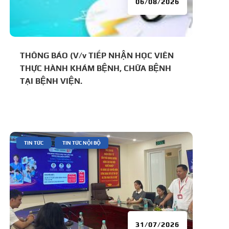
06/08/2026
THÔNG BÁO (V/v TIẾP NHẬN HỌC VIÊN
THỰC HÀNH KHÁM BỆNH, CHỮA BỆNH
TẠI BỆNH VIỆN.
|
,
TIN TỨC
TIN TỨC NỘI BỘ
31/07/2026