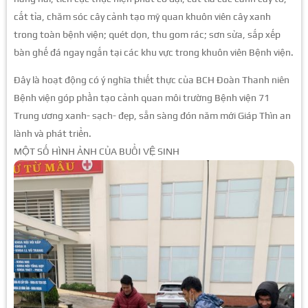
cắt tỉa, chăm sóc cây cảnh tạo mỹ quan khuôn viên cây xanh
trong toàn bệnh viện; quét dọn, thu gom rác; sơn sửa, sắp xếp
bàn ghế đá ngay ngắn tại các khu vực trong khuôn viên Bệnh viện.
Đây là hoạt động có ý nghĩa thiết thực của BCH Đoàn Thanh niên
Bệnh viện góp phần tạo cảnh quan môi trường Bệnh viện 71
Trung ương xanh- sạch- đẹp, sẵn sàng đón năm mới Giáp Thìn an
lành và phát triển.
MỘT SỐ HÌNH ẢNH CỦA BUỔI VỆ SINH