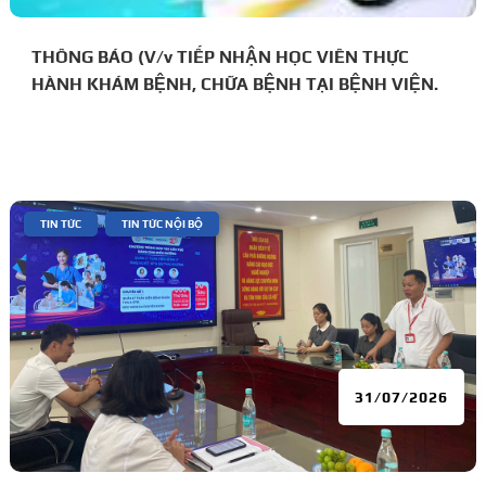
THÔNG BÁO (V/v TIẾP NHẬN HỌC VIÊN THỰC
HÀNH KHÁM BỆNH, CHỮA BỆNH TẠI BỆNH VIỆN.
|
,
TIN TỨC
TIN TỨC NỘI BỘ
31/07/2026