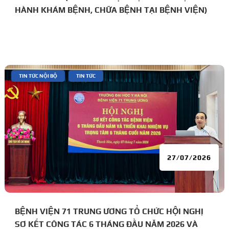
HÀNH KHÁM BỆNH, CHỮA BỆNH TẠI BỆNH VIỆN)
|
,
TIN TỨC NỘI BỘ
TIN TỨC
27/07/2026
BỆNH VIỆN 71 TRUNG ƯƠNG TỔ CHỨC HỘI NGHỊ
SƠ KẾT CÔNG TÁC 6 THÁNG ĐẦU NĂM 2026 VÀ