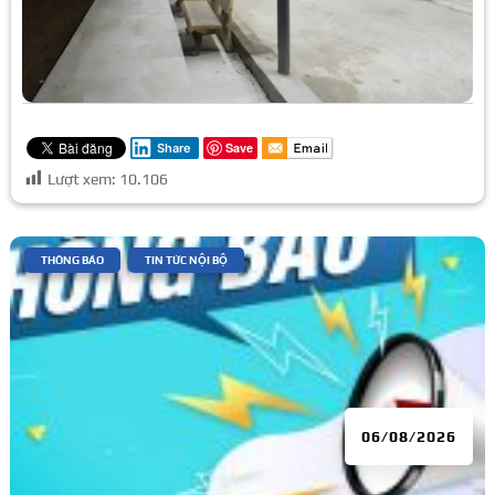
Save
Share
Lượt xem:
10.106
|
,
THÔNG BÁO
TIN TỨC NỘI BỘ
06/08/2026