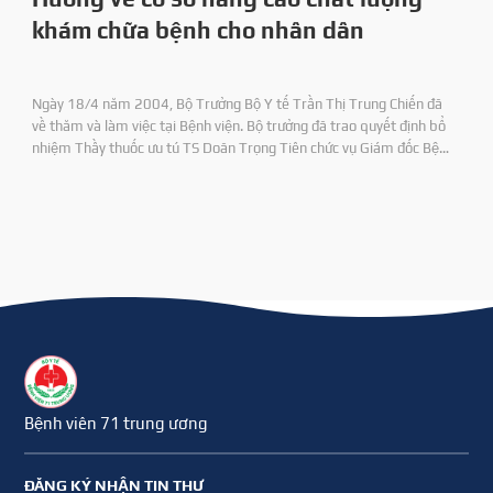
khám chữa bệnh cho nhân dân
Ngày 18/4 năm 2004, Bộ Trưởng Bộ Y tế Trần Thị Trung Chiến đã
về thăm và làm việc tại Bệnh viện. Bộ trưởng đã trao quyết định bổ
nhiệm Thầy thuốc ưu tú TS Doãn Trọng Tiên chức vụ Giám đốc Bệnh
viện 71 và DS CKI Nguyên Duy Định chức vụ Phó Giám đốc Bệnh viện.
Bệnh viên 71 trung ương
ĐĂNG KÝ NHẬN TIN THƯ