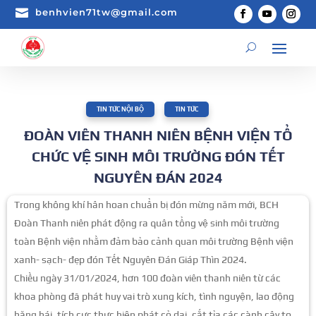

benhvien71tw@gmail.com
TIN TỨC NỘI BỘ
,
TIN TỨC
ĐOÀN VIÊN THANH NIÊN BỆNH VIỆN TỔ
CHỨC VỆ SINH MÔI TRƯỜNG ĐÓN TẾT
NGUYÊN ĐÁN 2024
Trong không khí hân hoan chuẩn bị đón mừng năm mới, BCH
Đoàn Thanh niên phát động ra quân tổng vệ sinh môi trường
toàn Bệnh viện nhằm đảm bảo cảnh quan môi trường Bệnh viện
xanh- sạch- đẹp đón Tết Nguyên Đán Giáp Thìn 2024.
Chiều ngày 31/01/2024, hơn 100 đoàn viên thanh niên từ các
khoa phòng đã phát huy vai trò xung kích, tình nguyện, lao động
hăng hái, tích cực thực hiện phát cỏ dại, cắt tỉa các cành cây to,