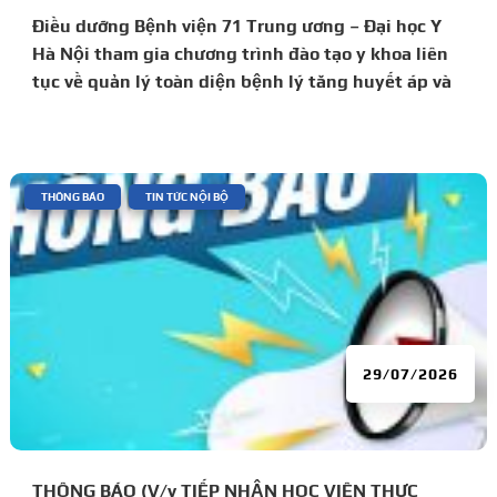
Điều dưỡng Bệnh viện 71 Trung ương – Đại học Y
Hà Nội tham gia chương trình đào tạo y khoa liên
tục về quản lý toàn diện bệnh lý tăng huyết áp và
đái tháo đường
|
,
THÔNG BÁO
TIN TỨC NỘI BỘ
29/07/2026
THÔNG BÁO (V/v TIẾP NHẬN HỌC VIÊN THỰC