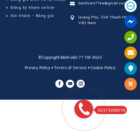
benhvien71tw@gmail.com

Đăng ký khám online
Gói khám – Bảng giá
Quảng Phú, Tỉnh Thanh Hóa,

Việt Nam
© Copyright Bệnh viện 71 TW 2023
Privacy Policy
•
Terms of Service
•
Cookie Policy
02373208018