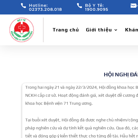

Hotline:

Bộ Y Tế:

b
02373.208.018
1900.9095
Trang chủ
Giới thiệu
Khám
HỘI NGHỊ ĐÁ
Trong hai ngày 21 và ngày 22/3/2024, Hội đồng khoa học Bệ
NCKH cấp cơ sở. Hoạt động đánh giá, xét duyệt đề cương 
khoa học Bệnh viện 71 Trung ương.
Tại buổi xét duyệt, Hội đồng đã được nghe chủ nhiệm/cộng 
pháp nghiên cứu và dự tính kết quả nghiên cứu. Qua đó, cá
tiết và đóng góp ý kiến thiết thực cho từng đề tài. Hầu hế