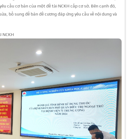
g yêu cầu cơ bản của một đề tài NCKH cấp cơ sở. Bên cạnh đó,
ửa, bổ sung để bản đề cương đáp ứng yêu cầu về nội dung và
ÀI NCKH