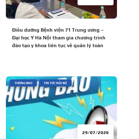
Điều dưỡng Bệnh viện 71 Trung ương –
Đại học Y Hà Nội tham gia chương trình
đào tạo y khoa liên tục về quản lý toàn
diện bệnh lý tăng huyết áp và đái tháo
đường
|
,
THÔNG BÁO
TIN TỨC NỘI BỘ
29/07/2026