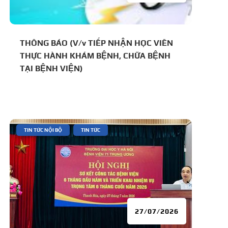
THÔNG BÁO (V/v TIẾP NHẬN HỌC VIÊN
THỰC HÀNH KHÁM BỆNH, CHỮA BỆNH
TẠI BỆNH VIỆN)
|
,
TIN TỨC NỘI BỘ
TIN TỨC
27/07/2026