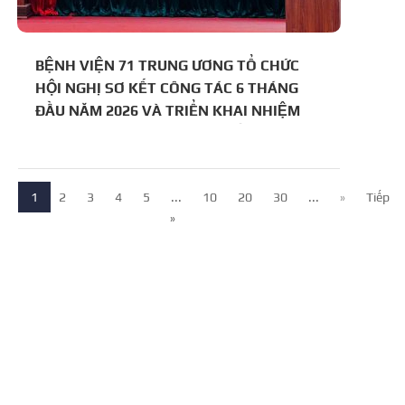
BỆNH VIỆN 71 TRUNG ƯƠNG TỔ CHỨC
HỘI NGHỊ SƠ KẾT CÔNG TÁC 6 THÁNG
ĐẦU NĂM 2026 VÀ TRIỂN KHAI NHIỆM
VỤ TRỌNG TÂM 6 THÁNG CUỐI NĂM
1
2
3
4
5
...
10
20
30
...
»
Tiếp
»