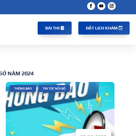
BÀI THI
ĐẶT LỊCH KHÁM
 SỞ NĂM 2024
|
,
THÔNG BÁO
TIN TỨC NỘI BỘ