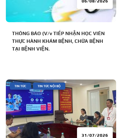
06/08/2026
THÔNG BÁO (V/v TIẾP NHẬN HỌC VIÊN
THỰC HÀNH KHÁM BỆNH, CHỮA BỆNH
TẠI BỆNH VIỆN.
|
,
TIN TỨC
TIN TỨC NỘI BỘ
31/07/2026