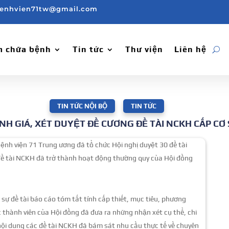
enhvien71tw@gmail.com
 chữa bệnh
Tin tức
Thư viện
Liên hệ
TIN TỨC NỘI BỘ
,
TIN TỨC
NH GIÁ, XÉT DUYỆT ĐỀ CƯƠNG ĐỀ TÀI NCKH CẤP CƠ
nh viện 71 Trung ương đã tổ chức Hội nghị duyệt 30 đề tài
đề tài NCKH đã trở thành hoạt động thường quy của Hội đồng
sự đề tài báo cáo tóm tắt tính cấp thiết, mục tiêu, phương
c thành viên của Hội đồng đã đưa ra những nhận xét cụ thể, chi
t nội dung các đề tài NCKH đã bám sát nhu cầu thực tế về chuyên