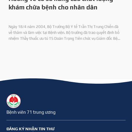
khám chữa bệnh cho nhân dân
Ngày 18/4 năm 2004, Bộ Trưởng Bộ Y tế Trần Thị Trung Chiến đã
về thăm và làm việc tại Bệnh viện. Bộ trưởng đã trao quyết định bổ
nhiệm Thầy thuốc ưu tú TS Doãn Trọng Tiên chức vụ Giám đốc Bệnh
viện 71 và DS CKI Nguyên Duy Định chức vụ Phó Giám đốc Bệnh viện.
Bệnh viên 71 trung ương
ĐĂNG KÝ NHẬN TIN THƯ