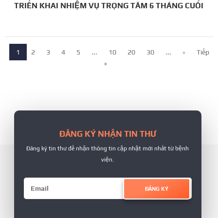
TRIỂN KHAI NHIỆM VỤ TRỌNG TÂM 6 THÁNG CUỐI
NĂM
1
2
3
4
5
...
10
20
30
...
»
Tiếp
»
ĐĂNG KÝ NHẬN TIN THƯ
Đăng ký tin thư để nhận thông tin cập nhật mới nhất từ bệnh
viện.
ĐĂNG KÝ