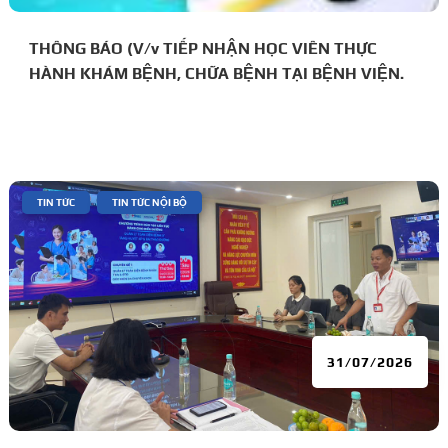
THÔNG BÁO (V/v TIẾP NHẬN HỌC VIÊN THỰC
HÀNH KHÁM BỆNH, CHỮA BỆNH TẠI BỆNH VIỆN.
|
,
TIN TỨC
TIN TỨC NỘI BỘ
31/07/2026