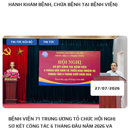
HÀNH KHÁM BỆNH, CHỮA BỆNH TẠI BỆNH VIỆN)
|
,
TIN TỨC NỘI BỘ
TIN TỨC
27/07/2026
BỆNH VIỆN 71 TRUNG ƯƠNG TỔ CHỨC HỘI NGHỊ
SƠ KẾT CÔNG TÁC 6 THÁNG ĐẦU NĂM 2026 VÀ