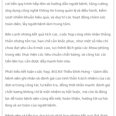
cải tiến quy trình tiếp đón và hướng dẫn người bệnh, tăng cường
ứng dụng công nghệ thông tin trong quản lý và điều hành, kiểm
soát nhiễm khuẩn hiệu quả, và duy trì các hoạt động chăm sóc
toàn diện, lấy người bệnh làm trung tâm.
Bên cạnh những kết quả tích cực, cuộc họp cũng nhìn nhận thẳng
thắn những tồn tại, hạn chế cần khắc phục, như: một số tiêu chí
chưa đạt yêu cầu ở mức cao, sự chênh lệch giữa các khoa/phòng
trong việc thực hiện các tiêu chuẩn chất lượng, và công tác cải
tiến liên tục cần được đẩy mạnh hơn nữa.
Phát biểu kết luận cuộc họp, BSCKII Thiều Đình Hưng – Giám đốc
bệnh viện ghi nhận và đánh giá cao tinh thần trách nhiệm của các
đơn vị trong công tác tự kiểm tra, đồng thời nhấn mạnh: đánh giá
chất lượng không chỉ là một nhiệm vụ bắt buộc, mà còn là động
lực để toàn bệnh viện cùng đổi mới, hoàn thiện, hướng tới sự hài
lòng và an toàn của người bệnh.
Bệnh viện sẽ tiếp tục duy trì và phát huy những kết quả đạt được,