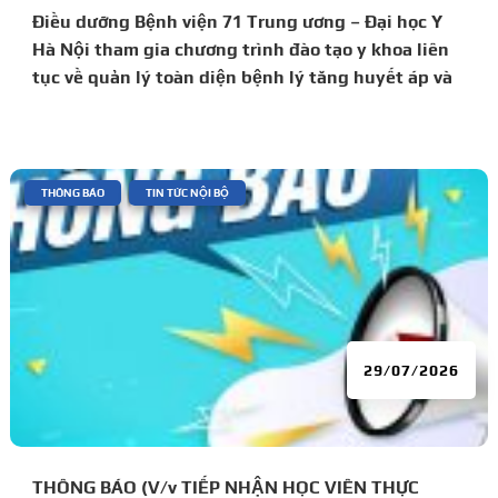
Điều dưỡng Bệnh viện 71 Trung ương – Đại học Y
Hà Nội tham gia chương trình đào tạo y khoa liên
tục về quản lý toàn diện bệnh lý tăng huyết áp và
đái tháo đường
|
,
THÔNG BÁO
TIN TỨC NỘI BỘ
29/07/2026
THÔNG BÁO (V/v TIẾP NHẬN HỌC VIÊN THỰC