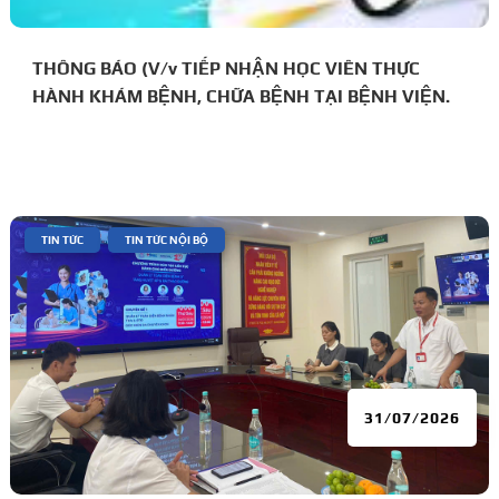
THÔNG BÁO (V/v TIẾP NHẬN HỌC VIÊN THỰC
HÀNH KHÁM BỆNH, CHỮA BỆNH TẠI BỆNH VIỆN.
|
,
TIN TỨC
TIN TỨC NỘI BỘ
31/07/2026