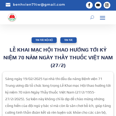

benhvien71tw@gmail.com
TIN TỨC NỘI BỘ
,
TIN TỨC
LỄ KHAI MẠC HỘI THAO HƯỚNG TỚI KỶ
NIỆM 70 NĂM NGÀY THẦY THUỐC VIỆT NAM
(27/2)
Sáng ngày 19/02/2025 tại nhà thi đấu đa năng Bệnh viện 71
Trung ương đã tổ chức long trọng Lễ Khai mạc Hội thao hướng tới
kỷ niệm 70 năm Ngày Thầy thuốc Việt Nam (27/2/1955-
27/2/2025). Sự kiện này không chỉ là dịp để chào mừng những
cống hiến của đội ngũ y bác sĩ mà còn là sân chơi bổ ích, giúp tăng
cường tinh thần đoàn kết và rèn luyện sức khỏe cho các cán bộ,