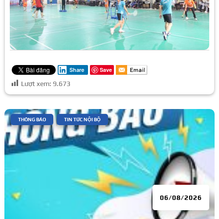
Save
Share
Lượt xem:
9.673
|
,
THÔNG BÁO
TIN TỨC NỘI BỘ
06/08/2026