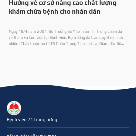
Hướng về cơ sở nâng cao chất lượng
khám chữa bệnh cho nhân dân
Ngày 18/4 năm 2004, Bộ Trưởng Bộ Y tế Trần Thị Trung Chiến đã
về thăm và làm việc tại Bệnh viện. Bộ trưởng đã trao quyết định bổ
nhiệm Thầy thuốc ưu tú TS Doãn Trọng Tiên chức vụ Giám đốc Bệnh
viện 71 và DS CKI Nguyên Duy Định chức vụ Phó Giám đốc Bệnh viện.
Bệnh viên 71 trung ương