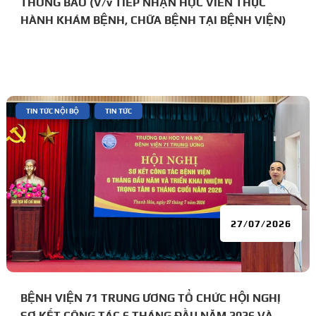
THÔNG BÁO (V/v TIẾP NHẬN HỌC VIÊN THỰC
HÀNH KHÁM BỆNH, CHỮA BỆNH TẠI BỆNH VIỆN)
|
,
TIN TỨC NỘI BỘ
TIN TỨC
27/07/2026
BỆNH VIỆN 71 TRUNG ƯƠNG TỔ CHỨC HỘI NGHỊ
SƠ KẾT CÔNG TÁC 6 THÁNG ĐẦU NĂM 2026 VÀ