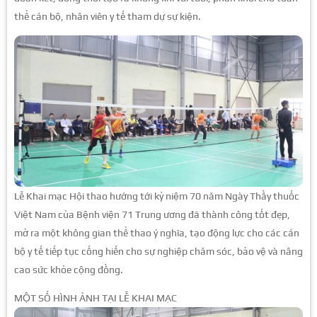
thể cán bộ, nhân viên y tế tham dự sự kiện.
Lễ Khai mạc Hội thao hướng tới kỷ niệm 70 năm Ngày Thầy thuốc
Việt Nam của Bệnh viện 71 Trung ương đã thành công tốt đẹp,
mở ra một không gian thể thao ý nghĩa, tạo động lực cho các cán
bộ y tế tiếp tục cống hiến cho sự nghiệp chăm sóc, bảo vệ và nâng
cao sức khỏe cộng đồng.
MỘT SỐ HÌNH ẢNH TẠI LỄ KHAI MẠC