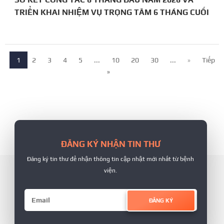
TRIỂN KHAI NHIỆM VỤ TRỌNG TÂM 6 THÁNG CUỐI
NĂM
1
2
3
4
5
...
10
20
30
...
»
Tiếp
»
ĐĂNG KÝ NHẬN TIN THƯ
Đăng ký tin thư để nhận thông tin cập nhật mới nhất từ bệnh
viện.
ĐĂNG KÝ