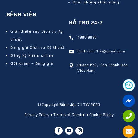
Khối phòng chức năng
BỆNH VIỆN
HỖ TRỢ 24/7
Giới thiệu các Dịch vụ Kỹ
1900.9095

thuật
Bảng giá Dịch vụ Kỹ thuật
benhvien71tw@gmail.com

Đăng ký khám online
Gói khám – Bảng giá
Quảng Phú, Tỉnh Thanh Hóa,

Việt Nam
© Copyright Bệnh viện 71 TW 2023
Privacy Policy
•
Terms of Service
•
Cookie Policy