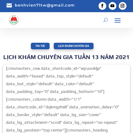

benhvien71tw@gmail.com
TIN TỨC
,
LỊCH KHÁM CHUYÊN GIA
LỊCH KHÁM CHUYÊN GIA TUẦN 13 NĂM 2021
[cmsmasters_row data_shortcode_id=”wjruoukljp”
data_width=”boxed” data_top_style=”default”
data_bot_style=”default” data_color=”default”
data_padding_top=”0″ data_padding_bottom=”10″]
[cmsmasters_column data_width=”1/1″
data_shortcode_id=”dqkmgzhii8″ data_animation_delay=”0″
data_border_style=”default” data_bg_size=”cover”
data_bg_attachment=”scroll” data_bg_repeat=”no-repeat”
data_bg_position=”top center”][cmsmasters_heading