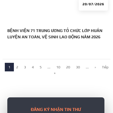
20/07/2026
BỆNH VIỆN 71 TRUNG ƯƠNG TỔ CHỨC LỚP HUẤN
LUYỆN AN TOÀN, VỆ SINH LAO ĐỘNG NĂM 2026
1
2
3
4
5
...
10
20
30
...
»
Tiếp
»
ĐĂNG KÝ NHẬN TIN THƯ