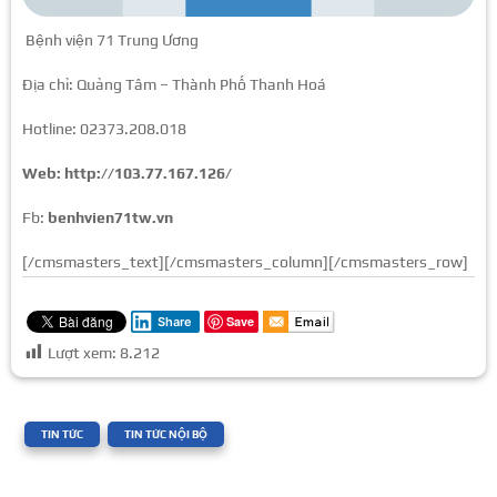
Bệnh viện 71 Trung Ương
Địa chỉ: Quảng Tâm – Thành Phố Thanh Hoá
Hotline: 02373.208.018
Web: http://103.77.167.126/
Fb:
benhvien71tw.vn
[/cmsmasters_text][/cmsmasters_column][/cmsmasters_row]
Save
Share
Lượt xem:
8.212
|
,
TIN TỨC
TIN TỨC NỘI BỘ