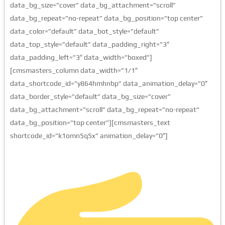
data_bg_size=”cover” data_bg_attachment=”scroll”
data_bg_repeat=”no-repeat” data_bg_position=”top center”
data_color=”default” data_bot_style=”default”
data_top_style=”default” data_padding_right=”3″
data_padding_left=”3″ data_width=”boxed”]
[cmsmasters_column data_width=”1/1″
data_shortcode_id=”y864hmhnbp” data_animation_delay=”0″
data_border_style=”default” data_bg_size=”cover”
data_bg_attachment=”scroll” data_bg_repeat=”no-repeat”
data_bg_position=”top center”][cmsmasters_text
shortcode_id=”k1omn5q5x” animation_delay=”0″]