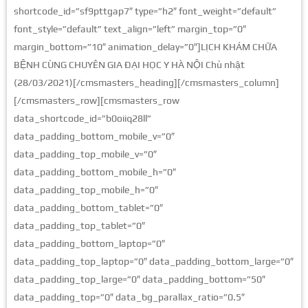
shortcode_id=”sf9pttgap7″ type=”h2″ font_weight=”default”
font_style=”default” text_align=”left” margin_top=”0″
margin_bottom=”10″ animation_delay=”0″]LỊCH KHÁM CHỮA
BỆNH CÙNG CHUYÊN GIA ĐẠI HỌC Y HÀ NỘI Chủ nhật
(28/03/2021)[/cmsmasters_heading][/cmsmasters_column]
[/cmsmasters_row][cmsmasters_row
data_shortcode_id=”b0oiiq28ll”
data_padding_bottom_mobile_v=”0″
data_padding_top_mobile_v=”0″
data_padding_bottom_mobile_h=”0″
data_padding_top_mobile_h=”0″
data_padding_bottom_tablet=”0″
data_padding_top_tablet=”0″
data_padding_bottom_laptop=”0″
data_padding_top_laptop=”0″ data_padding_bottom_large=”0″
data_padding_top_large=”0″ data_padding_bottom=”50″
data_padding_top=”0″ data_bg_parallax_ratio=”0.5″