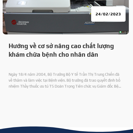
24/02/2023
Hướng về cơ sở nâng cao chất lượng
khám chữa bệnh cho nhân dân
Ngày 18/4 năm 2004, Bộ Trưởng Bộ Y tế Trần Thị Trung Chiến đã
về thăm và làm việc tại Bệnh viện. Bộ trưởng đã trao quyết định bổ
nhiệm Thầy thuốc ưu tú TS Doãn Trọng Tiên chức vụ Giám đốc Bệnh
viện 71 và DS CKI Nguyên Duy Định chức vụ Phó Giám đốc Bệnh viện.