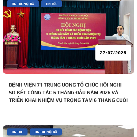
|
,
TIN TỨC NỘI BỘ
TIN TỨC
27/07/2026
BỆNH VIỆN 71 TRUNG ƯƠNG TỔ CHỨC HỘI NGHỊ
SƠ KẾT CÔNG TÁC 6 THÁNG ĐẦU NĂM 2026 VÀ
TRIỂN KHAI NHIỆM VỤ TRỌNG TÂM 6 THÁNG CUỐI
NĂM
|
,
TIN TỨC
TIN TỨC NỘI BỘ