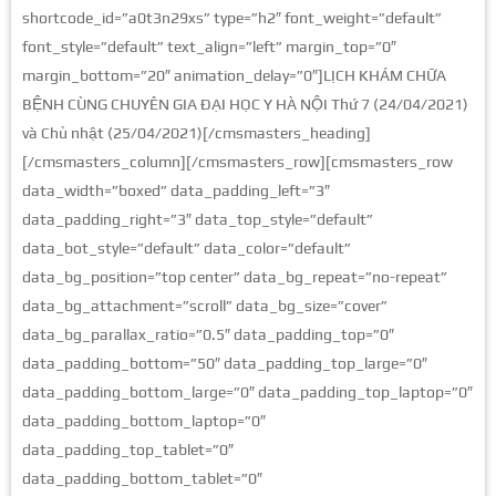
shortcode_id=”a0t3n29xs” type=”h2″ font_weight=”default”
font_style=”default” text_align=”left” margin_top=”0″
margin_bottom=”20″ animation_delay=”0″]LỊCH KHÁM CHỮA
BỆNH CÙNG CHUYÊN GIA ĐẠI HỌC Y HÀ NỘI Thứ 7 (24/04/2021)
và Chủ nhật (25/04/2021)[/cmsmasters_heading]
[/cmsmasters_column][/cmsmasters_row][cmsmasters_row
data_width=”boxed” data_padding_left=”3″
data_padding_right=”3″ data_top_style=”default”
data_bot_style=”default” data_color=”default”
data_bg_position=”top center” data_bg_repeat=”no-repeat”
data_bg_attachment=”scroll” data_bg_size=”cover”
data_bg_parallax_ratio=”0.5″ data_padding_top=”0″
data_padding_bottom=”50″ data_padding_top_large=”0″
data_padding_bottom_large=”0″ data_padding_top_laptop=”0″
data_padding_bottom_laptop=”0″
data_padding_top_tablet=”0″
data_padding_bottom_tablet=”0″