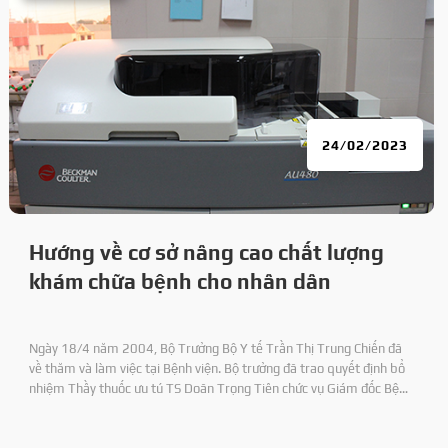
24/02/2023
Hướng về cơ sở nâng cao chất lượng
khám chữa bệnh cho nhân dân
Ngày 18/4 năm 2004, Bộ Trưởng Bộ Y tế Trần Thị Trung Chiến đã
về thăm và làm việc tại Bệnh viện. Bộ trưởng đã trao quyết định bổ
nhiệm Thầy thuốc ưu tú TS Doãn Trọng Tiên chức vụ Giám đốc Bệnh
viện 71 và DS CKI Nguyên Duy Định chức vụ Phó Giám đốc Bệnh viện.