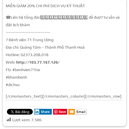
MIỄN GIẢM 20% CHI PHÍ DỊCH VỤ KỸ THUẬT
☎Liên hệ tổng đài:0️⃣2️⃣3️⃣7️⃣3️⃣2️⃣0️⃣8️⃣0️⃣1️⃣8️⃣ để đượ? tư vấn và
đặt lịch khám
——————————————
? Bệnh viện 71 Trung Ương
Địa chỉ: Quảng Tâm – Thành Phố Thanh Hoá
Hotline: 02373.208.018
Web:
http://103.77.167.126/
Fb: #benhvien71tw
#khambenh
#dichvu
[/cmsmasters_text][/cmsmasters_column][/cmsmasters_row]
Save
Share
Lượt xem:
7.586