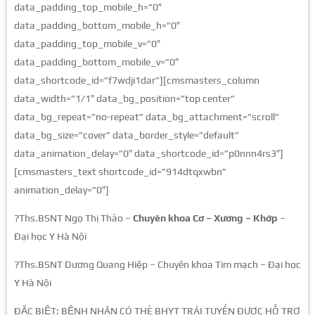
data_padding_top_mobile_h=”0″
data_padding_bottom_mobile_h=”0″
data_padding_top_mobile_v=”0″
data_padding_bottom_mobile_v=”0″
data_shortcode_id=”f7wdji1dar”][cmsmasters_column
data_width=”1/1″ data_bg_position=”top center”
data_bg_repeat=”no-repeat” data_bg_attachment=”scroll”
data_bg_size=”cover” data_border_style=”default”
data_animation_delay=”0″ data_shortcode_id=”p0nnn4rs3″]
[cmsmasters_text shortcode_id=”914dtqxwbn”
animation_delay=”0″]
?Ths.BSNT Ngọ Thị Thảo –
Chuyên khoa Cơ – Xương – Khớp
–
Đại học Y Hà Nội
?Ths.BSNT Dương Quang Hiệp – Chuyên khoa Tim mạch – Đại học
Y Hà Nội
ĐẶC BIỆT: BỆNH NHÂN CÓ THẺ BHYT TRÁI TUYẾN ĐƯỢC HỖ TRỢ