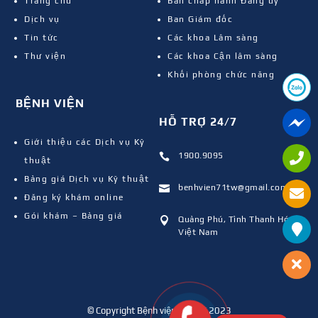
Trang chủ
Ban chấp hành Đảng ủy
Dịch vụ
Ban Giám đốc
Tin tức
Các khoa Lâm sàng
Thư viện
Các khoa Cận lâm sàng
Khối phòng chức năng
BỆNH VIỆN
HỖ TRỢ 24/7
Giới thiệu các Dịch vụ Kỹ
1900.9095

thuật
Bảng giá Dịch vụ Kỹ thuật
benhvien71tw@gmail.com

Đăng ký khám online
Gói khám – Bảng giá
Quảng Phú, Tỉnh Thanh Hóa,

Việt Nam
© Copyright Bệnh viện 71 TW 2023