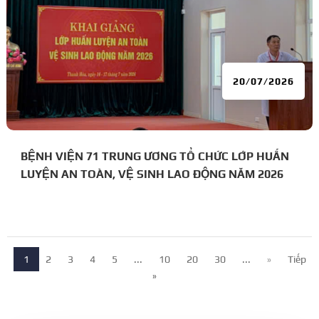
20/07/2026
BỆNH VIỆN 71 TRUNG ƯƠNG TỔ CHỨC LỚP HUẤN
LUYỆN AN TOÀN, VỆ SINH LAO ĐỘNG NĂM 2026
1
2
3
4
5
...
10
20
30
...
»
Tiếp
»