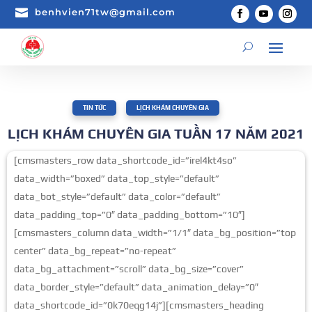

benhvien71tw@gmail.com
TIN TỨC
,
LỊCH KHÁM CHUYÊN GIA
LỊCH KHÁM CHUYÊN GIA TUẦN 17 NĂM 2021
[cmsmasters_row data_shortcode_id=”irel4kt4so”
data_width=”boxed” data_top_style=”default”
data_bot_style=”default” data_color=”default”
data_padding_top=”0″ data_padding_bottom=”10″]
[cmsmasters_column data_width=”1/1″ data_bg_position=”top
center” data_bg_repeat=”no-repeat”
data_bg_attachment=”scroll” data_bg_size=”cover”
data_border_style=”default” data_animation_delay=”0″
data_shortcode_id=”0k70eqg14j”][cmsmasters_heading