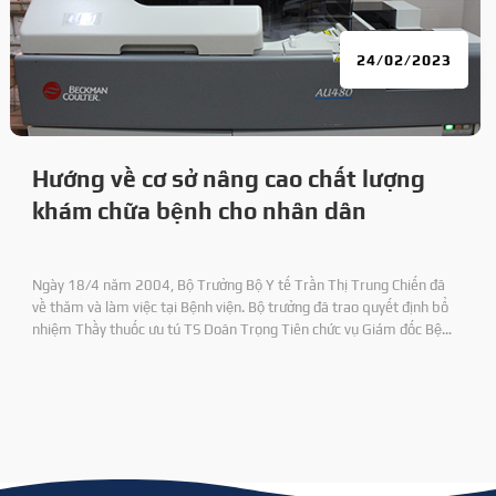
24/02/2023
Hướng về cơ sở nâng cao chất lượng
khám chữa bệnh cho nhân dân
Ngày 18/4 năm 2004, Bộ Trưởng Bộ Y tế Trần Thị Trung Chiến đã
về thăm và làm việc tại Bệnh viện. Bộ trưởng đã trao quyết định bổ
nhiệm Thầy thuốc ưu tú TS Doãn Trọng Tiên chức vụ Giám đốc Bệnh
viện 71 và DS CKI Nguyên Duy Định chức vụ Phó Giám đốc Bệnh viện.