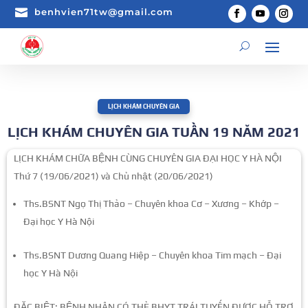

benhvien71tw@gmail.com
LỊCH KHÁM CHUYÊN GIA
LỊCH KHÁM CHUYÊN GIA TUẦN 19 NĂM 2021
LỊCH KHÁM CHỮA BỆNH CÙNG CHUYÊN GIA ĐẠI HỌC Y HÀ NỘI
Thứ 7 (19/06/2021) và Chủ nhật (20/06/2021)
Ths.BSNT Ngọ Thị Thảo – Chuyên khoa Cơ – Xương – Khớp –
Đại học Y Hà Nội
Ths.BSNT Dương Quang Hiệp – Chuyên khoa Tim mạch – Đại
học Y Hà Nội
ĐẶC BIỆT: BỆNH NHÂN CÓ THẺ BHYT TRÁI TUYẾN ĐƯỢC HỖ TRỢ