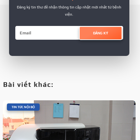
Đăng ký tin thư để nhận thông tin cập nhật mới nhất từ bệnh
viện.
ĐĂNG KÝ
Bài viết khác:
|
TIN TỨC NỘI BỘ