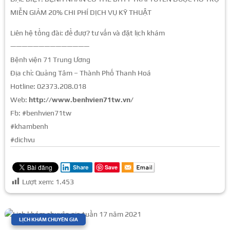
MIỄN GIẢM 20% CHI PHÍ DỊCH VỤ KỸ THUẬT
Liên hệ tổng đài: để đượ? tư vấn và đặt lịch khám
——————————————
Bệnh viện 71 Trung Ương
Địa chỉ: Quảng Tâm – Thành Phố Thanh Hoá
Hotline: 02373.208.018
Web:
http://www.benhvien71tw.vn/
Fb: #benhvien71tw
#khambenh
#dichvu
Save
Share
Lượt xem:
1.453
|
LỊCH KHÁM CHUYÊN GIA