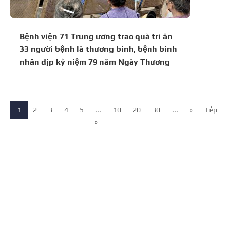
Bệnh viện 71 Trung ương trao quà tri ân
33 người bệnh là thương binh, bệnh binh
nhân dịp kỷ niệm 79 năm Ngày Thương
binh – Liệt sĩ (27/7/1947 – 27/7/2026)
1
2
3
4
5
...
10
20
30
...
»
Tiếp
»