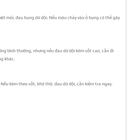
mệt mỏi, đau bụng dữ dội. Nếu máu chảy vào ổ bụng có thể gây
 ứng bình thường, nhưng nếu đau dữ dội kèm sốt cao, cần đi
ng khác.
Nếu kèm theo sốt, khó thở, đau dữ dội, cần kiểm tra ngay.