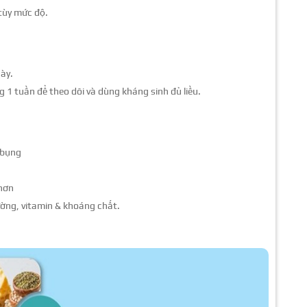
tùy mức độ.
ày.
 1 tuần để theo dõi và dùng kháng sinh đủ liều.
 bụng
hơn
ờng, vitamin & khoáng chất.