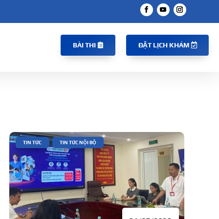
BÀI THI
ĐẶT LỊCH KHÁM
Ý
|
,
TIN TỨC
TIN TỨC NỘI BỘ