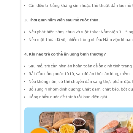
Cần điều trị bằng kháng sinh hoặc thủ thuật dẫn lưu mủ 
3. Thời gian nằm viện sau mổ ruột thừa.
Nếu phát hiện sớm, chưa vỡ ruột thừa: Nằm viện 3 – 5 ng
Nếu ruột thừa đã vỡ, nhiễm trùng nhiều: Nằm viện khoảng
4. Khi nào trẻ có thể ăn uống bình thường?
Sau mổ, trẻ cần nhịn ăn hoàn toàn để ổn định tình trạng
Bắt đầu uống nước từ từ, sau đó ăn thức ăn lỏng, mềm.
Nếu không nôn, có thể chuyển dần sang thực phẩm đặc 
Bổ sung 4 nhóm dinh dưỡng: Chất đạm, chất béo, bột đư
Uống nhiều nước để tránh rối loạn điện giải