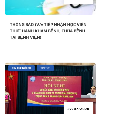
THÔNG BÁO (V/v TIẾP NHẬN HỌC VIÊN
THỰC HÀNH KHÁM BỆNH, CHỮA BỆNH
TẠI BỆNH VIỆN)
|
,
TIN TỨC NỘI BỘ
TIN TỨC
27/07/2026