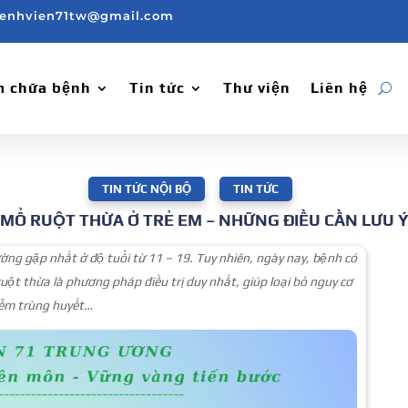
enhvien71tw@gmail.com
 chữa bệnh
Tin tức
Thư viện
Liên hệ
TIN TỨC NỘI BỘ
,
TIN TỨC
MỔ RUỘT THỪA Ở TRẺ EM – NHỮNG ĐIỀU CẦN LƯU 
ường gặp nhất ở độ tuổi từ 11 – 19. Tuy nhiên, ngày nay, bệnh có
ruột thừa là phương pháp điều trị duy nhất, giúp loại bỏ nguy cơ
iễm trùng huyết…