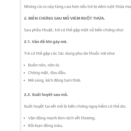
Những rủi ro này tăng cao hơn nếu trẻ bị viêm ruột thừa mu
2. BIẾN CHỨNG SAU MỔ VIÊM RUỘT THỪA.
Sau phẫu thuật, trẻ có thể gặp một số biến chứng như:
2.1. Vấn đề khi gây mê.
Trẻ có thể gặp các tác dụng phụ do thuốc mê như:
Buồn nôn, nôn ói.
Chóng mặt, đau đầu.
Mê sảng, kích động tạm thời.
2.2. Xuất huyết sau mổ.
Xuất huyết tại vết mổ là biến chứng nguy hiểm có thể do:
Vận động mạnh làm rách vết thương.
Rối loạn đông máu.