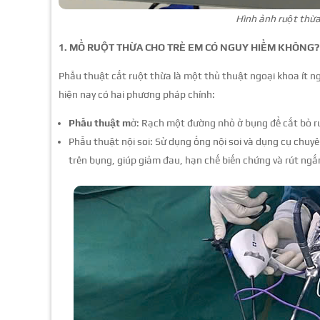
Hình ảnh ruột thừa
1. MỔ RUỘT THỪA CHO TRẺ EM CÓ NGUY HIỂM KHÔNG?
Phẫu thuật cắt ruột thừa là một thủ thuật ngoại khoa ít ngu
hiện nay có hai phương pháp chính:
Phẫu thuật m
ở: Rạch một đường nhỏ ở bụng để cắt bỏ r
Phẫu thuật nội soi: Sử dụng ống nội soi và dụng cụ chuy
trên bụng, giúp giảm đau, hạn chế biến chứng và rút ngắn