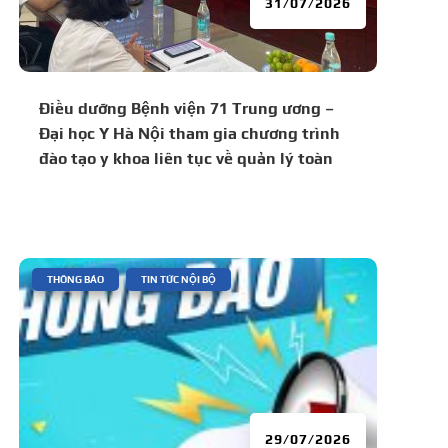
31/07/2026
Điều dưỡng Bệnh viện 71 Trung ương –
Đại học Y Hà Nội tham gia chương trình
đào tạo y khoa liên tục về quản lý toàn
diện bệnh lý tăng huyết áp và đái tháo
đường
|
,
THÔNG BÁO
TIN TỨC NỘI BỘ
29/07/2026