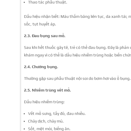
Thao tác phẫu thuật.
Dấu hiệu nhận biết: Máu thấm băng liên tục, da xanh tái, 
sốc, tụt huyết áp.
2.3. Đau bụng sau mổ.
Sau khi hết thuốc gây tê, trẻ có thể đau bụng. Đây là phản
khám ngay vì có thể là dấu hiệu nhiễm trùng hoặc biến chứ
2.4. Chướng bụng.
Thường gặp sau phẫu thuật nội soi do bơm hơi vào ổ bụng. 
2.5. Nhiễm trùng vết mổ.
Dấu hiệu nhiễm trùng:
Vết mổ sưng, tấy đỏ, đau nhiều.
Chảy dịch, chảy mủ.
Sốt, mệt mỏi, biếng ăn.