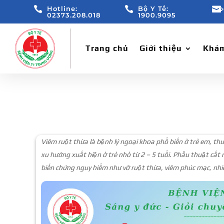

Hotline:

Bộ Y Tế:

b
02373.208.018
1900.9095
Trang chủ
Giới thiệu
Khám
Viêm ruột thừa là bệnh lý ngoại khoa phổ biến ở trẻ em, th
xu hướng xuất hiện ở trẻ nhỏ từ 2 – 5 tuổi. Phẫu thuật cắt 
biến chứng nguy hiểm như vỡ ruột thừa, viêm phúc mạc, nh