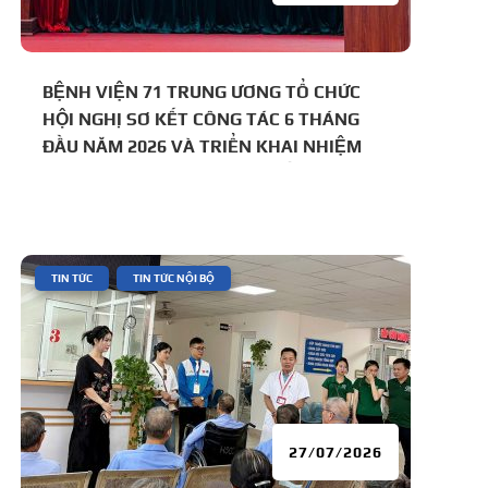
BỆNH VIỆN 71 TRUNG ƯƠNG TỔ CHỨC
HỘI NGHỊ SƠ KẾT CÔNG TÁC 6 THÁNG
ĐẦU NĂM 2026 VÀ TRIỂN KHAI NHIỆM
VỤ TRỌNG TÂM 6 THÁNG CUỐI NĂM
|
,
TIN TỨC
TIN TỨC NỘI BỘ
27/07/2026