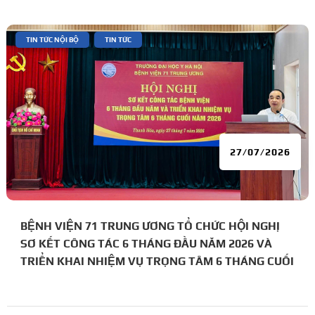
|
,
TIN TỨC NỘI BỘ
TIN TỨC
27/07/2026
BỆNH VIỆN 71 TRUNG ƯƠNG TỔ CHỨC HỘI NGHỊ
SƠ KẾT CÔNG TÁC 6 THÁNG ĐẦU NĂM 2026 VÀ
TRIỂN KHAI NHIỆM VỤ TRỌNG TÂM 6 THÁNG CUỐI
NĂM