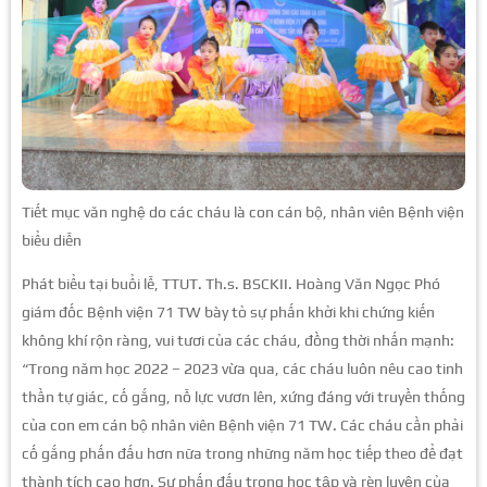
Tiết mục văn nghệ do các cháu là con cán bộ, nhân viên Bệnh viện
biểu diễn
Phát biểu tại buổi lễ, TTUT. Th.s. BSCKII. Hoàng Văn Ngọc Phó
giám đốc Bệnh viện 71 TW bày tỏ sự phấn khởi khi chứng kiến
không khí rộn ràng, vui tươi của các cháu, đồng thời nhấn mạnh:
“Trong năm học 2022 – 2023 vừa qua, các cháu luôn nêu cao tinh
thần tự giác, cố gắng, nỗ lực vươn lên, xứng đáng với truyền thống
của con em cán bộ nhân viên Bệnh viện 71 TW. Các cháu cần phải
cố gắng phấn đấu hơn nữa trong những năm học tiếp theo để đạt
thành tích cao hơn. Sự phấn đấu trong học tập và rèn luyện của