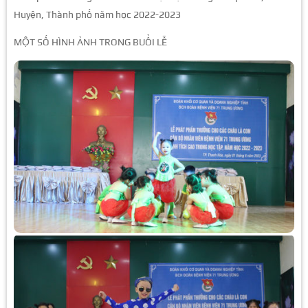
Huyện, Thành phố năm học 2022-2023
MỘT SỐ HÌNH ẢNH TRONG BUỔI LỄ