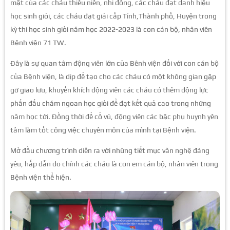
mặt của các cháu thiếu niên, nhi đồng, các cháu đạt danh hiệu
học sinh giỏi, các cháu đạt giải cấp Tỉnh,Thành phố, Huyện trong
kỳ thi học sinh giỏi năm học 2022-2023 là con cán bộ, nhân viên
Bệnh viện 71 TW.
Đây là sự quan tâm động viên lớn của Bênh viện đối với con cán bộ
của Bệnh viện, là dịp để tạo cho các cháu có một không gian gặp
gỡ giao lưu, khuyến khích động viên các cháu có thêm động lực
phấn đấu chăm ngoan học giỏi để đạt kết quả cao trong những
năm học tới. Đồng thời để cổ vũ, động viên các bậc phụ huynh yên
tâm làm tốt công việc chuyên môn của mình tại Bệnh viện.
Mở đầu chương trình diễn ra với những tiết mục văn nghệ đáng
yêu, hấp dẫn do chính các cháu là con em cán bộ, nhân viên trong
Bệnh viện thể hiện.