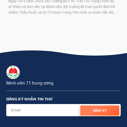
Ngày 18/4 năm 2004, Bộ Trưởng Bộ Y tế Trần Thị Trung Chiến đã
về thăm và làm việc tại Bệnh viện. Bộ trưởng đã trao quyết định bổ
nhiệm Thầy thuốc ưu tú TS Doãn Trọng Tiên chức vụ Giám đốc Bệnh
viện 71 và DS CKI Nguyên Duy Định chức vụ Phó Giám đốc Bệnh viện.
Bệnh viên 71 trung ương
ĐĂNG KÝ NHẬN TIN THƯ
ĐĂNG KÝ