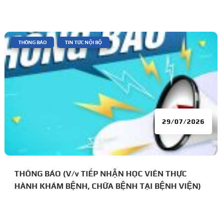
đái tháo đường
|
,
THÔNG BÁO
TIN TỨC NỘI BỘ
29/07/2026
THÔNG BÁO (V/v TIẾP NHẬN HỌC VIÊN THỰC
HÀNH KHÁM BỆNH, CHỮA BỆNH TẠI BỆNH VIỆN)