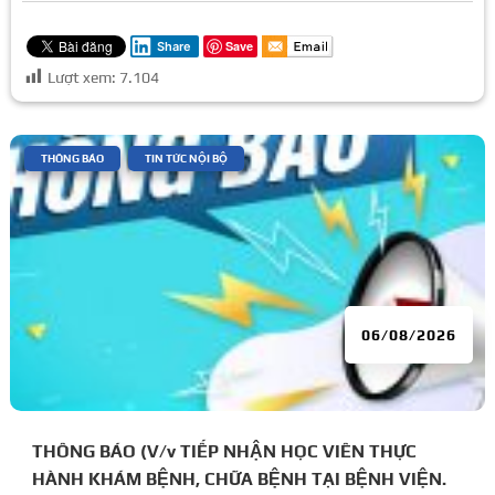
Save
Share
Lượt xem:
7.104
|
,
THÔNG BÁO
TIN TỨC NỘI BỘ
06/08/2026
THÔNG BÁO (V/v TIẾP NHẬN HỌC VIÊN THỰC
HÀNH KHÁM BỆNH, CHỮA BỆNH TẠI BỆNH VIỆN.