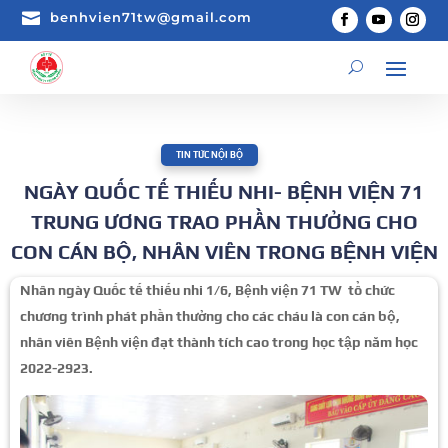

benhvien71tw@gmail.com
TIN TỨC NỘI BỘ
NGÀY QUỐC TẾ THIẾU NHI- BỆNH VIỆN 71
TRUNG ƯƠNG TRAO PHẦN THƯỞNG CHO
CON CÁN BỘ, NHÂN VIÊN TRONG BỆNH VIỆN
Nhân ngày Quốc tế thiếu nhi 1/6, Bệnh viện 71 TW tổ chức
chương trình phát phần thưởng cho các cháu là con cán bộ,
nhân viên Bệnh viện đạt thành tích cao trong học tập năm học
2022-2923.