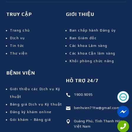
TRUY CẬP
GIỚI THIỆU
Trang chủ
Ban chấp hành Đảng ủy
Dịch vụ
Ban Giám đốc
Tin tức
Các khoa Lâm sàng
Thư viện
Các khoa Cận lâm sàng
Khối phòng chức năng
BỆNH VIỆN
HỖ TRỢ 24/7
Giới thiệu các Dịch vụ Kỹ
1900.9095

thuật
Bảng giá Dịch vụ Kỹ thuật
benhvien71tw@gmail.com

Đăng ký khám online
Gói khám – Bảng giá
Quảng Phú, Tỉnh Thanh Hóa,

Việt Nam