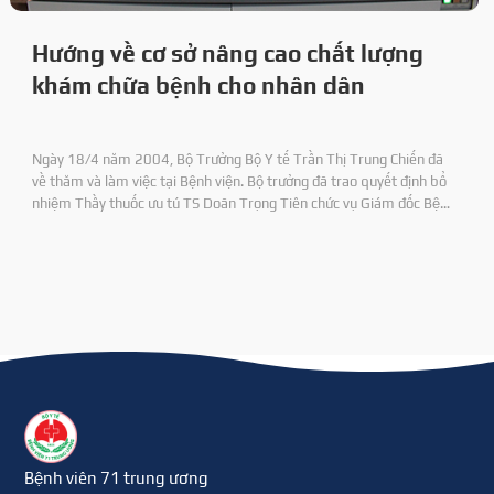
Hướng về cơ sở nâng cao chất lượng
khám chữa bệnh cho nhân dân
Ngày 18/4 năm 2004, Bộ Trưởng Bộ Y tế Trần Thị Trung Chiến đã
về thăm và làm việc tại Bệnh viện. Bộ trưởng đã trao quyết định bổ
nhiệm Thầy thuốc ưu tú TS Doãn Trọng Tiên chức vụ Giám đốc Bệnh
viện 71 và DS CKI Nguyên Duy Định chức vụ Phó Giám đốc Bệnh viện.
Bệnh viên 71 trung ương