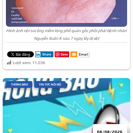
Hình ảnh nội soi ống mềm lòng phế quản gốc phổi phải bệnh nhân
Nguyễn Xuân K sau 7 ngày lấy dị vật
Save
Share
Lượt xem:
11.036
|
,
THÔNG BÁO
TIN TỨC NỘI BỘ
06/08/2026