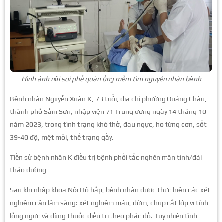
Hình ảnh nội soi phế quản ống mềm tìm nguyên nhân bệnh
Bệnh nhân Nguyễn Xuân K, 73 tuổi, địa chỉ phường Quảng Châu,
thành phố Sầm Sơn, nhập viện 71 Trung ương ngày 14 tháng 10
năm 2023, trong tình trạng khó thở, đau ngực, ho từng cơn, sốt
39-40 độ, mệt mỏi, thể trạng gầy.
Tiền sử bệnh nhân K điều trị bệnh phổi tắc nghẽn mãn tính/đái
tháo đường
Sau khi nhập khoa Nội Hô hấp, bệnh nhân được thực hiện các xét
nghiệm cận lâm sàng: xét nghiệm máu, đờm, chụp cắt lớp vi tính
lồng ngực và dùng thuốc điều trị theo phác đồ. Tuy nhiên tình