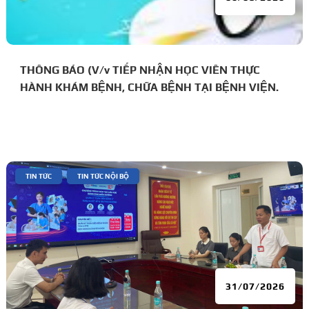
THÔNG BÁO (V/v TIẾP NHẬN HỌC VIÊN THỰC
HÀNH KHÁM BỆNH, CHỮA BỆNH TẠI BỆNH VIỆN.
|
,
TIN TỨC
TIN TỨC NỘI BỘ
31/07/2026