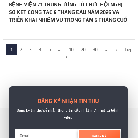
BỆNH VIỆN 71 TRUNG ƯƠNG TỔ CHỨC HỘI NGHỊ
SƠ KẾT CÔNG TÁC 6 THÁNG ĐẦU NĂM 2026 VÀ
TRIỂN KHAI NHIỆM VỤ TRỌNG TÂM 6 THÁNG CUỐI
NĂM
1
2
3
4
5
...
10
20
30
...
»
Tiếp
»
ĐĂNG KÝ NHẬN TIN THƯ
Đăng ký tin thư để nhận thông tin cập nhật mới nhất từ bệnh
viện.
ĐĂNG KÝ