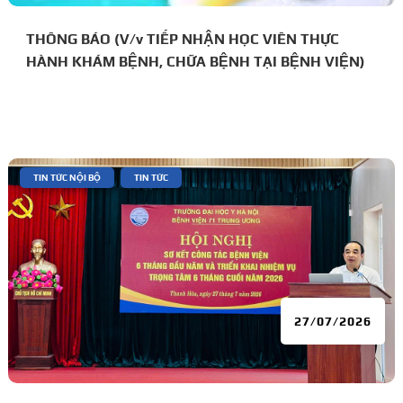
THÔNG BÁO (V/v TIẾP NHẬN HỌC VIÊN THỰC
HÀNH KHÁM BỆNH, CHỮA BỆNH TẠI BỆNH VIỆN)
|
,
TIN TỨC NỘI BỘ
TIN TỨC
27/07/2026