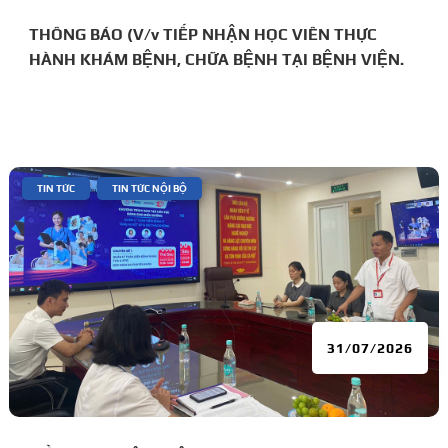
THÔNG BÁO (V/v TIẾP NHẬN HỌC VIÊN THỰC
HÀNH KHÁM BỆNH, CHỮA BỆNH TẠI BỆNH VIỆN.
|
,
TIN TỨC
TIN TỨC NỘI BỘ
31/07/2026