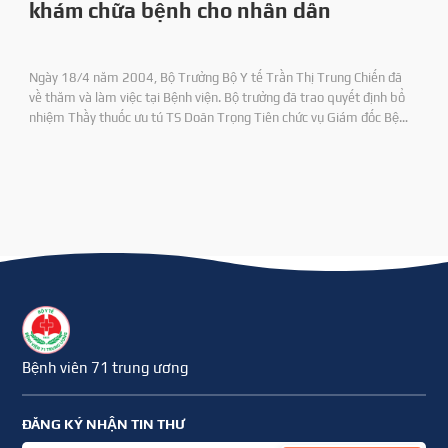
khám chữa bệnh cho nhân dân
Ngày 18/4 năm 2004, Bộ Trưởng Bộ Y tế Trần Thị Trung Chiến đã
về thăm và làm việc tại Bệnh viện. Bộ trưởng đã trao quyết định bổ
nhiệm Thầy thuốc ưu tú TS Doãn Trọng Tiên chức vụ Giám đốc Bệnh
viện 71 và DS CKI Nguyên Duy Định chức vụ Phó Giám đốc Bệnh viện.
Bệnh viên 71 trung ương
ĐĂNG KÝ NHẬN TIN THƯ