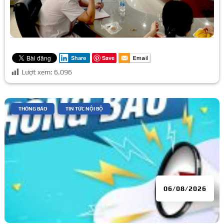
Save
Share
Lượt xem:
6.096
|
,
THÔNG BÁO
TIN TỨC NỘI BỘ
06/08/2026