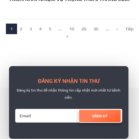
NĂM
1
2
3
4
5
...
10
20
30
...
»
Tiếp
»
ĐĂNG KÝ NHẬN TIN THƯ
Đăng ký tin thư để nhận thông tin cập nhật mới nhất từ bệnh
viện.
ĐĂNG KÝ