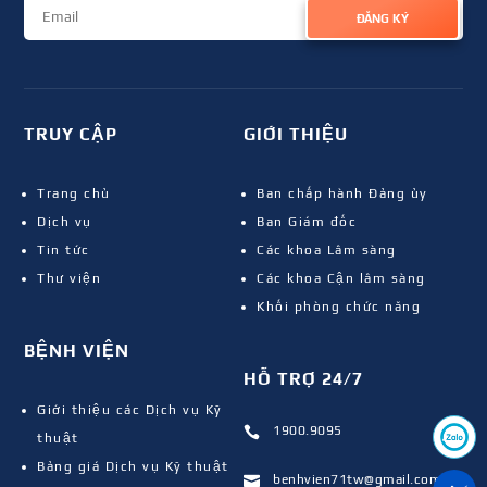
ĐĂNG KÝ
TRUY CẬP
GIỚI THIỆU
Trang chủ
Ban chấp hành Đảng ủy
Dịch vụ
Ban Giám đốc
Tin tức
Các khoa Lâm sàng
Thư viện
Các khoa Cận lâm sàng
Khối phòng chức năng
BỆNH VIỆN
HỖ TRỢ 24/7
Giới thiệu các Dịch vụ Kỹ
1900.9095

thuật
Bảng giá Dịch vụ Kỹ thuật
benhvien71tw@gmail.com
