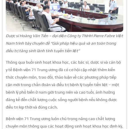
Dược sĩ Hoàng Văn Tiến – đại diện Công ty TNHH Pierre Fabre Việt
Nam trình bày chuyên đề “Giải pháp hiệu quả và an toàn trong
điều trị tăng sinh lành tính tuyến tiền liệt”
Thông qua buổi sinh hoạt khoa học, các bác sĩ, dược sĩ và cán bộ
y tế Bệnh viện 71 Trung ương đã có cơ hội cập nhật thêm kiến
thức chuyên môn, trao đổi, thảo luận về các phương pháp tiếp
cận mới trong chẩn đoán và điều trị bệnh lý tuyến tiền liệt – một
bệnh lý phổ biến ở nam giới trung niên và cao tuổi, ảnh hưởng
đáng kể đến chất lượng cuộc sống người bệnh nếu không được
điều trị kịp thời và đúng cách.
Bệnh viện 71 Trung ương luôn chú trọng nâng cao chất lượng
chuyên môn thông qua các hoạt động sinh hoạt khoa học định kỳ,