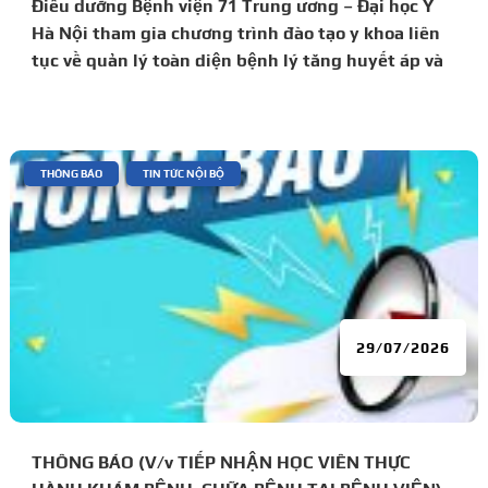
Điều dưỡng Bệnh viện 71 Trung ương – Đại học Y
Hà Nội tham gia chương trình đào tạo y khoa liên
tục về quản lý toàn diện bệnh lý tăng huyết áp và
đái tháo đường
|
,
THÔNG BÁO
TIN TỨC NỘI BỘ
29/07/2026
THÔNG BÁO (V/v TIẾP NHẬN HỌC VIÊN THỰC