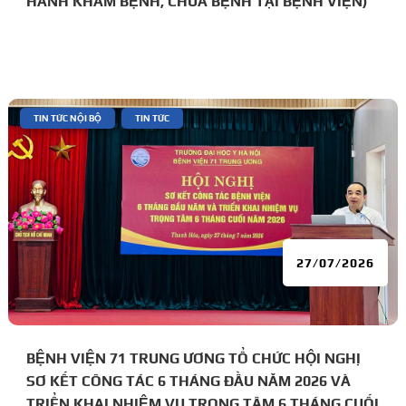
HÀNH KHÁM BỆNH, CHỮA BỆNH TẠI BỆNH VIỆN)
|
,
TIN TỨC NỘI BỘ
TIN TỨC
27/07/2026
BỆNH VIỆN 71 TRUNG ƯƠNG TỔ CHỨC HỘI NGHỊ
SƠ KẾT CÔNG TÁC 6 THÁNG ĐẦU NĂM 2026 VÀ
TRIỂN KHAI NHIỆM VỤ TRỌNG TÂM 6 THÁNG CUỐI