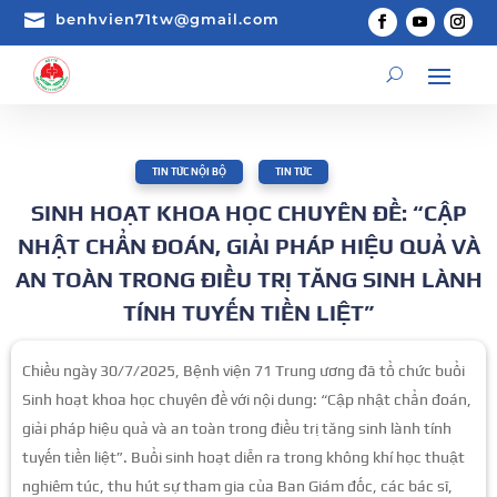

benhvien71tw@gmail.com
TIN TỨC NỘI BỘ
,
TIN TỨC
SINH HOẠT KHOA HỌC CHUYÊN ĐỀ: “CẬP
NHẬT CHẨN ĐOÁN, GIẢI PHÁP HIỆU QUẢ VÀ
AN TOÀN TRONG ĐIỀU TRỊ TĂNG SINH LÀNH
TÍNH TUYẾN TIỀN LIỆT”
Chiều ngày 30/7/2025, Bệnh viện 71 Trung ương đã tổ chức buổi
Sinh hoạt khoa học chuyên đề với nội dung: “Cập nhật chẩn đoán,
giải pháp hiệu quả và an toàn trong điều trị tăng sinh lành tính
tuyến tiền liệt”. Buổi sinh hoạt diễn ra trong không khí học thuật
nghiêm túc, thu hút sự tham gia của Ban Giám đốc, các bác sĩ,