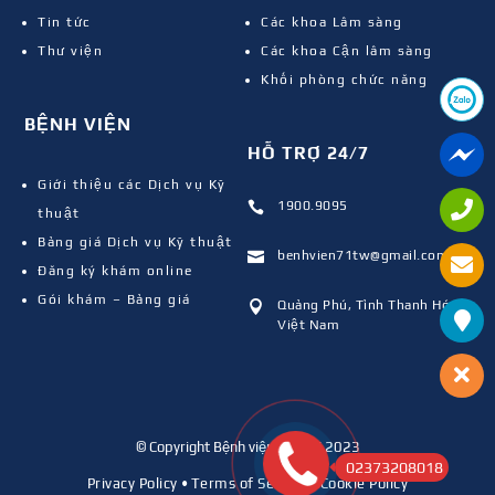
Tin tức
Các khoa Lâm sàng
Thư viện
Các khoa Cận lâm sàng
Khối phòng chức năng
BỆNH VIỆN
HỖ TRỢ 24/7
Giới thiệu các Dịch vụ Kỹ
1900.9095

thuật
Bảng giá Dịch vụ Kỹ thuật
benhvien71tw@gmail.com

Đăng ký khám online
Gói khám – Bảng giá
Quảng Phú, Tỉnh Thanh Hóa,

Việt Nam
© Copyright Bệnh viện 71 TW 2023
02373208018
Privacy Policy
•
Terms of Service
•
Cookie Policy