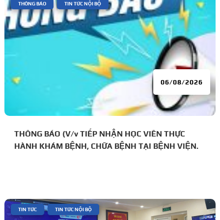
|
,
THÔNG BÁO
TIN TỨC NỘI BỘ
06/08/2026
THÔNG BÁO (V/v TIẾP NHẬN HỌC VIÊN THỰC
HÀNH KHÁM BỆNH, CHỮA BỆNH TẠI BỆNH VIỆN.
|
,
TIN TỨC
TIN TỨC NỘI BỘ