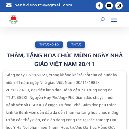

benhvien71tw@gmail.com
TIN TỨC NỘI BỘ
,
TIN TỨC
THĂM, TẶNG HOA CHÚC MỪNG NGÀY NHÀ
GIÁO VIỆT NAM 20/11
Sáng ngày 17/11/2023, trong không khí sôi nổi của cả nước kỷ
niệm 41 năm ngày Nhà giáo Việt Nam (20/11/1982-
20/11/2023), đại diện lãnh đạo Bệnh viện 71 Trung ương do
TTUT.BSCKII Nguyễn Huy Phương- Phó Giám đốc chuyên môn
Bệnh viện và BSCKII. Lê Ngọc Trường- Phó Giám đốc phụ trách
kinh tế Bệnh viện dẫn đầu đã đến thăm và tặng hoa chúc mừng,
tri ân các thầy giáo, cô giáo đang công tác tại các trường: Đại
học Y Hà Nội phân hiệu Thanh Hoá, trường Đại học Hồng Đức,