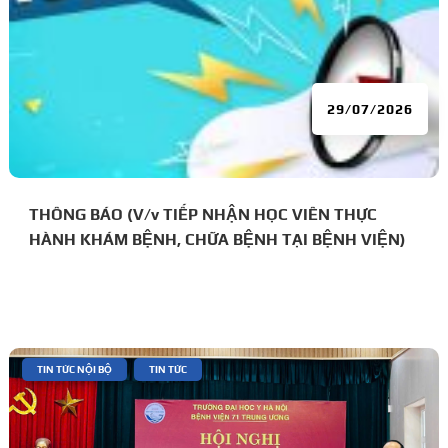
29/07/2026
THÔNG BÁO (V/v TIẾP NHẬN HỌC VIÊN THỰC
HÀNH KHÁM BỆNH, CHỮA BỆNH TẠI BỆNH VIỆN)
|
,
TIN TỨC NỘI BỘ
TIN TỨC