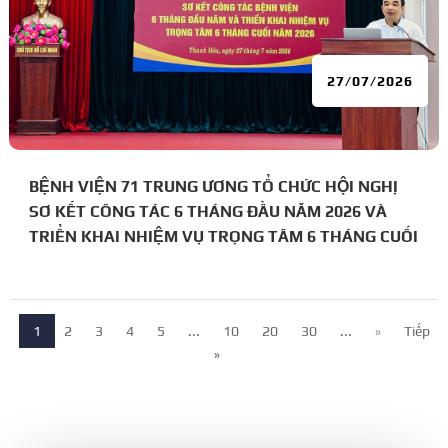
27/07/2026
BỆNH VIỆN 71 TRUNG ƯƠNG TỔ CHỨC HỘI NGHỊ
SƠ KẾT CÔNG TÁC 6 THÁNG ĐẦU NĂM 2026 VÀ
TRIỂN KHAI NHIỆM VỤ TRỌNG TÂM 6 THÁNG CUỐI
NĂM
1
2
3
4
5
...
10
20
30
...
»
Tiếp
»