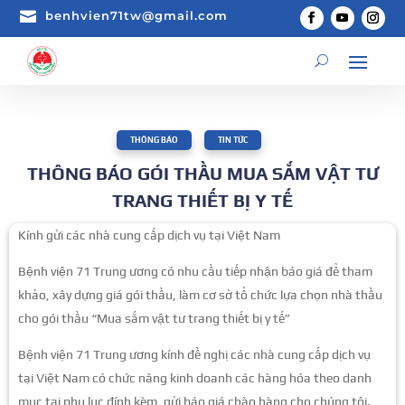

benhvien71tw@gmail.com
THÔNG BÁO
,
TIN TỨC
THÔNG BÁO GÓI THẦU MUA SẮM VẬT TƯ
TRANG THIẾT BỊ Y TẾ
Kính gửi các nhà cung cấp dịch vụ tại Việt Nam
Bệnh viện 71 Trung ương có nhu cầu tiếp nhận báo giá để tham
khảo, xây dựng giá gói thầu, làm cơ sở tổ chức lựa chọn nhà thầu
cho gói thầu “Mua sắm vật tư trang thiết bị y tế”
Bệnh viện 71 Trung ương kính đề nghị các nhà cung cấp dịch vụ
tại Việt Nam có chức năng kinh doanh các hàng hóa theo danh
mục tại phụ lục đính kèm, gửi báo giá chào hàng cho chúng tôi.