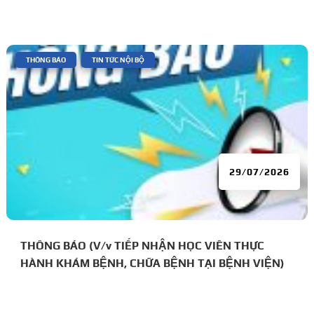
đái tháo đường
|
,
THÔNG BÁO
TIN TỨC NỘI BỘ
29/07/2026
THÔNG BÁO (V/v TIẾP NHẬN HỌC VIÊN THỰC
HÀNH KHÁM BỆNH, CHỮA BỆNH TẠI BỆNH VIỆN)