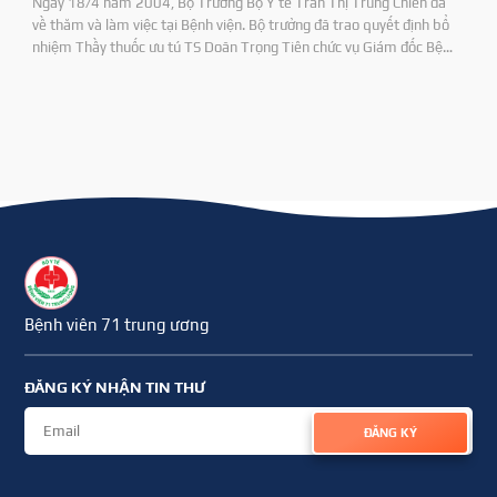
Ngày 18/4 năm 2004, Bộ Trưởng Bộ Y tế Trần Thị Trung Chiến đã
về thăm và làm việc tại Bệnh viện. Bộ trưởng đã trao quyết định bổ
nhiệm Thầy thuốc ưu tú TS Doãn Trọng Tiên chức vụ Giám đốc Bệnh
viện 71 và DS CKI Nguyên Duy Định chức vụ Phó Giám đốc Bệnh viện.
Bệnh viên 71 trung ương
ĐĂNG KÝ NHẬN TIN THƯ
ĐĂNG KÝ