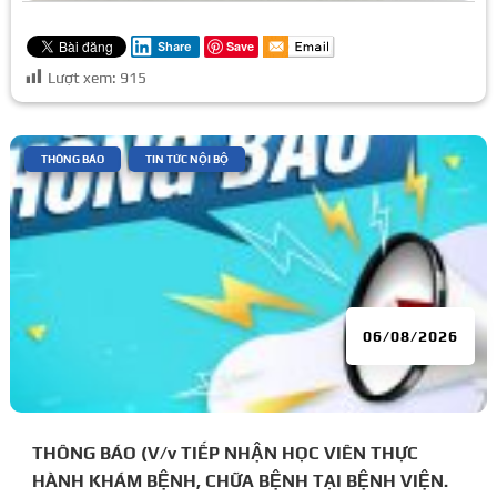
Save
Share
Lượt xem:
915
|
,
THÔNG BÁO
TIN TỨC NỘI BỘ
06/08/2026
THÔNG BÁO (V/v TIẾP NHẬN HỌC VIÊN THỰC
HÀNH KHÁM BỆNH, CHỮA BỆNH TẠI BỆNH VIỆN.