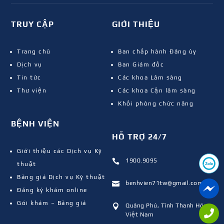
TRUY CẬP
GIỚI THIỆU
Trang chủ
Ban chấp hành Đảng ủy
Dịch vụ
Ban Giám đốc
Tin tức
Các khoa Lâm sàng
Thư viện
Các khoa Cận lâm sàng
Khối phòng chức năng
BỆNH VIỆN
HỖ TRỢ 24/7
Giới thiệu các Dịch vụ Kỹ
1900.9095

thuật
Bảng giá Dịch vụ Kỹ thuật
benhvien71tw@gmail.com

Đăng ký khám online
Gói khám – Bảng giá
Quảng Phú, Tỉnh Thanh Hóa,

Việt Nam