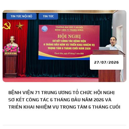
|
,
TIN TỨC NỘI BỘ
TIN TỨC
27/07/2026
BỆNH VIỆN 71 TRUNG ƯƠNG TỔ CHỨC HỘI NGHỊ
SƠ KẾT CÔNG TÁC 6 THÁNG ĐẦU NĂM 2026 VÀ
TRIỂN KHAI NHIỆM VỤ TRỌNG TÂM 6 THÁNG CUỐI
NĂM