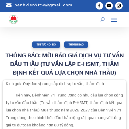

benhvien71tw@gmail.com
TIN TỨC NỘI BỘ
,
THÔNG BÁO
THÔNG BÁO: MỜI BÁO GIÁ DỊCH VỤ TƯ VẤN
ĐẤU THẦU (TƯ VẤN LẬP E-HSMT, THẨM
ĐỊNH KẾT QUẢ LỰA CHỌN NHÀ THẦU)
Kính gửi: Quý đơn vị cung cấp dịch vụ tư vấn, thẩm định
Hiện nay, Bệnh viện 71 Trung ương có nhu cầu lựa chọn công
ty tư vấn đấu thầu (Tư vấn thẩm định E-HSMT, thẩm định kết quả
lựa chọn nhà thầu) Mua thuốc năm 2026-2027 của Bệnh viện 71
Trung ương theo hình thức đấu thầu rộng rãi, qua mạng với tổng
giá trị dự toán khoảng hơn 80 tỷ đồng.