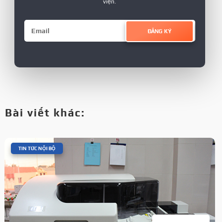
viện.
ĐĂNG KÝ
Bài viết khác:
|
TIN TỨC NỘI BỘ