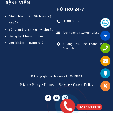
BỆNH VIỆN
HỖ TRỢ 24/7
Giới thiệu các Dịch vụ Kỹ
1900.9095

thuật
Bảng giá Dịch vụ Kỹ thuật
benhvien71tw@gmail.com

Đăng ký khám online
Gói khám – Bảng giá
Quảng Phú, Tỉnh Thanh Hóa,

Việt Nam
© Copyright Bệnh viện 71 TW 2023
Privacy Policy
•
Terms of Service
•
Cookie Policy
02373208018