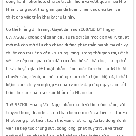
đồng hành, phối hợp, chia sẻ trách nhiệm và vượt qua nhiều khó
khăn trong suốt thời gian qua để hoàn thiện các điều kiện cần
thiết cho việc triển khai kỹ thuật này.
Có thể khẳng định rằng, Quyết định số 2068/QĐ-BYT ngày
07/7/2026 không chỉ đánh dấu sự ra đời của một dịch vụ kỹ thuật
mới mà còn mở đầu cho chặng đường phát triển mạnh mẽ các kỹ
thuật cao tại Bệnh viện 71 Trung ương. Trong thời gian tới, Bệnh
viện sẽ tiếp tục quan tâm đầu tư đồng bộ về nhân lực, trang thiết
bị và chuyển giao kỹ thuật nhằm từng bước làm chủ các kỹ thuật
chuyên sâu, xây dựng môi trường khám chữa bệnh hiện đại, chất
lượng cao, chuyên nghiệp và nhân văn để đáp ứng ngày càng tốt
hơn nhu cầu chăm sóc sức khỏe của Nhân dân.
ThS.BSCKII. Hoàng Văn Ngọc nhấn mạnh và tin tưởng rằng, với
truyền thống đoàn kết, tinh thần luôn đổi mới, cải tiến liên tục và
khát vọng phát triển, toàn thể viên chức và người lao động Bệnh
viện sẽ tiếp tục chung sức, đồng lòng, phát huy trí tuệ và trách
nhiệm để khai thác hiệu quả hệ thống cộng hưởng từ 1,5 Tesla,