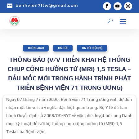

benhvien71tw@gmail.com
THÔNG BÁO
,
TIN TỨC
,
TIN TỨC NỘI BỘ
THÔNG BÁO (V/V TRIỂN KHAI HỆ THỐNG
CHỤP CỘNG HƯỞNG TỪ (MRI) 1,5 TESLA –
DẤU MỐC MỚI TRONG HÀNH TRÌNH PHÁT
TRIỂN BỆNH VIỆN 71 TRUNG ƯƠNG)
Ngày 07 tháng 7 năm 2026, Bệnh viện 71 Trung ương vinh dự đón
nhận một tin vui có ý nghĩa đặc biệt quan trọng. Bộ Y tế đã ban
hành Quyết định số 2068/QĐ-BYT về việc phê duyệt bổ sung Danh
mục kỹ thuật đối với hệ thống chụp cộng hưởng từ (MRI) 1,5
Tesla của Bệnh viện.