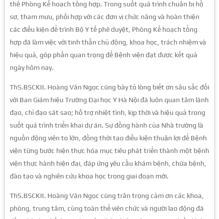
thể Phòng Kế hoạch tổng hợp. Trong suốt quá trình chuẩn bị hồ
sơ, tham mưu, phối hợp với các đơn vị chức năng và hoàn thiện
các điều kiện để trình Bộ Y tế phê duyệt, Phòng Kế hoạch tổng
hợp đã làm việc với tinh thần chủ động, khoa học, trách nhiệm và
hiệu quả, góp phần quan trọng để Bệnh viện đạt được kết quả
ngày hôm nay.
ThS.BSCKII. Hoàng Văn Ngọc cũng bày tỏ lòng biết ơn sâu sắc đối
với
Ban Giám hiệu Trường Đại học Y Hà Nội đã luôn quan tâm lãnh
đạo, chỉ đạo sát sao; hỗ trợ nhiệt tình, kịp thời và hiệu quả trong
suốt quá trình triển khai dự án. Sự đồng hành của Nhà trường là
nguồn động viên to lớn, đồng thời tạo điều kiện thuận lợi để Bệnh
viện từng bước hiện thực hóa mục tiêu phát triển thành một bệnh
viện thực hành hiện đại, đáp ứng yêu cầu khám bệnh, chữa bệnh,
đào tạo và nghiên cứu khoa học trong giai đoạn mới.
ThS.BSCKII. Hoàng Văn Ngọc cũng trân trọng cảm ơn các khoa,
phòng, trung tâm, cùng toàn thể viên chức và người lao động đã