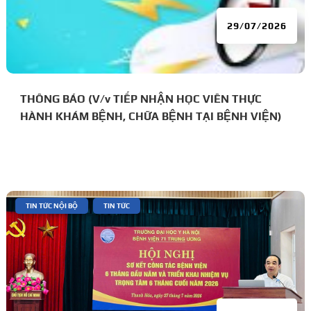
29/07/2026
THÔNG BÁO (V/v TIẾP NHẬN HỌC VIÊN THỰC
HÀNH KHÁM BỆNH, CHỮA BỆNH TẠI BỆNH VIỆN)
|
,
TIN TỨC NỘI BỘ
TIN TỨC