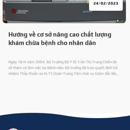
24/02/2023
Hướng về cơ sở nâng cao chất lượng
khám chữa bệnh cho nhân dân
Ngày 18/4 năm 2004, Bộ Trưởng Bộ Y tế Trần Thị Trung Chiến đã
về thăm và làm việc tại Bệnh viện. Bộ trưởng đã trao quyết định bổ
nhiệm Thầy thuốc ưu tú TS Doãn Trọng Tiên chức vụ Giám đốc Bệnh
viện 71 và DS CKI Nguyên Duy Định chức vụ Phó Giám đốc Bệnh viện.