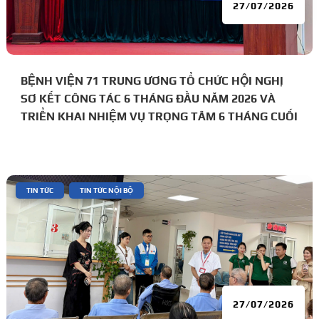
27/07/2026
BỆNH VIỆN 71 TRUNG ƯƠNG TỔ CHỨC HỘI NGHỊ
SƠ KẾT CÔNG TÁC 6 THÁNG ĐẦU NĂM 2026 VÀ
TRIỂN KHAI NHIỆM VỤ TRỌNG TÂM 6 THÁNG CUỐI
NĂM
|
,
TIN TỨC
TIN TỨC NỘI BỘ
27/07/2026