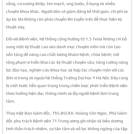
sống, cơ xương khớp, tim mạch, ung bướu, ổ bụng và nhiều
chuyên khoa khác. Người dân sẽ giảm đáng kể thời gian, chi phí và
áp lực khi không còn phải chuyển lên tuyến trên để thực hiện kỹ
thuật này.
Đối với Bệnh viện, hệ thống cộng hưởng từ 1,5 Tesla không chỉ bổ
sung một kỹ thuật cao vào danh mục chuyên môn mà còn tạo
nền tảng để nâng cao chất lượng khám bệnh, chữa bệnh; mở
rộng phạm vi triển khai các kỹ thuật chuyên sâu; tăng cường năng
lực đào tạo, nghiên cứu khoa học và hợp tác chuyên môn với các
đơn vị trong và ngoài hệ thống Trường Đại học Y Hà Nội. Đây cũng
là một bước tiến quan trọng trong chiến lược phát triển Bệnh viện
theo hướng hiện đại, thông minh và lấy người bệnh làm trung
tâm.
Thay mặt Ban Giám đốc, ThS.BSCKII. Hoàng Văn Ngọc, Phó Giám
đốc phụ trách Bệnh viện 71 Trung ương ghi nhận và biểu dương
tinh thần trách nhiệm, sự tận tâm và nỗ lực không ngừng của tập