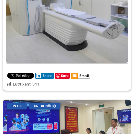
Save
Share
Lượt xem:
911
|
,
TIN TỨC
TIN TỨC NỘI BỘ