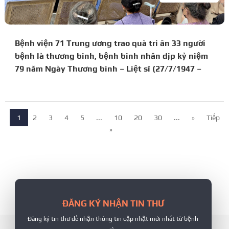
Bệnh viện 71 Trung ương trao quà tri ân 33 người
bệnh là thương binh, bệnh binh nhân dịp kỷ niệm
79 năm Ngày Thương binh – Liệt sĩ (27/7/1947 –
27/7/2026)
1
2
3
4
5
...
10
20
30
...
»
Tiếp
»
ĐĂNG KÝ NHẬN TIN THƯ
Đăng ký tin thư để nhận thông tin cập nhật mới nhất từ bệnh