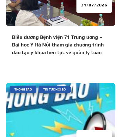
31/07/2026
Điều dưỡng Bệnh viện 71 Trung ương –
Đại học Y Hà Nội tham gia chương trình
đào tạo y khoa liên tục về quản lý toàn
diện bệnh lý tăng huyết áp và đái tháo
đường
|
,
THÔNG BÁO
TIN TỨC NỘI BỘ