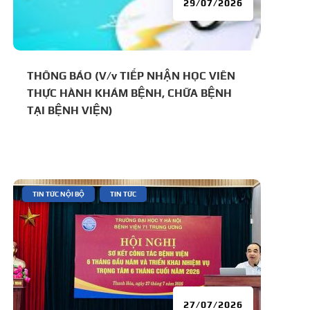
29/07/2026
THÔNG BÁO (V/v TIẾP NHẬN HỌC VIÊN
THỰC HÀNH KHÁM BỆNH, CHỮA BỆNH
TẠI BỆNH VIỆN)
|
,
TIN TỨC NỘI BỘ
TIN TỨC
27/07/2026