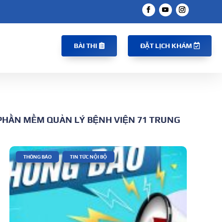
BÀI THI
ĐẶT LỊCH KHÁM
G PHẦN MỀM QUẢN LÝ BỆNH VIỆN 71 TRUNG
|
,
THÔNG BÁO
TIN TỨC NỘI BỘ