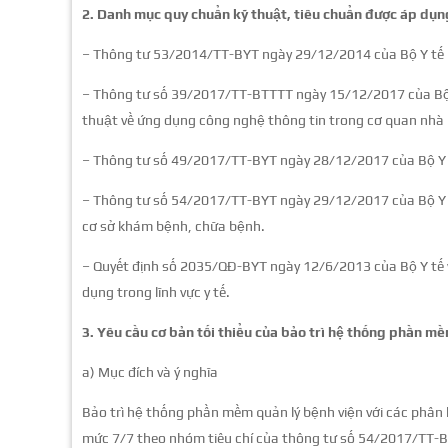
2. Danh mục quy chuẩn kỹ thuật, tiêu chuẩn được áp dụn
– Thông tư 53/2014/TT-BYT ngày 29/12/2014 của Bộ Y tế qu
– Thông tư số 39/2017/TT-BTTTT ngày 15/12/2017 của Bộ 
thuật về ứng dụng công nghệ thông tin trong cơ quan nhà
– Thông tư số 49/2017/TT-BYT ngày 28/12/2017 của Bộ Y tế
– Thông tư số 54/2017/TT-BYT ngày 29/12/2017 của Bộ Y t
cơ sở khám bệnh, chữa bệnh.
– Quyết định số 2035/QĐ-BYT ngày 12/6/2013 của Bộ Y tế v
dụng trong lĩnh vực y tế.
3. Yêu cầu cơ bản tối thiểu của
bảo trì hệ thống phần mề
a) Mục đích và ý nghĩa
Bảo trì hệ thống phần mềm quản lý bệnh viện với các phân
mức 7/7 theo nhóm tiêu chí của thông tư số 54/2017/TT-