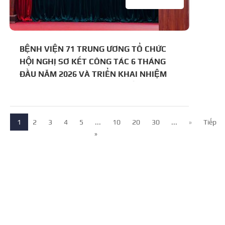
BỆNH VIỆN 71 TRUNG ƯƠNG TỔ CHỨC
HỘI NGHỊ SƠ KẾT CÔNG TÁC 6 THÁNG
ĐẦU NĂM 2026 VÀ TRIỂN KHAI NHIỆM
VỤ TRỌNG TÂM 6 THÁNG CUỐI NĂM
1
2
3
4
5
...
10
20
30
...
»
Tiếp
»