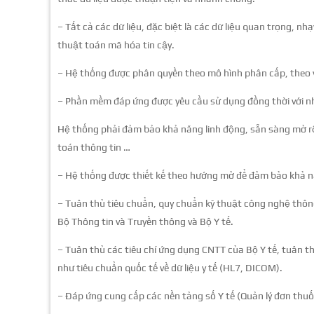
– Tất cả các dữ liệu, đặc biệt là các dữ liệu quan trọng,
thuật toán mã hóa tin cậy.
– Hệ thống được phân quyền theo mô hình phân cấp, theo v
– Phần mềm đáp ứng được yêu cầu sử dụng đồng thời với nhi
Hệ thống phải đảm bảo khả năng linh động, sẵn sàng mở rộ
toán thông tin …
– Hệ thống được thiết kế theo hướng mở để đảm bảo khả n
– Tuân thủ tiêu chuẩn, quy chuẩn kỹ thuật công nghệ thông 
Bộ Thông tin và Truyền thông và Bộ Y tế.
– Tuân thủ các tiêu chí ứng dụng CNTT của Bộ Y tế, tuân thủ
như tiêu chuẩn quốc tế về dữ liệu y tế (HL7, DICOM).
– Đáp ứng cung cấp các nền tảng số Y tế (Quản lý đơn thuốc