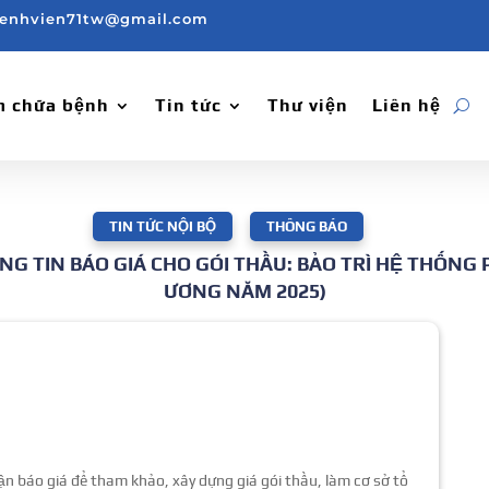
enhvien71tw@gmail.com
 chữa bệnh
Tin tức
Thư viện
Liên hệ
TIN TỨC NỘI BỘ
,
THÔNG BÁO
ÔNG TIN BÁO GIÁ CHO GÓI THẦU: BẢO TRÌ HỆ THỐN
ƯƠNG NĂM 2025)
báo giá để tham khảo, xây dựng giá gói thầu, làm cơ sở tổ