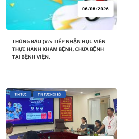
06/08/2026
THÔNG BÁO (V/v TIẾP NHẬN HỌC VIÊN
THỰC HÀNH KHÁM BỆNH, CHỮA BỆNH
TẠI BỆNH VIỆN.
|
,
TIN TỨC
TIN TỨC NỘI BỘ