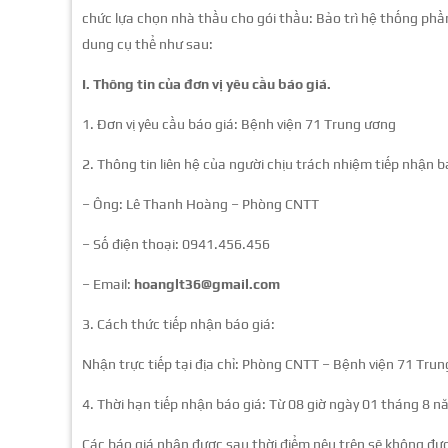
chức lựa chọn nhà thầu cho gói thầu: Bảo trì hệ thống phầ
dung cụ thể như sau:
I. Thông tin của đơn vị yêu cầu báo giá.
1. Đơn vị yêu cầu báo giá: Bệnh viện 71 Trung ương
2. Thông tin liên hệ của người chịu trách nhiệm tiếp nhận b
– Ông: Lê Thanh Hoàng – Phòng CNTT
– Số điện thoại: 0941.456.456
– Email:
hoanglt36@gmail.com
3. Cách thức tiếp nhận báo giá:
Nhận trực tiếp tại địa chỉ: Phòng CNTT – Bệnh viện 71 Tr
4. Thời hạn tiếp nhận báo giá: Từ 08 giờ ngày 01 tháng 8 
Các báo giá nhận được sau thời điểm nêu trên sẽ không đư