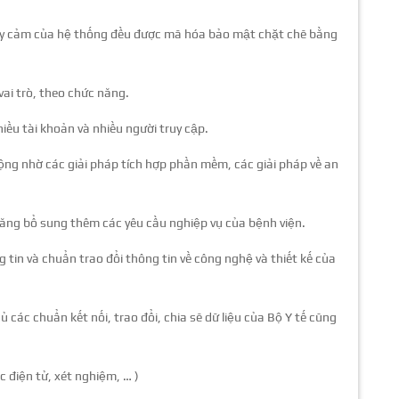
 nhạy cảm của hệ thống đều được mã hóa bảo mật chặt chẽ bằng
ai trò, theo chức năng.
ều tài khoản và nhiều người truy cập.
ng nhờ các giải pháp tích hợp phần mềm, các giải pháp về an
ăng bổ sung thêm các yêu cầu nghiệp vụ của bệnh viện.
tin và chuẩn trao đổi thông tin về công nghệ và thiết kế của
 các chuẩn kết nối, trao đổi, chia sẽ dữ liệu của Bộ Y tế cũng
 điện tử, xét nghiệm, … )