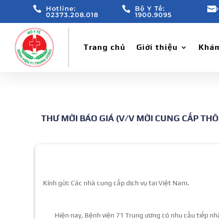

Hotline:

Bộ Y Tế:

b
02373.208.018
1900.9095
Trang chủ
Giới thiệu
Khám
THƯ MỜI BÁO GIÁ (V/V MỜI CUNG CẤP TH
Kính gửi: Các nhà cung cấp dịch vụ tại Việt Nam.
Hiện nay, Bệnh viện 71 Trung ương có nhu cầu tiếp nhận 