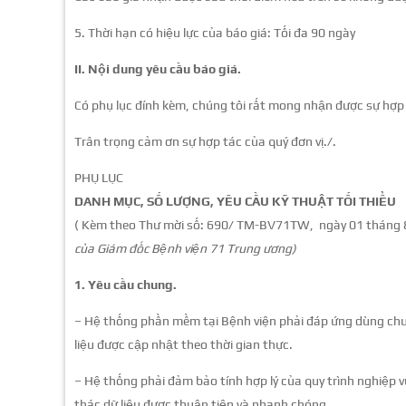
5. Thời hạn có hiệu lực của báo giá: Tối đa 90 ngày
II. Nội dung yêu cầu báo giá.
Có phụ lục đính kèm, chúng tôi rất mong nhận được sự hợp 
Trân trọng cảm ơn sự hợp tác của quý đơn vị./.
PHỤ LỤC
DANH MỤC, SỐ LƯỢNG, YÊU CẦU KỸ THUẬT TỐI THIỂU
( Kèm theo Thư mời số: 690/ TM-BV71TW, ngày 01 tháng
của Giám đốc Bệnh viện 71 Trung ương)
1. Yêu cầu chung.
– Hệ thống phần mềm tại Bệnh viện phải đáp ứng dùng chun
liệu được cập nhật theo thời gian thực.
– Hệ thống phải đảm bảo tính hợp lý của quy trình nghiệp v
thác dữ liệu được thuận tiện và nhanh chóng.