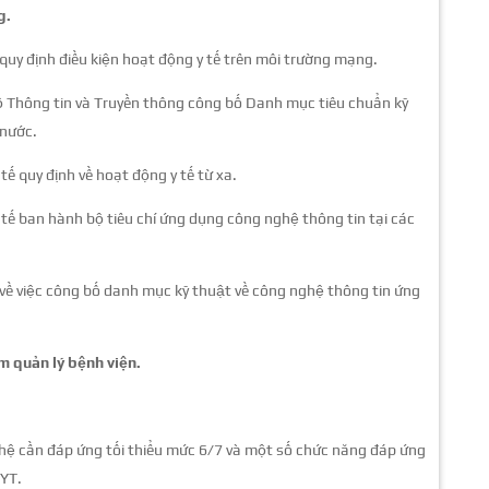
g.
y định điều kiện hoạt động y tế trên môi trường mạng.
Thông tin và Truyền thông công bố Danh mục tiêu chuẩn kỹ
 nước.
 quy định về hoạt động y tế từ xa.
ế ban hành bộ tiêu chí ứng dụng công nghệ thông tin tại các
ề việc công bố danh mục kỹ thuật về công nghệ thông tin ứng
m quản lý bệnh viện.
 hệ cần đáp ứng tối thiểu mức 6/7 và một số chức năng đáp ứng
BYT.