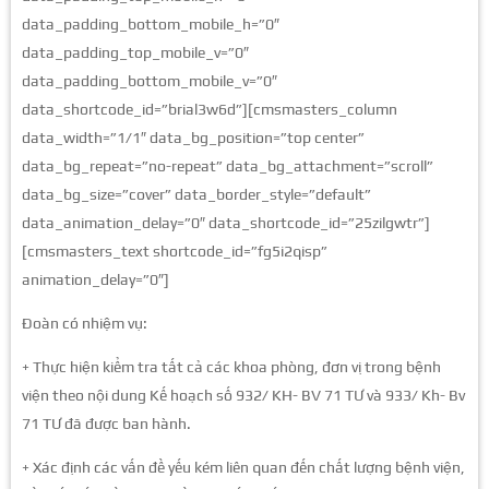
data_padding_bottom_mobile_h=”0″
data_padding_top_mobile_v=”0″
data_padding_bottom_mobile_v=”0″
data_shortcode_id=”brial3w6d”][cmsmasters_column
data_width=”1/1″ data_bg_position=”top center”
data_bg_repeat=”no-repeat” data_bg_attachment=”scroll”
data_bg_size=”cover” data_border_style=”default”
data_animation_delay=”0″ data_shortcode_id=”25zilgwtr”]
[cmsmasters_text shortcode_id=”fg5i2qisp”
animation_delay=”0″]
Đoàn có nhiệm vụ:
+ Thực hiện kiểm tra tất cả các khoa phòng, đơn vị trong bệnh
viện theo nội dung Kế hoạch số 932/ KH- BV 71 TƯ và 933/ Kh- Bv
71 TƯ đã được ban hành.
+ Xác định các vấn đề yếu kém liên quan đến chất lượng bệnh viện,