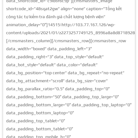
data_shortcode_id=”c9id6f6c9p”][cmsmasters_image
shortcode_id=”48sqat2gw” align=”none” caption=”Tổng kết
công tác tự kiểm tra đánh giá chất lượng bệnh viện”
animation_delay=”0″]14515|http://103.77.167.126/wp-
content/uploads/2021/01/z2273257749125_8996a8a8d87189283dd
[/cmsmasters_column][/cmsmasters_row][cmsmasters_row
data_width=”boxed” data_padding_left=”3″
data_padding_right=”3″ data_top_style=”default”
data_bot_style=”default” data_color=”default”
data_bg_position=”top center” data_bg_repeat=”no-repeat”
data_bg_attachment=”scroll” data_bg_size=”cover”
data_bg_parallax_ratio=”0.5″ data_padding_top=”0″
data_padding_bottom=”50″ data_padding_top_large=”0″
data_padding_bottom_large=”0″ data_padding_top_laptop=”0″
data_padding_bottom_laptop=”0″
data_padding_top_tablet=”0″
data_padding_bottom_tablet=”0″
data_padding_top_mobile_h=”0″