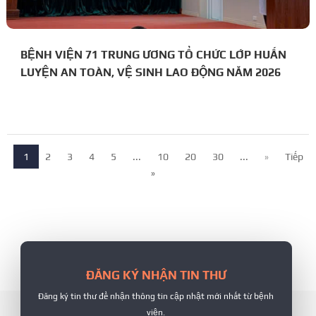
BỆNH VIỆN 71 TRUNG ƯƠNG TỔ CHỨC LỚP HUẤN
LUYỆN AN TOÀN, VỆ SINH LAO ĐỘNG NĂM 2026
1
2
3
4
5
...
10
20
30
...
»
Tiếp
»
ĐĂNG KÝ NHẬN TIN THƯ
Đăng ký tin thư để nhận thông tin cập nhật mới nhất từ bệnh
viện.