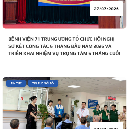
27/07/2026
BỆNH VIỆN 71 TRUNG ƯƠNG TỔ CHỨC HỘI NGHỊ
SƠ KẾT CÔNG TÁC 6 THÁNG ĐẦU NĂM 2026 VÀ
TRIỂN KHAI NHIỆM VỤ TRỌNG TÂM 6 THÁNG CUỐI
NĂM
|
,
TIN TỨC
TIN TỨC NỘI BỘ