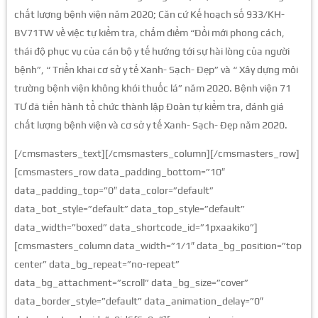
chất lượng bệnh viện năm 2020; Căn cứ Kế hoạch số 933/KH-
BV71TW về việc tự kiểm tra, chấm điểm “Đổi mới phong cách,
thái độ phục vụ của cán bộ y tế hướng tới sự hài lòng của người
bệnh”, “ Triển khai cơ sở y tế Xanh- Sạch- Đẹp” và “ Xây dựng môi
trường bệnh viện không khói thuốc lá” năm 2020. Bệnh viện 71
TƯ đã tiến hành tổ chức thành lập Đoàn tự kiểm tra, đánh giá
chất lượng bệnh viện và cơ sở y tế Xanh- Sạch- Đẹp năm 2020.
[/cmsmasters_text][/cmsmasters_column][/cmsmasters_row]
[cmsmasters_row data_padding_bottom=”10″
data_padding_top=”0″ data_color=”default”
data_bot_style=”default” data_top_style=”default”
data_width=”boxed” data_shortcode_id=”1pxaakiko”]
[cmsmasters_column data_width=”1/1″ data_bg_position=”top
center” data_bg_repeat=”no-repeat”
data_bg_attachment=”scroll” data_bg_size=”cover”
data_border_style=”default” data_animation_delay=”0″