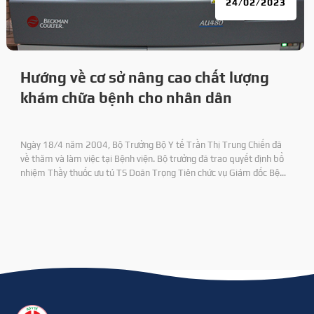
24/02/2023
Hướng về cơ sở nâng cao chất lượng
khám chữa bệnh cho nhân dân
Ngày 18/4 năm 2004, Bộ Trưởng Bộ Y tế Trần Thị Trung Chiến đã
về thăm và làm việc tại Bệnh viện. Bộ trưởng đã trao quyết định bổ
nhiệm Thầy thuốc ưu tú TS Doãn Trọng Tiên chức vụ Giám đốc Bệnh
viện 71 và DS CKI Nguyên Duy Định chức vụ Phó Giám đốc Bệnh viện.