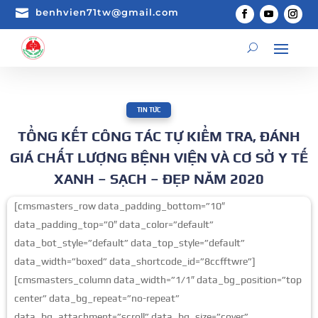

benhvien71tw@gmail.com
TIN TỨC
TỔNG KẾT CÔNG TÁC TỰ KIỂM TRA, ĐÁNH
GIÁ CHẤT LƯỢNG BỆNH VIỆN VÀ CƠ SỞ Y TẾ
XANH – SẠCH – ĐẸP NĂM 2020
[cmsmasters_row data_padding_bottom=”10″
data_padding_top=”0″ data_color=”default”
data_bot_style=”default” data_top_style=”default”
data_width=”boxed” data_shortcode_id=”8ccfftwre”]
[cmsmasters_column data_width=”1/1″ data_bg_position=”top
center” data_bg_repeat=”no-repeat”
data_bg_attachment=”scroll” data_bg_size=”cover”