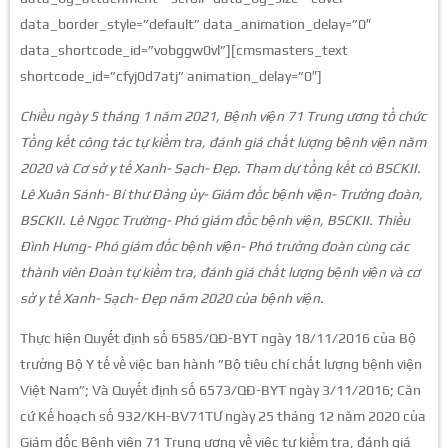
data_border_style=”default” data_animation_delay=”0″
data_shortcode_id=”vobggw0vl”][cmsmasters_text
shortcode_id=”cfyj0d7atj” animation_delay=”0″]
Chiều ngày 5 tháng 1 năm 2021, Bệnh viện 71 Trung ương tổ chức
Tổng kết công tác tự kiểm tra, đánh giá chất lượng bệnh viện năm
2020 và Cơ sở y tế Xanh- Sạch- Đẹp. Tham dự tổng kết có BSCKII.
Lê Xuân Sánh- Bí thư Đảng ủy- Giám đốc bệnh viện- Trưởng đoàn,
BSCKII. Lê Ngọc Trường- Phó giám đốc bệnh viện, BSCKII. Thiều
Đình Hưng- Phó giám đốc bệnh viện- Phó trưởng đoàn cùng các
thành viên Đoàn tự kiểm tra, đánh giá chất lượng bệnh viện và cơ
sở y tế Xanh- Sạch- Đẹp năm 2020 của bệnh viện.
Thực hiện Quyết định số 6585/QĐ-BYT ngày 18/11/2016 của Bộ
trưởng Bộ Y tế về việc ban hành ”Bộ tiêu chí chất lượng bệnh viện
Việt Nam”; Và Quyết định số 6573/QĐ-BYT ngày 3/11/2016; Căn
cứ Kế hoạch số 932/KH-BV71TƯ ngày 25 tháng 12 năm 2020 của
Giám đốc Bệnh viện 71 Trung ương về việc tự kiểm tra, đánh giá