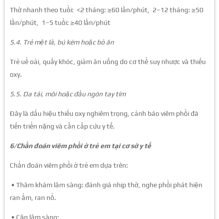
Thở nhanh theo tuổi: <2 tháng: ≥60 lần/phút, 2–12 tháng: ≥50
lần/phút, 1–5 tuổi: ≥40 lần/phút
5.4. Trẻ mệt lả, bú kém hoặc bỏ ăn
Trẻ uể oải, quấy khóc, giảm ăn uống do cơ thể suy nhược và thiếu
oxy.
5.5. Da tái, môi hoặc đầu ngón tay tím
Đây là dấu hiệu thiếu oxy nghiêm trọng, cảnh báo viêm phổi đã
tiến triển nặng và cần cấp cứu y tế.
6/Chẩn đoán viêm phổi ở trẻ em tại cơ sở y tế
Chẩn đoán viêm phổi ở trẻ em dựa trên:
• Thăm khám lâm sàng: đánh giá nhịp thở, nghe phổi phát hiện
ran ẩm, ran nổ.
• Cận lâm sàng: