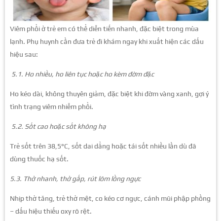
Viêm phổi ở trẻ em có thể diễn tiến nhanh, đặc biệt trong mùa
lạnh. Phụ huynh cần đưa trẻ đi khám ngay khi xuất hiện các dấu
hiệu sau:
5.1. Ho nhiều, ho liên tục hoặc ho kèm đờm đặc
Ho kéo dài, không thuyên giảm, đặc biệt khi đờm vàng xanh, gợi ý
tình trạng viêm nhiễm phổi.
5.2. Sốt cao hoặc sốt không hạ
Trẻ sốt trên 38,5°C, sốt dai dẳng hoặc tái sốt nhiều lần dù đã
dùng thuốc hạ sốt.
5.3. Thở nhanh, thở gấp, rút lõm lồng ngực
Nhịp thở tăng, trẻ thở mệt, co kéo cơ ngực, cánh mũi phập phồng
– dấu hiệu thiếu oxy rõ rệt.