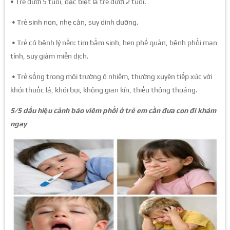
• Trẻ dưới 5 tuổi, đặc biệt là trẻ dưới 2 tuổi.
• Trẻ sinh non, nhẹ cân, suy dinh dưỡng.
• Trẻ có bệnh lý nền: tim bẩm sinh, hen phế quản, bệnh phổi mạn
tính, suy giảm miễn dịch.
• Trẻ sống trong môi trường ô nhiễm, thường xuyên tiếp xúc với
khói thuốc lá, khói bụi, không gian kín, thiếu thông thoáng.
5/5 dấu hiệu cảnh báo viêm phổi ở trẻ em cần đưa con đi khám
ngay