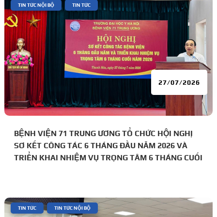
|
,
TIN TỨC NỘI BỘ
TIN TỨC
27/07/2026
BỆNH VIỆN 71 TRUNG ƯƠNG TỔ CHỨC HỘI NGHỊ
SƠ KẾT CÔNG TÁC 6 THÁNG ĐẦU NĂM 2026 VÀ
TRIỂN KHAI NHIỆM VỤ TRỌNG TÂM 6 THÁNG CUỐI
NĂM
|
,
TIN TỨC
TIN TỨC NỘI BỘ