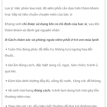
Lưu ý: Việc phân loại mức độ viêm phổi cần dựa trên thăm khám
trực tiếp và tiêu chuẩn chuyên môn của bác sĩ
Kháng sinh
chỉ được sử dụng khi có chỉ định của bác sĩ
, sau khi
thăm khám và đánh giá nguyên nhân
8/Cách chăm sóc và phòng ngừa viêm phổi ở trẻ em mùa lạnh
• Tuân thủ đúng phác đồ điều trị, không tự ý ngưng hay đổi
thuốc.
• Giữ ấm đúng cách, đặc biệt vùng cổ, ngực, bàn chân; tránh ủ
quá kín.
• Đảm bảo dinh dưỡng đầy đủ, uống đủ nước, tăng sức đề kháng.
• Vệ sinh mũi họng
đúng cách
, tránh lạm dụng hút mũi gây tổn
thương niêm mạc
• Theo dõi sát các dấu hiệu bất thường để đưa trẻ đi khám kịp