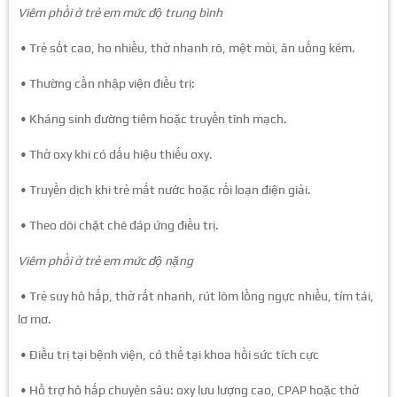
Viêm phổi ở trẻ em mức độ trung bình
• Trẻ sốt cao, ho nhiều, thở nhanh rõ, mệt mỏi, ăn uống kém.
• Thường cần nhập viện điều trị:
• Kháng sinh đường tiêm hoặc truyền tĩnh mạch.
• Thở oxy khi có dấu hiệu thiếu oxy.
• Truyền dịch khi trẻ mất nước hoặc rối loạn điện giải.
• Theo dõi chặt chẽ đáp ứng điều trị.
Viêm phổi ở trẻ em mức độ nặng
• Trẻ suy hô hấp, thở rất nhanh, rút lõm lồng ngực nhiều, tím tái,
lơ mơ.
• Điều trị tại bệnh viện, có thể tại khoa hồi sức tích cực
• Hỗ trợ hô hấp chuyên sâu: oxy lưu lượng cao, CPAP hoặc thở