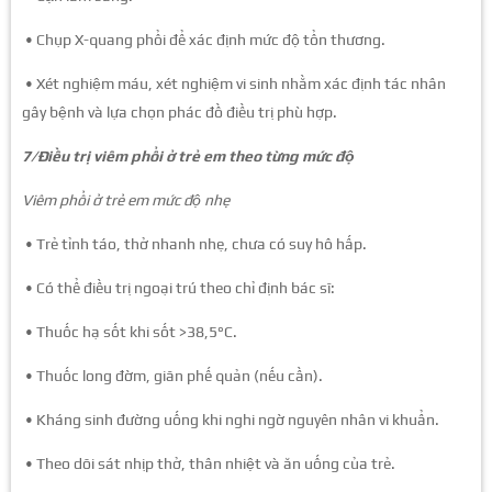
• Chụp X-quang phổi để xác định mức độ tổn thương.
• Xét nghiệm máu, xét nghiệm vi sinh nhằm xác định tác nhân
gây bệnh và lựa chọn phác đồ điều trị phù hợp.
7/Điều trị viêm phổi ở trẻ em theo từng mức độ
Viêm phổi ở trẻ em mức độ nhẹ
• Trẻ tỉnh táo, thở nhanh nhẹ, chưa có suy hô hấp.
• Có thể điều trị ngoại trú theo chỉ định bác sĩ:
• Thuốc hạ sốt khi sốt >38,5°C.
• Thuốc long đờm, giãn phế quản (nếu cần).
• Kháng sinh đường uống khi nghi ngờ nguyên nhân vi khuẩn.
• Theo dõi sát nhịp thở, thân nhiệt và ăn uống của trẻ.