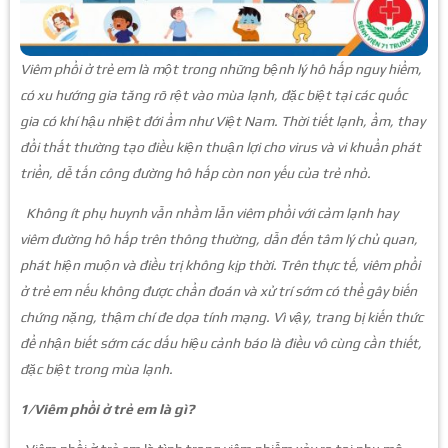
Viêm phổi ở trẻ em là một trong những bệnh lý hô hấp nguy hiểm,
có xu hướng gia tăng rõ rệt vào mùa lạnh, đặc biệt tại các quốc
gia có khí hậu nhiệt đới ẩm như Việt Nam. Thời tiết lạnh, ẩm, thay
đổi thất thường tạo điều kiện thuận lợi cho virus và vi khuẩn phát
triển, dễ tấn công đường hô hấp còn non yếu của trẻ nhỏ.
Không ít phụ huynh vẫn nhầm lẫn viêm phổi với cảm lạnh hay
viêm đường hô hấp trên thông thường, dẫn đến tâm lý chủ quan,
phát hiện muộn và điều trị không kịp thời. Trên thực tế, viêm phổi
ở trẻ em nếu không được chẩn đoán và xử trí sớm có thể gây biến
chứng nặng, thậm chí đe dọa tính mạng. Vì vậy, trang bị kiến thức
để nhận biết sớm các dấu hiệu cảnh báo là điều vô cùng cần thiết,
đặc biệt trong mùa lạnh.
1/Viêm phổi ở trẻ em là gì?