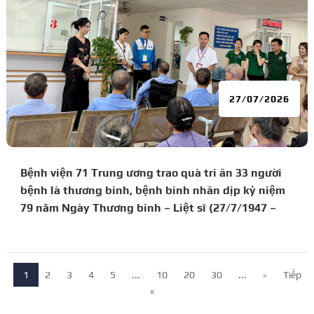
27/07/2026
Bệnh viện 71 Trung ương trao quà tri ân 33 người
bệnh là thương binh, bệnh binh nhân dịp kỷ niệm
79 năm Ngày Thương binh – Liệt sĩ (27/7/1947 –
27/7/2026)
1
2
3
4
5
...
10
20
30
...
»
Tiếp
»