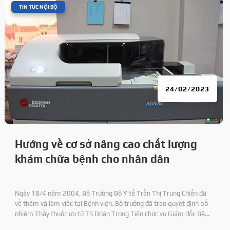
|
TIN TỨC NỘI BỘ
24/02/2023
Hướng về cơ sở nâng cao chất lượng
khám chữa bệnh cho nhân dân
Ngày 18/4 năm 2004, Bộ Trưởng Bộ Y tế Trần Thị Trung Chiến đã
về thăm và làm việc tại Bệnh viện. Bộ trưởng đã trao quyết định bổ
nhiệm Thầy thuốc ưu tú TS Doãn Trọng Tiên chức vụ Giám đốc Bệnh
viện 71 và DS CKI Nguyên Duy Định chức vụ Phó Giám đốc Bệnh viện.