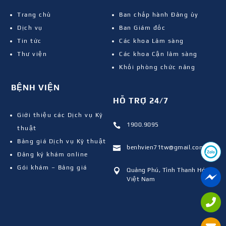
Trang chủ
Ban chấp hành Đảng ủy
Dịch vụ
Ban Giám đốc
Tin tức
Các khoa Lâm sàng
Thư viện
Các khoa Cận lâm sàng
Khối phòng chức năng
BỆNH VIỆN
HỖ TRỢ 24/7
Giới thiệu các Dịch vụ Kỹ
1900.9095

thuật
Bảng giá Dịch vụ Kỹ thuật
benhvien71tw@gmail.com

Đăng ký khám online
Gói khám – Bảng giá
Quảng Phú, Tỉnh Thanh Hóa,

Việt Nam