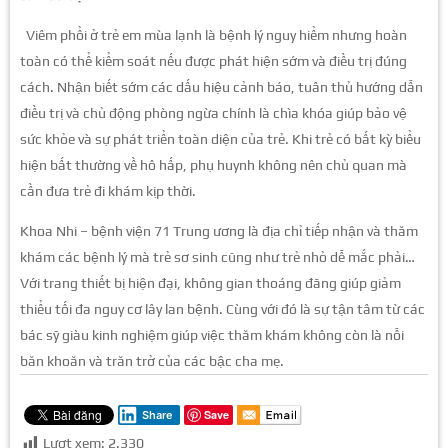
Viêm phổi ở trẻ em mùa lạnh là bệnh lý nguy hiểm nhưng hoàn
toàn có thể kiểm soát nếu được phát hiện sớm và điều trị đúng
cách. Nhận biết sớm các dấu hiệu cảnh báo, tuân thủ hướng dẫn
điều trị và chủ động phòng ngừa chính là chìa khóa giúp bảo vệ
sức khỏe và sự phát triển toàn diện của trẻ. Khi trẻ có bất kỳ biểu
hiện bất thường về hô hấp, phụ huynh không nên chủ quan mà
cần đưa trẻ đi khám kịp thời.
Khoa Nhi – bệnh viện 71 Trung ương là địa chỉ tiếp nhận và thăm
khám các bệnh lý mà trẻ sơ sinh cũng như trẻ nhỏ dễ mắc phải…
Với trang thiết bị hiện đại, không gian thoáng đãng giúp giảm
thiểu tối đa nguy cơ lây lan bệnh. Cùng với đó là sự tận tâm từ các
bác sỹ giàu kinh nghiệm giúp việc thăm khám không còn là nỗi
băn khoăn và trăn trở của các bậc cha mẹ.
Save
Share
Lượt xem:
2.330