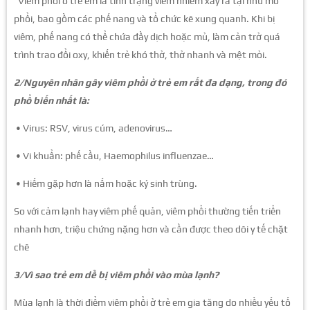
Viêm phổi ở trẻ em là tình trạng viêm nhiễm xảy ra tại nhu mô
phổi, bao gồm các phế nang và tổ chức kẽ xung quanh. Khi bị
viêm, phế nang có thể chứa đầy dịch hoặc mủ, làm cản trở quá
trình trao đổi oxy, khiến trẻ khó thở, thở nhanh và mệt mỏi.
2/Nguyên nhân gây viêm phổi ở trẻ em rất đa dạng, trong đó
phổ biến nhất là:
• Virus: RSV, virus cúm, adenovirus…
• Vi khuẩn: phế cầu, Haemophilus influenzae…
• Hiếm gặp hơn là nấm hoặc ký sinh trùng.
So với cảm lạnh hay viêm phế quản, viêm phổi thường tiến triển
nhanh hơn, triệu chứng nặng hơn và cần được theo dõi y tế chặt
chẽ
3/Vì sao trẻ em dễ bị viêm phổi vào mùa lạnh?
Mùa lạnh là thời điểm viêm phổi ở trẻ em gia tăng do nhiều yếu tố