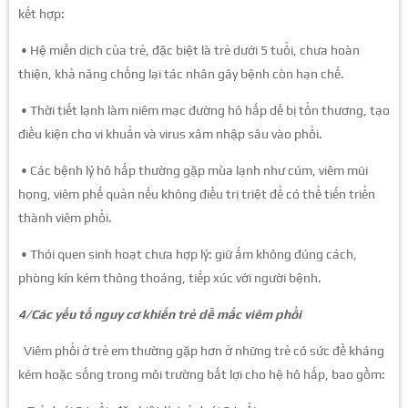
kết hợp:
• Hệ miễn dịch của trẻ, đặc biệt là trẻ dưới 5 tuổi, chưa hoàn
thiện, khả năng chống lại tác nhân gây bệnh còn hạn chế.
• Thời tiết lạnh làm niêm mạc đường hô hấp dễ bị tổn thương, tạo
điều kiện cho vi khuẩn và virus xâm nhập sâu vào phổi.
• Các bệnh lý hô hấp thường gặp mùa lạnh như cúm, viêm mũi
họng, viêm phế quản nếu không điều trị triệt để có thể tiến triển
thành viêm phổi.
• Thói quen sinh hoạt chưa hợp lý: giữ ấm không đúng cách,
phòng kín kém thông thoáng, tiếp xúc với người bệnh.
4/Các yếu tố nguy cơ khiến trẻ dễ mắc viêm phổi
Viêm phổi ở trẻ em thường gặp hơn ở những trẻ có sức đề kháng
kém hoặc sống trong môi trường bất lợi cho hệ hô hấp, bao gồm: