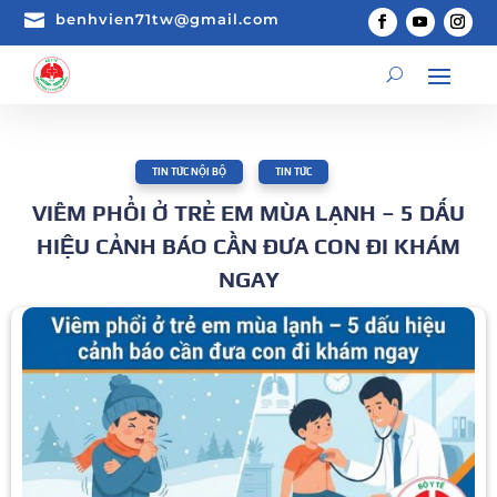

benhvien71tw@gmail.com
TIN TỨC NỘI BỘ
,
TIN TỨC
VIÊM PHỔI Ở TRẺ EM MÙA LẠNH – 5 DẤU
HIỆU CẢNH BÁO CẦN ĐƯA CON ĐI KHÁM
NGAY