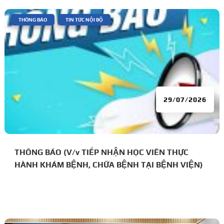
|
,
THÔNG BÁO
TIN TỨC NỘI BỘ
29/07/2026
THÔNG BÁO (V/v TIẾP NHẬN HỌC VIÊN THỰC
HÀNH KHÁM BỆNH, CHỮA BỆNH TẠI BỆNH VIỆN)