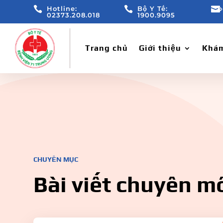

Hotline:

Bộ Y Tế:

b
02373.208.018
1900.9095
Trang chủ
Giới thiệu
Khám
CHUYÊN MỤC
Bài viết chuyên m