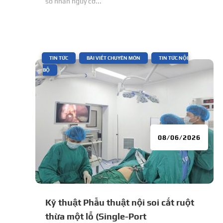
số nhân nguy cơ...
|
,
,
TIN TỨC
BÀI VIẾT CHUYÊN MÔN
TIN TỨC NỘI
BỘ
08/06/2026
Kỹ thuật Phẫu thuật nội soi cắt ruột
thừa một lỗ (Single-Port