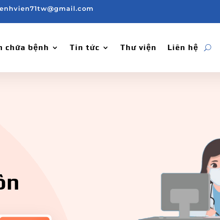
enhvien71tw@gmail.com
 chữa bệnh
Tin tức
Thư viện
Liên hệ
ôn