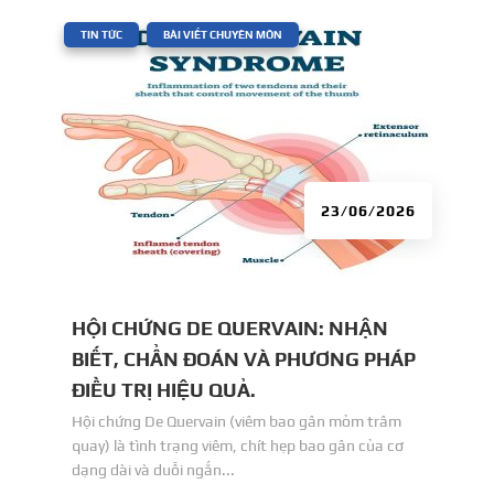
|
,
TIN TỨC
BÀI VIẾT CHUYÊN MÔN
23/06/2026
HỘI CHỨNG DE QUERVAIN: NHẬN
BIẾT, CHẨN ĐOÁN VÀ PHƯƠNG PHÁP
ĐIỀU TRỊ HIỆU QUẢ.
Hội chứng De Quervain (viêm bao gân mỏm trâm
quay) là tình trạng viêm, chít hẹp bao gân của cơ
dạng dài và duỗi ngắn...