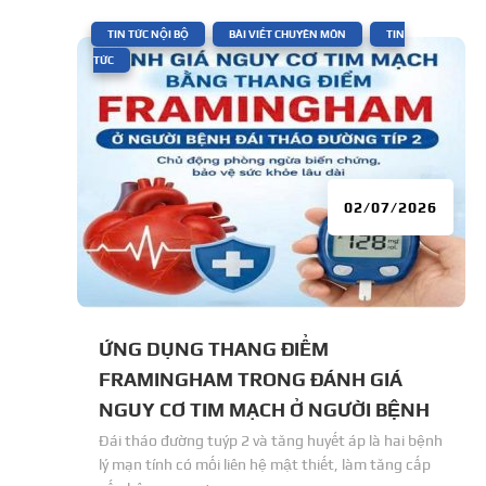
|
,
,
TIN TỨC NỘI BỘ
BÀI VIẾT CHUYÊN MÔN
TIN
TỨC
02/07/2026
ỨNG DỤNG THANG ĐIỂM
FRAMINGHAM TRONG ĐÁNH GIÁ
NGUY CƠ TIM MẠCH Ở NGƯỜI BỆNH
ĐÁI THÁO ĐƯỜNG TUÝP 2 TẠI BỆNH
Đái tháo đường tuýp 2 và tăng huyết áp là hai bệnh
lý mạn tính có mối liên hệ mật thiết, làm tăng cấp
VIỆN 71 TRUNG ƯƠNG.