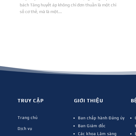
bách Tăng huyết áp không chỉ đơn thuần là một chỉ
số cơ thể, mà là một...
TRUY CẬP
GIỚI THIỆU
B
Trang chủ
Ban chấp hành Đảng ủy
Ban Giám đốc
Dịch vụ
Các khoa Lâm sàng