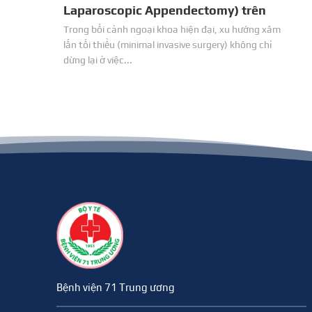
Laparoscopic Appendectomy) trên
bệnh nhân có tiền sử mổ lấy thai
Trong bối cảnh ngoại khoa hiện đại, xu hướng xâm
lấn tối thiểu (minimal invasive surgery) không chỉ
dừng lại ở việc...
Bệnh viện 71 Trung ương