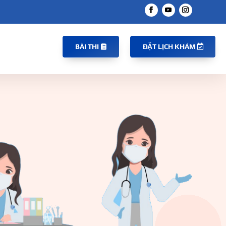
BÀI THI
ĐẶT LỊCH KHÁM