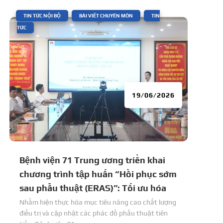
|
,
,
TIN TỨC NỘI BỘ
BÀI VIẾT CHUYÊN MÔN
TIN
TỨC
19/06/2026
Bệnh viện 71 Trung ương triển khai
chương trình tập huấn “Hồi phục sớm
sau phẫu thuật (ERAS)”: Tối ưu hóa
phác đồ đa mô thức cho người bệnh.
Nhằm hiện thực hóa mục tiêu nâng cao chất lượng
điều trị và cập nhật các phác đồ phẫu thuật tiên