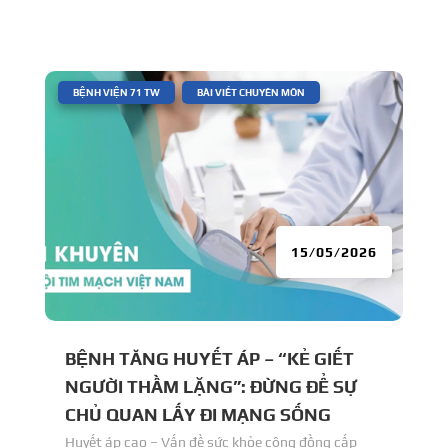
|
,
BỆNH VIỆN 71 TW
BÀI VIẾT CHUYÊN MÔN
15/05/2026
BỆNH TĂNG HUYẾT ÁP – “KẺ GIẾT
NGƯỜI THẦM LẶNG”: ĐỪNG ĐỂ SỰ
CHỦ QUAN LẤY ĐI MẠNG SỐNG
Huyết áp cao – Vấn đề sức khỏe cộng đồng cấp