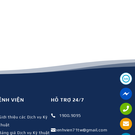
ỆNH VIỆN
HỖ TRỢ 24/7
1900.9095

Giới thiệu các Dịch vụ Kỹ
thuật
benhvien71tw@gmail.com

Bảng giá Dịch vụ Kỹ thuật