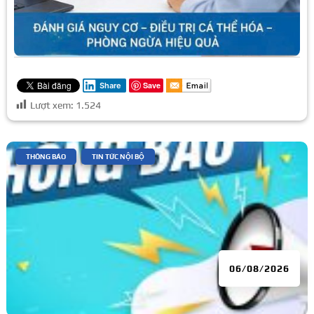
Save
Share
Lượt xem:
1.524
|
,
THÔNG BÁO
TIN TỨC NỘI BỘ
06/08/2026