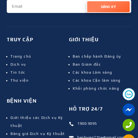
ĐĂNG KÝ
TRUY CẬP
GIỚI THIỆU
Trang chủ
Ban chấp hành Đảng ủy
Dịch vụ
Ban Giám đốc
Tin tức
Các khoa Lâm sàng
Thư viện
Các khoa Cận lâm sàng
Khối phòng chức năng
BỆNH VIỆN
HỖ TRỢ 24/7
Giới thiệu các Dịch vụ Kỹ
1900.9095

thuật
Bảng giá Dịch vụ Kỹ thuật
benhvien71tw@gmail.com
