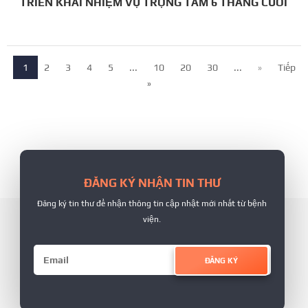
TRIỂN KHAI NHIỆM VỤ TRỌNG TÂM 6 THÁNG CUỐI
NĂM
1
2
3
4
5
...
10
20
30
...
»
Tiếp
»
ĐĂNG KÝ NHẬN TIN THƯ
Đăng ký tin thư để nhận thông tin cập nhật mới nhất từ bệnh
viện.
ĐĂNG KÝ