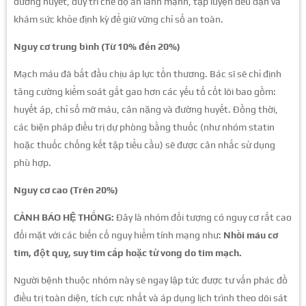
đường huyết, duy trì chế độ ăn lành mạnh, tập luyện đều đặn và
khám sức khỏe định kỳ để giữ vững chỉ số an toàn.
Nguy cơ trung bình (Từ 10% đến 20%)
Mạch máu đã bắt đầu chịu áp lực tổn thương. Bác sĩ sẽ chỉ định
tăng cường kiểm soát gắt gao hơn các yếu tố cốt lõi bao gồm:
huyết áp, chỉ số mỡ máu, cân nặng và đường huyết. Đồng thời,
các biện pháp điều trị dự phòng bằng thuốc (như nhóm statin
hoặc thuốc chống kết tập tiểu cầu) sẽ được cân nhắc sử dụng
phù hợp.
Nguy cơ cao (Trên 20%)
CẢNH BÁO HỆ THỐNG:
Đây là nhóm đối tượng có nguy cơ rất cao
đối mặt với các biến cố nguy hiểm tính mạng như:
Nhồi máu cơ
tim, đột quỵ, suy tim cấp hoặc tử vong do tim mạch.
Người bệnh thuộc nhóm này sẽ ngay lập tức được tư vấn phác đồ
điều trị toàn diện, tích cực nhất và áp dụng lịch trình theo dõi sát