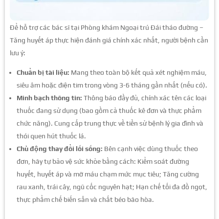
Để hỗ trợ các bác sĩ tại Phòng khám Ngoại trú Đái tháo đường –
Tăng huyết áp thực hiện đánh giá chính xác nhất, người bệnh cần
lưu ý:
Chuẩn bị tài liệu:
Mang theo toàn bộ kết quả xét nghiệm máu,
siêu âm hoặc điện tim trong vòng 3-6 tháng gần nhất (nếu có).
Minh bạch thông tin:
Thông báo đầy đủ, chính xác tên các loại
thuốc đang sử dụng (bao gồm cả thuốc kê đơn và thực phẩm
chức năng). Cung cấp trung thực về tiền sử bệnh lý gia đình và
thói quen hút thuốc lá.
Chủ động thay đổi lối sống:
Bên cạnh việc dùng thuốc theo
đơn, hãy tự bảo vệ sức khỏe bằng cách: Kiểm soát đường
huyết, huyết áp và mỡ máu chạm mức mục tiêu; Tăng cường
rau xanh, trái cây, ngũ cốc nguyên hạt; Hạn chế tối đa đồ ngọt,
thực phẩm chế biến sẵn và chất béo bão hòa.