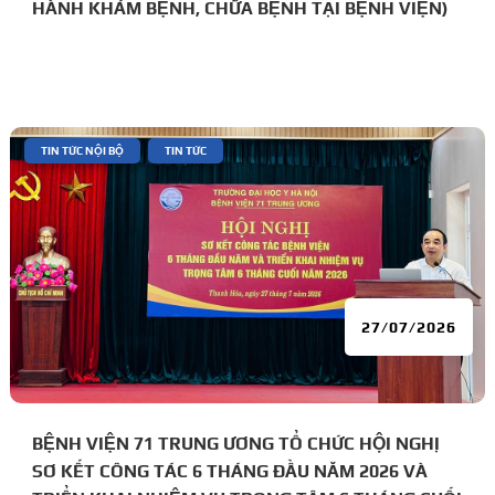
HÀNH KHÁM BỆNH, CHỮA BỆNH TẠI BỆNH VIỆN)
|
,
TIN TỨC NỘI BỘ
TIN TỨC
27/07/2026
BỆNH VIỆN 71 TRUNG ƯƠNG TỔ CHỨC HỘI NGHỊ
SƠ KẾT CÔNG TÁC 6 THÁNG ĐẦU NĂM 2026 VÀ