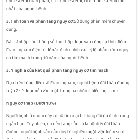
Cholesterol toàn phần, LDL-Cholesterol, HDL-Cholesterol) mới
nhất của người bệnh.
3.Tính toán và phân tầng nguy cơ:
Sử dụng phần mềm chuyên
dụng.
Bác sĩ nhập các thông số thu thập được vào công cụ tính điểm
Framingham điện tử để xác định chính xác tỷ lệ phần trăm nguy
cơ tim mạch trong 10 năm của người bệnh.
3. Ý nghĩa của kết quả phân tầng nguy cơ tim mạch
Dựa trên tổng điểm số Framingham, người bệnh đái tháo đường
tuýp 2 sẽ được xếp vào một trong ba nhóm chiến lược sau:
Nguy cơ thấp (Dưới 10%)
Người bệnh ở nhóm này có hệ tim mạch tương đối ổn định trong
ngắn hạn. Tuy nhiên, do nền tảng sẵn có là bệnh lý đái tháo
đường, người bệnh vẫn cần duy trì nghiêm ngặt việc kiểm soát