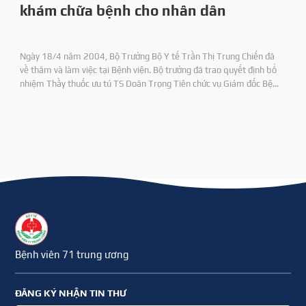
khám chữa bệnh cho nhân dân
Ngày 18/4 năm 2004, Bộ Trưởng Bộ Y tế Trần Thị Trung Chiến đã
về thăm và làm việc tại Bệnh viện. Bộ trưởng đã trao quyết định bổ
nhiệm Thầy thuốc ưu tú TS Doãn Trọng Tiên chức vụ Giám đốc Bệnh
viện 71 và DS CKI Nguyên Duy Định chức vụ Phó Giám đốc Bệnh viện.
Bệnh viên 71 trung ương
ĐĂNG KÝ NHẬN TIN THƯ