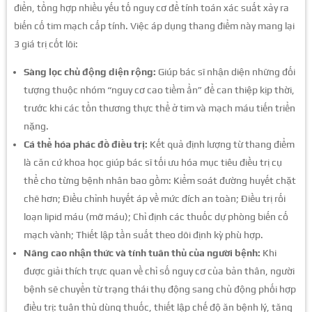
điển, tổng hợp nhiều yếu tố nguy cơ để tính toán xác suất xảy ra
biến cố tim mạch cấp tính. Việc áp dụng thang điểm này mang lại
3 giá trị cốt lõi:
Sàng lọc chủ động diện rộng:
Giúp bác sĩ nhận diện những đối
tượng thuộc nhóm “nguy cơ cao tiềm ẩn” để can thiệp kịp thời,
trước khi các tổn thương thực thể ở tim và mạch máu tiến triển
nặng.
Cá thể hóa phác đồ điều trị:
Kết quả định lượng từ thang điểm
là căn cứ khoa học giúp bác sĩ tối ưu hóa mục tiêu điều trị cụ
thể cho từng bệnh nhân bao gồm: Kiểm soát đường huyết chặt
chẽ hơn; Điều chỉnh huyết áp về mức đích an toàn; Điều trị rối
loạn lipid máu (mỡ máu); Chỉ định các thuốc dự phòng biến cố
mạch vành; Thiết lập tần suất theo dõi định kỳ phù hợp.
Nâng cao nhận thức và tính tuân thủ của người bệnh:
Khi
được giải thích trực quan về chỉ số nguy cơ của bản thân, người
bệnh sẽ chuyển từ trạng thái thụ động sang chủ động phối hợp
điều trị: tuân thủ dùng thuốc, thiết lập chế độ ăn bệnh lý, tăng