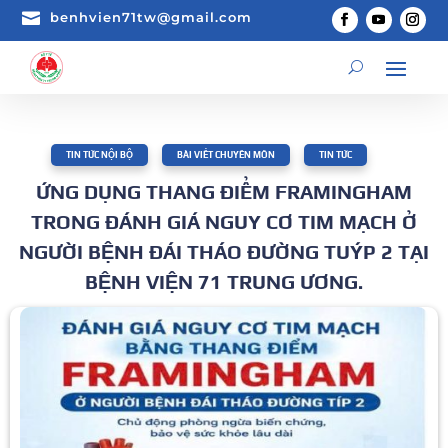

benhvien71tw@gmail.com
TIN TỨC NỘI BỘ
,
BÀI VIẾT CHUYÊN MÔN
,
TIN TỨC
ỨNG DỤNG THANG ĐIỂM FRAMINGHAM
TRONG ĐÁNH GIÁ NGUY CƠ TIM MẠCH Ở
NGƯỜI BỆNH ĐÁI THÁO ĐƯỜNG TUÝP 2 TẠI
BỆNH VIỆN 71 TRUNG ƯƠNG.