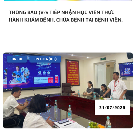
THÔNG BÁO (V/v TIẾP NHẬN HỌC VIÊN THỰC
HÀNH KHÁM BỆNH, CHỮA BỆNH TẠI BỆNH VIỆN.
|
,
TIN TỨC
TIN TỨC NỘI BỘ
31/07/2026