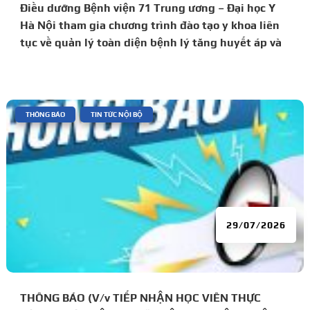
Điều dưỡng Bệnh viện 71 Trung ương – Đại học Y
Hà Nội tham gia chương trình đào tạo y khoa liên
tục về quản lý toàn diện bệnh lý tăng huyết áp và
đái tháo đường
|
,
THÔNG BÁO
TIN TỨC NỘI BỘ
29/07/2026
THÔNG BÁO (V/v TIẾP NHẬN HỌC VIÊN THỰC