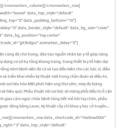
ge][/cmsmasters_column][/cmsmasters_row]
width=”boxed” data_top_style=”default”
dding_top=”0″ data_padding_bottom=”10″]
lay=”0″ data_border_style=”default” data_bg_size=”cover”
” data_bg_position=”top center”
code_id=”jj43bdgsz” animation_delay=”0″]
ện cũng đã chú trọng, đào tạo nguồn nhân lực y tế giúp nâng
dựng cơ sở hạ tầng khang trang, trang thiết bị y tế hiện đại
ng năm bệnh viện đã cử và tạo điều kiện cho các bác sĩ, điều
 và triển khai nhiều kỹ thuật mới trong chẩn đoán và điều trị.
 nội soi tiêu hóa MBI phát hiện ung thư sớm, máy đo loãng
à hiệu quả: Phẫu thuật nội soi bóc vỏ màng phổi điều trị ổ cặn
inh giao cảm ngực chữa bệnh tăng tiết mồ hôi tay chân, phẫu
i ngược dòng bằng Laser, kỹ thuật cấy chỉ khoa y học cổ truyền…
_row][cmsmasters_row data_shortcode_id=”r0a0nw000r”
_right=”3″ data_top_style=”default”