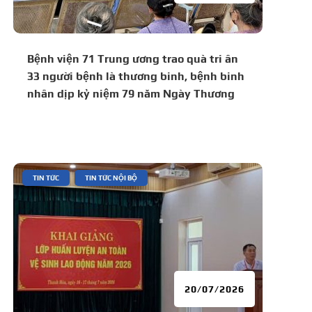
Bệnh viện 71 Trung ương trao quà tri ân
33 người bệnh là thương binh, bệnh binh
nhân dịp kỷ niệm 79 năm Ngày Thương
binh – Liệt sĩ (27/7/1947 – 27/7/2026)
|
,
TIN TỨC
TIN TỨC NỘI BỘ
20/07/2026