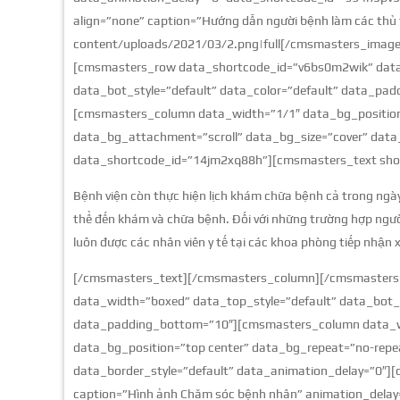
align=”none” caption=”Hướng dẫn người bệnh làm các thủ
content/uploads/2021/03/2.png|full[/cmsmasters_ima
[cmsmasters_row data_shortcode_id=”v6bs0m2wik” data
data_bot_style=”default” data_color=”default” data_pa
[cmsmasters_column data_width=”1/1″ data_bg_position
data_bg_attachment=”scroll” data_bg_size=”cover” data_
data_shortcode_id=”14jm2xq88h”][cmsmasters_text shor
Bệnh viện còn thực hiện lịch khám chữa bệnh cả trong ngày
thể đến khám và chữa bệnh. Đối với những trường hợp ngườ
luôn được các nhân viên y tế tại các khoa phòng tiếp nhận x
[/cmsmasters_text][/cmsmasters_column][/cmsmasters
data_width=”boxed” data_top_style=”default” data_bot_s
data_padding_bottom=”10″][cmsmasters_column data_wi
data_bg_position=”top center” data_bg_repeat=”no-repe
data_border_style=”default” data_animation_delay=”0″]
caption=”Hình ảnh Chăm sóc bệnh nhân” animation_delay