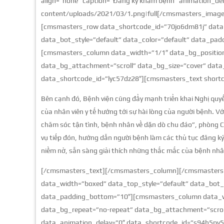
align=”none” caption=”Đăng ký khám bệnh” animation_de
content/uploads/2021/03/1.png|full[/cmsmasters_ima
[cmsmasters_row data_shortcode_id=”70jo6dm81j” data_
data_bot_style=”default” data_color=”default” data_pa
[cmsmasters_column data_width=”1/1″ data_bg_position
data_bg_attachment=”scroll” data_bg_size=”cover” data_
data_shortcode_id=”lyc57dz28″][cmsmasters_text short
Bên cạnh đó, Bệnh viện cũng đẩy mạnh triển khai Nghị quyế
của nhân viên y tế hướng tới sự hài lòng của người bệnh. 
chăm sóc tận tình, bệnh nhân về dặn dò chu đáo”, phòng C
vụ tiếp đón, hướng dẫn người bệnh làm các thủ tục đăng ký 
niềm nở, sẵn sàng giải thích những thắc mắc của bệnh nhâ
[/cmsmasters_text][/cmsmasters_column][/cmsmasters
data_width=”boxed” data_top_style=”default” data_bot_s
data_padding_bottom=”10″][cmsmasters_column data_wi
data_bg_repeat=”no-repeat” data_bg_attachment=”scroll
data_animation_delay=”0″ data_shortcode_id=”s94h5pv