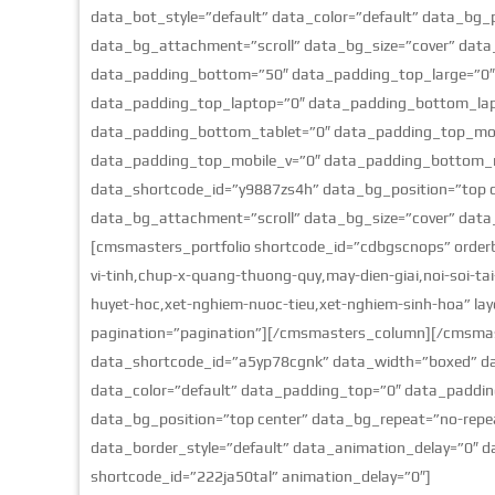
data_bot_style=”default” data_color=”default” data_bg_
data_bg_attachment=”scroll” data_bg_size=”cover” data
data_padding_bottom=”50″ data_padding_top_large=”0″
data_padding_top_laptop=”0″ data_padding_bottom_lap
data_padding_bottom_tablet=”0″ data_padding_top_mo
data_padding_top_mobile_v=”0″ data_padding_bottom_
data_shortcode_id=”y9887zs4h” data_bg_position=”top 
data_bg_attachment=”scroll” data_bg_size=”cover” data_
[cmsmasters_portfolio shortcode_id=”cdbgscnops” orderb
vi-tinh,chup-x-quang-thuong-quy,may-dien-giai,noi-soi-tai
huyet-hoc,xet-nghiem-nuoc-tieu,xet-nghiem-sinh-hoa” layo
pagination=”pagination”][/cmsmasters_column][/cmsm
data_shortcode_id=”a5yp78cgnk” data_width=”boxed” dat
data_color=”default” data_padding_top=”0″ data_padd
data_bg_position=”top center” data_bg_repeat=”no-repe
data_border_style=”default” data_animation_delay=”0″ 
shortcode_id=”222ja50tal” animation_delay=”0″]