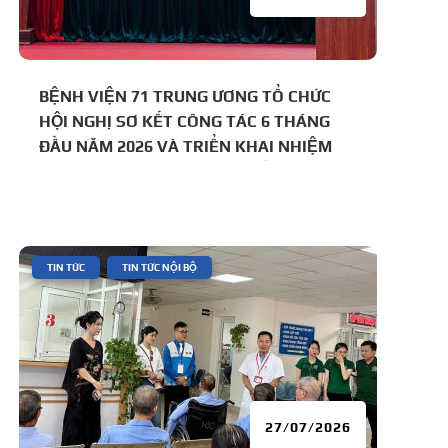
BỆNH VIỆN 71 TRUNG ƯƠNG TỔ CHỨC
HỘI NGHỊ SƠ KẾT CÔNG TÁC 6 THÁNG
ĐẦU NĂM 2026 VÀ TRIỂN KHAI NHIỆM
VỤ TRỌNG TÂM 6 THÁNG CUỐI NĂM
|
,
TIN TỨC
TIN TỨC NỘI BỘ
27/07/2026