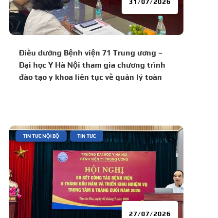
31/07/2026
Điều dưỡng Bệnh viện 71 Trung ương –
Đại học Y Hà Nội tham gia chương trình
đào tạo y khoa liên tục về quản lý toàn
diện bệnh lý tăng huyết áp và đái tháo
đường
|
,
TIN TỨC NỘI BỘ
TIN TỨC
27/07/2026