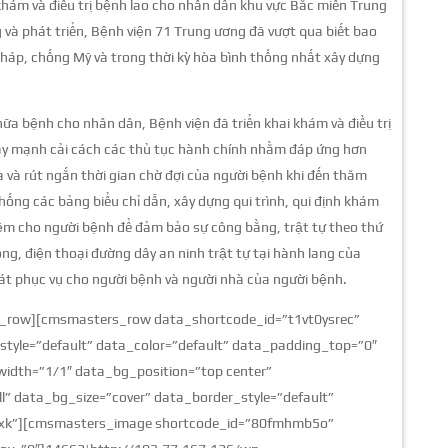
hám và điều trị bệnh lao cho nhân dân khu vực Bắc miền Trung
 và phát triển, Bệnh viện 71 Trung ương đã vượt qua biết bao
háp, chống Mỹ và trong thời kỳ hòa bình thống nhất xây dựng
 bệnh cho nhân dân, Bệnh viện đã triển khai khám và điều trị
đẩy mạnh cải cách các thủ tục hành chính nhằm đáp ứng hơn
à và rút ngắn thời gian chờ đợi của người bệnh khi đến thăm
 thống các bảng biểu chỉ dẫn, xây dựng qui trình, qui định khám
iệm cho người bệnh để đảm bảo sự công bằng, trật tự theo thứ
óng, điện thoại đường dây an ninh trật tự tại hành lang của
át phục vụ cho người bệnh và người nhà của người bệnh.
_row][cmsmasters_row data_shortcode_id=”t1vt0ysrec”
tyle=”default” data_color=”default” data_padding_top=”0″
dth=”1/1″ data_bg_position=”top center”
” data_bg_size=”cover” data_border_style=”default”
gxk”][cmsmasters_image shortcode_id=”80fmhmb5o”