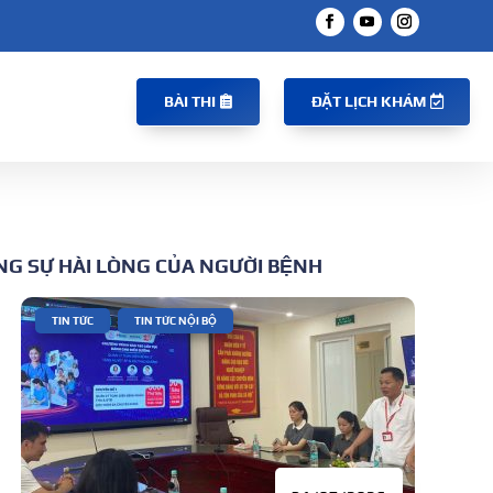
BÀI THI
ĐẶT LỊCH KHÁM
NG SỰ HÀI LÒNG CỦA NGƯỜI BỆNH
|
,
TIN TỨC
TIN TỨC NỘI BỘ