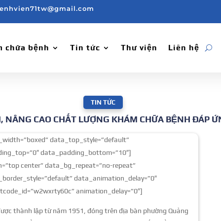
enhvien71tw@gmail.com
 chữa bệnh
Tin tức
Thư viện
Liên hệ
TIN TỨC
, NÂNG CAO CHẤT LƯỢNG KHÁM CHỮA BỆNH ĐÁP Ứ
width=”boxed” data_top_style=”default”
dding_top=”0″ data_padding_bottom=”10″]
=”top center” data_bg_repeat=”no-repeat”
border_style=”default” data_animation_delay=”0″
tcode_id=”w2wxrty60c” animation_delay=”0″]
 được thành lập từ năm 1951, đóng trên địa bàn phường Quảng