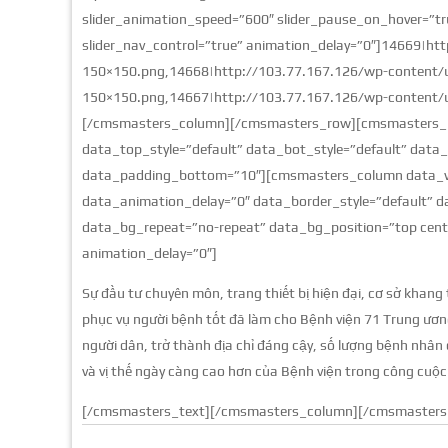
slider_animation_speed=”600″ slider_pause_on_hover=”tru
slider_nav_control=”true” animation_delay=”0″]14669|h
150×150.png,14668|http://103.77.167.126/wp-content/
150×150.png,14667|http://103.77.167.126/wp-content/
[/cmsmasters_column][/cmsmasters_row][cmsmasters_r
data_top_style=”default” data_bot_style=”default” data
data_padding_bottom=”10″][cmsmasters_column data_wi
data_animation_delay=”0″ data_border_style=”default” d
data_bg_repeat=”no-repeat” data_bg_position=”top cen
animation_delay=”0″]
Sự đầu tư chuyên môn, trang thiết bị hiện đại, cơ sở khang
phục vụ người bệnh tốt đã làm cho Bệnh viện 71 Trung ương
người dân, trở thành địa chỉ đáng cậy, số lượng bệnh nhân 
và vị thế ngày càng cao hơn của Bệnh viện trong công cuộ
[/cmsmasters_text][/cmsmasters_column][/cmsmasters