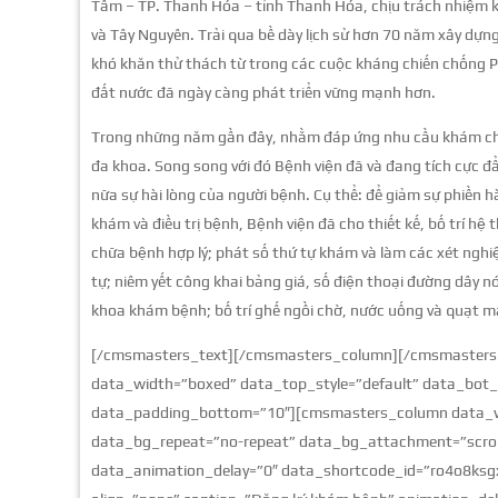
Tâm – TP. Thanh Hóa – tỉnh Thanh Hóa, chịu trách nhiệm k
và Tây Nguyên. Trải qua bề dày lịch sử hơn 70 năm xây dựng
khó khăn thử thách từ trong các cuộc kháng chiến chống P
đất nước đã ngày càng phát triển vững mạnh hơn.
Trong những năm gần đây, nhằm đáp ứng nhu cầu khám chữa
đa khoa. Song song với đó Bệnh viện đã và đang tích cực 
nữa sự hài lòng của người bệnh. Cụ thể: để giảm sự phiền h
khám và điều trị bệnh, Bệnh viện đã cho thiết kế, bố trí hệ
chữa bệnh hợp lý; phát số thứ tự khám và làm các xét ngh
tự; niêm yết công khai bảng giá, số điện thoại đường dây n
khoa khám bệnh; bố trí ghế ngồi chờ, nước uống và quạt m
[/cmsmasters_text][/cmsmasters_column][/cmsmasters
data_width=”boxed” data_top_style=”default” data_bot_s
data_padding_bottom=”10″][cmsmasters_column data_wi
data_bg_repeat=”no-repeat” data_bg_attachment=”scroll
data_animation_delay=”0″ data_shortcode_id=”ro4o8ks