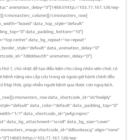
 tục” animation_delay=”0″]14663|http://103.77.167.126/wp-
ge][/cmsmasters_column][/cmsmasters_row]
_width=”boxed” data_top_style=”default”
dding_top=”0″ data_padding_bottom=”10″]
=”top center” data_bg_repeat=”no-repeat”
border_style=”default” data_animation_delay=”0″
tcode_id=”7d8ddwu5fr” animation_delay=”0″]
 thứ 7, chủ nhật để tạo điều kiện cho công nhân viên chức có
i bệnh nặng vào cấp cứu trong và ngoài giờ hành chính đều
ử lí kịp thời, giúp nhiều người bệnh qua được cơn nguy kịch.
_row][cmsmasters_row data_shortcode_id=”xb1bwljdy”
tyle=”default” data_color=”default” data_padding_top=”0″
dth=”1/1″ data_shortcode_id=”pvfgcmjzns”
at” data_bg_attachment=”scroll” data_bg_size=”cover”
[cmsmasters_image shortcode_id=”ddbsnkxocg” align=”none”
=”0″]14665|http://103.77.167.126/wp-