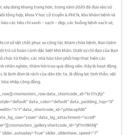
ợc xây dựng khang trang hơn, trong năm 2020 đã đưa vào sử
 Nội tổng hợp, khoa Y học cổ truyền & PHCN, khu khám bệnh và
bảo các tiêu chí xanh – sạch – đẹp, các buồng bệnh sạch sẽ,
 bị cơ sở vật chất phục vụ công tác khám chữa bệnh, Ban Giám
ội trú có hoàn cảnh đặc biệt khó khăn. Dưới sự chỉ đạo của Ban
tổ chức từ thiện, các nhà hảo tâm phối hợp thực hiện các
nh nhân nghèo, thăm hỏi trao quà động viên. Đây là hoạt động
, lá lành đùm lá rách của dân tộc ta, là động lực tinh thần, vật
ục hòa nhập cộng đồng.
row][cmsmasters_row data_shortcode_id=”ln1l1cjfp”
tyle=”default” data_color=”default” data_padding_top=”0″
dth=”1/1″ data_shortcode_id=”y20vcopfd6″
ata_bg_size=”cover” data_bg_attachment=”scroll”
r”][cmsmasters_gallery shortcode_id=”yf1m9ktblj”
de” slider_autoplay=”true” slider_slideshow_speed=”7″