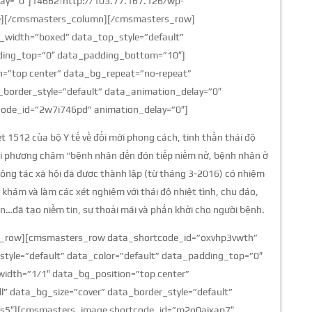
lay=”0″]14662|http://103.77.167.126/wp-
ge][/cmsmasters_column][/cmsmasters_row]
width=”boxed” data_top_style=”default”
dding_top=”0″ data_padding_bottom=”10″]
=”top center” data_bg_repeat=”no-repeat”
border_style=”default” data_animation_delay=”0″
code_id=”2w7i746pd” animation_delay=”0″]
t 1512 của bộ Y tế về đổi mới phong cách, tinh thần thái độ
Với phương châm “bệnh nhân đến đón tiếp niềm nở, bệnh nhân ở
ông tác xã hội đã được thành lập (từ tháng 3-2016) có nhiệm
khám và làm các xét nghiệm với thái độ nhiệt tình, chu đáo,
n…đã tạo niềm tin, sự thoải mái và phấn khởi cho người bệnh.
_row][cmsmasters_row data_shortcode_id=”oxvhp3vwth”
tyle=”default” data_color=”default” data_padding_top=”0″
dth=”1/1″ data_bg_position=”top center”
” data_bg_size=”cover” data_border_style=”default”
5s5″][cmsmasters_image shortcode_id=”m2o0ajxap7″