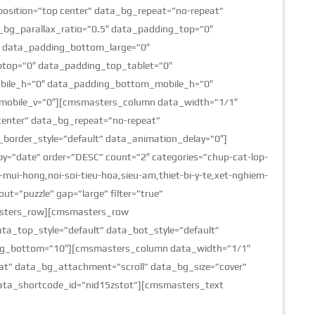
position=”top center” data_bg_repeat=”no-repeat”
_bg_parallax_ratio=”0.5″ data_padding_top=”0″
 data_padding_bottom_large=”0″
top=”0″ data_padding_top_tablet=”0″
bile_h=”0″ data_padding_bottom_mobile_h=”0″
mobile_v=”0″][cmsmasters_column data_width=”1/1″
center” data_bg_repeat=”no-repeat”
border_style=”default” data_animation_delay=”0″]
y=”date” order=”DESC” count=”2″ categories=”chup-cat-lop-
-mui-hong,noi-soi-tieu-hoa,sieu-am,thiet-bi-y-te,xet-nghiem-
ut=”puzzle” gap=”large” filter=”true”
asters_row][cmsmasters_row
a_top_style=”default” data_bot_style=”default”
ing_bottom=”10″][cmsmasters_column data_width=”1/1″
at” data_bg_attachment=”scroll” data_bg_size=”cover”
data_shortcode_id=”nid15zstot”][cmsmasters_text