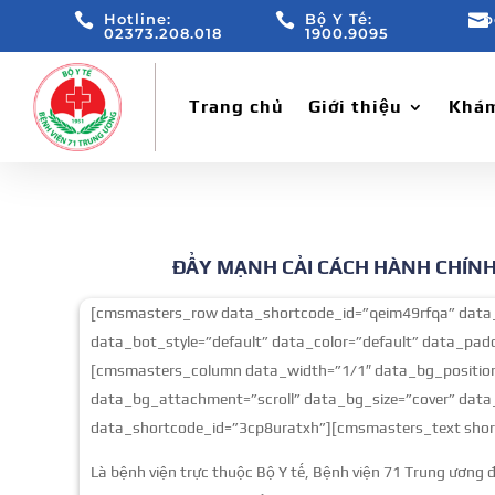

Hotline:

Bộ Y Tế:

b
02373.208.018
1900.9095
Trang chủ
Giới thiệu
Khám
ĐẨY MẠNH CẢI CÁCH HÀNH CHÍNH
[cmsmasters_row data_shortcode_id=”qeim49rfqa” data_
data_bot_style=”default” data_color=”default” data_pa
[cmsmasters_column data_width=”1/1″ data_bg_position
data_bg_attachment=”scroll” data_bg_size=”cover” data_
data_shortcode_id=”3cp8uratxh”][cmsmasters_text shor
Là bệnh viện trực thuộc Bộ Y tế, Bệnh viện 71 Trung ương