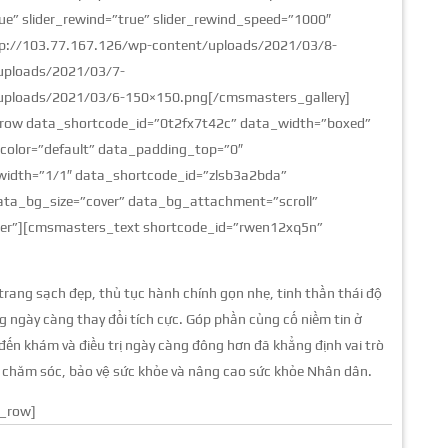
e” slider_rewind=”true” slider_rewind_speed=”1000″
ttp://103.77.167.126/wp-content/uploads/2021/03/8-
uploads/2021/03/7-
uploads/2021/03/6-150×150.png[/cmsmasters_gallery]
ow data_shortcode_id=”0t2fx7t42c” data_width=”boxed”
_color=”default” data_padding_top=”0″
dth=”1/1″ data_shortcode_id=”zlsb3a2bda”
ata_bg_size=”cover” data_bg_attachment=”scroll”
ter”][cmsmasters_text shortcode_id=”rwen12xq5n”
 trang sạch đẹp, thủ tục hành chính gọn nhẹ, tinh thần thái độ
 ngày càng thay đổi tích cực. Góp phần củng cố niềm tin ở
đến khám và điều trị ngày càng đông hơn đã khẳng định vai trò
c chăm sóc, bảo vệ sức khỏe và nâng cao sức khỏe Nhân dân.
_row]