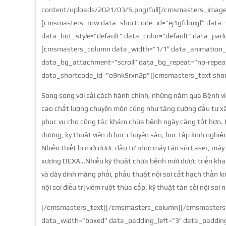
content/uploads/2021/03/5.png|full[/cmsmasters_ima
[cmsmasters_row data_shortcode_id=”ej1gfdmxjf” data_
data_bot_style=”default” data_color=”default” data_pa
[cmsmasters_column data_width=”1/1″ data_animation_de
data_bg_attachment=”scroll” data_bg_repeat=”no-repeat
data_shortcode_id=”o9nk9rxn2p”][cmsmasters_text short
Song song với cải cách hành chính, những năm qua Bệnh vi
cao chất lượng chuyên môn cũng như tăng cường đầu tư xây 
phục vụ cho công tác khám chữa bệnh ngày càng tốt hơn. Hằ
dưỡng, kỹ thuật viên đi học chuyên sâu, học tập kinh nghiệm
Nhiều thiết bị mới được đầu tư như: máy tán sỏi Laser, máy
xương DEXA…Nhiều kỹ thuật chữa bệnh mới được triển khai v
và dày dính màng phổi, phẫu thuật nội soi cắt hạch thần k
nội soi điều trị viêm ruột thừa cấp, kỹ thuật tán sỏi nội so
[/cmsmasters_text][/cmsmasters_column][/cmsmasters
data_width=”boxed” data_padding_left=”3″ data_padding