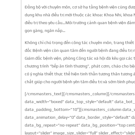
Đồng bộ với chuyên môn, cơ sở hạ tầng bệnh viện cũng đư
dụng khu nhà điều trị mới thuộc các khoa: Khoa Nhi, khoa
điều trị theo yêu cầu…Môi trường cảnh quan bệnh viện đảm 
gọn gàng, ngăn nắp…
Không chỉ chú trọng đến công tác chuyên môn, trang thiết
đốc Bệnh viện còn quan tâm đến người bệnh đang điều trị n
Giám đốc bệnh viện, phòng Công tác xã hội đã kêu gọi các 
chương trình “bếp ăn tình thương”, phát cơm, cháo cho bệ
có ý nghĩa thiết thực thể hiện tinh thần tương thân tương ái
chất giúp cho người bệnh yên tâm điều trị và sớm bình ph
[/cmsmasters_text][/cmsmasters_column][/cmsmasters_
data_width=”boxed” data_top_style=”default” data_bot_s
data_padding_bottom=”10″][cmsmasters_column data_wi
data_animation_delay=”0″ data_border_style=”default” d
data_bg_repeat=”no-repeat” data_bg_position=”top cente
layout=”slider” image_size_slider=”full” slider_effect=”sli