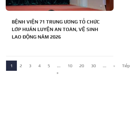
BỆNH VIỆN 71 TRUNG ƯƠNG TỔ CHỨC
LỚP HUẤN LUYỆN AN TOÀN, VỆ SINH
LAO ĐỘNG NĂM 2026
1
2
3
4
5
...
10
20
30
...
»
Tiếp
»