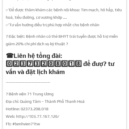
✅Để được thăm khám các bệnh nội khoa: Tim mạch, hô hấp, tiêu
hoá, tiểu đường, cơ xương khớp ….
✅Tư vấn hướng điều trị phù hợp nhất cho bệnh nhân
? Đặc biệt: Bệnh nhân có thẻ BHYT trái tuyến được hỗ trợ miễn
giảm 20% chi phí dịch vụ kỹ thuật ?
☎Liên hệ tổng đài:
0️⃣2️⃣3️⃣7️⃣3️⃣2️⃣0️⃣8️⃣0️⃣1️⃣8️⃣ để đượ? tư
vấn và đặt lịch khám
——————————————
? Bệnh viện 71 Trung Ương
Địa chỉ: Quảng Tâm – Thành Phố Thanh Hoá
Hotline: 02373.208.018
Web: http://103.77.167.126/
Fb: #benhvien71tw