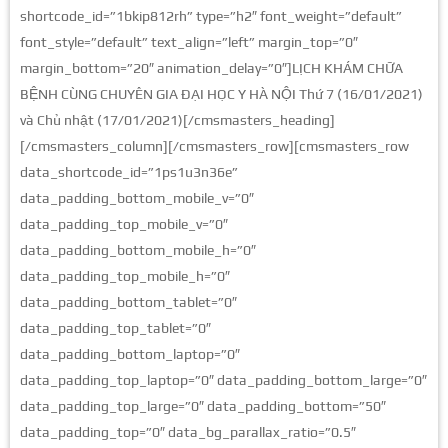
shortcode_id=”1bkip812rh” type=”h2″ font_weight=”default”
font_style=”default” text_align=”left” margin_top=”0″
margin_bottom=”20″ animation_delay=”0″]LỊCH KHÁM CHỮA
BỆNH CÙNG CHUYÊN GIA ĐẠI HỌC Y HÀ NỘI Thứ 7 (16/01/2021)
và Chủ nhật (17/01/2021)[/cmsmasters_heading]
[/cmsmasters_column][/cmsmasters_row][cmsmasters_row
data_shortcode_id=”1ps1u3n36e”
data_padding_bottom_mobile_v=”0″
data_padding_top_mobile_v=”0″
data_padding_bottom_mobile_h=”0″
data_padding_top_mobile_h=”0″
data_padding_bottom_tablet=”0″
data_padding_top_tablet=”0″
data_padding_bottom_laptop=”0″
data_padding_top_laptop=”0″ data_padding_bottom_large=”0″
data_padding_top_large=”0″ data_padding_bottom=”50″
data_padding_top=”0″ data_bg_parallax_ratio=”0.5″