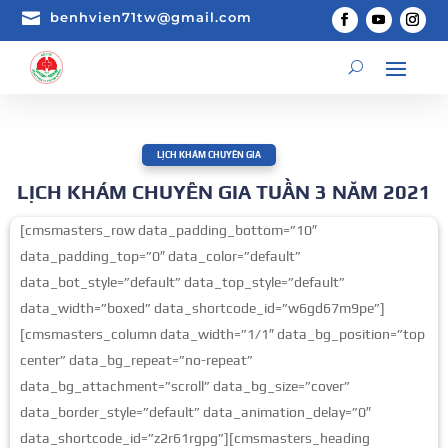

benhvien71tw@gmail.com
LỊCH KHÁM CHUYÊN GIA
LỊCH KHÁM CHUYÊN GIA TUẦN 3 NĂM 2021
[cmsmasters_row data_padding_bottom=”10″
data_padding_top=”0″ data_color=”default”
data_bot_style=”default” data_top_style=”default”
data_width=”boxed” data_shortcode_id=”w6gd67m9pe”]
[cmsmasters_column data_width=”1/1″ data_bg_position=”top
center” data_bg_repeat=”no-repeat”
data_bg_attachment=”scroll” data_bg_size=”cover”
data_border_style=”default” data_animation_delay=”0″
data_shortcode_id=”z2r61rgpg”][cmsmasters_heading