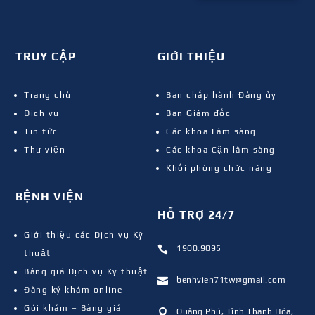
TRUY CẬP
GIỚI THIỆU
Trang chủ
Ban chấp hành Đảng ủy
Dịch vụ
Ban Giám đốc
Tin tức
Các khoa Lâm sàng
Thư viện
Các khoa Cận lâm sàng
Khối phòng chức năng
BỆNH VIỆN
HỖ TRỢ 24/7
Giới thiệu các Dịch vụ Kỹ
1900.9095

thuật
Bảng giá Dịch vụ Kỹ thuật
benhvien71tw@gmail.com

Đăng ký khám online
Gói khám – Bảng giá
Quảng Phú, Tỉnh Thanh Hóa,
