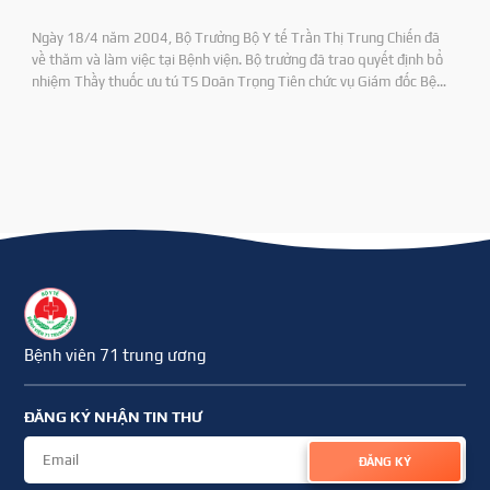
Ngày 18/4 năm 2004, Bộ Trưởng Bộ Y tế Trần Thị Trung Chiến đã
về thăm và làm việc tại Bệnh viện. Bộ trưởng đã trao quyết định bổ
nhiệm Thầy thuốc ưu tú TS Doãn Trọng Tiên chức vụ Giám đốc Bệnh
viện 71 và DS CKI Nguyên Duy Định chức vụ Phó Giám đốc Bệnh viện.
Bệnh viên 71 trung ương
ĐĂNG KÝ NHẬN TIN THƯ
ĐĂNG KÝ