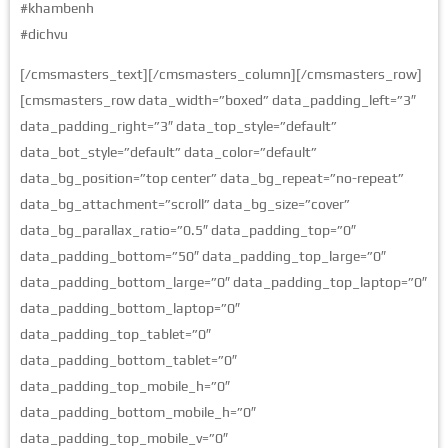
#khambenh
#dichvu
[/cmsmasters_text][/cmsmasters_column][/cmsmasters_row]
[cmsmasters_row data_width=”boxed” data_padding_left=”3″
data_padding_right=”3″ data_top_style=”default”
data_bot_style=”default” data_color=”default”
data_bg_position=”top center” data_bg_repeat=”no-repeat”
data_bg_attachment=”scroll” data_bg_size=”cover”
data_bg_parallax_ratio=”0.5″ data_padding_top=”0″
data_padding_bottom=”50″ data_padding_top_large=”0″
data_padding_bottom_large=”0″ data_padding_top_laptop=”0″
data_padding_bottom_laptop=”0″
data_padding_top_tablet=”0″
data_padding_bottom_tablet=”0″
data_padding_top_mobile_h=”0″
data_padding_bottom_mobile_h=”0″
data_padding_top_mobile_v=”0″