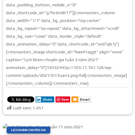
data_padding_bottom_mobile_v=”0″
data_shortcode_id=”g7hcbm8t17″][cmsmasters_column
data_width=”1/1″ data_bg_position=”top center”
data_bg_repeat=”no-repeat” data_bg_attachment=”scroll”
data_bg_size=”cover” data_border_style=”default”
data_animation_delay=”0″ data_shortcode_id=”vnd7qls1j”]
[cmsmasters_image shortcode_id=”hwe41aggt” align=”none”
caption=”Lịch khám chuyên gia tuần 3 năm 2021″
animation_delay=”0″]14532|http://103.77.167.126/wp-
content/uploads/2021/01/tuan3.png|full[/cmsmasters_image]
[/cmsmasters_column][/cmsmasters_row]
Save
Share
Lượt xem:
1.457
|
LỊCH KHÁM CHUYÊN GIA