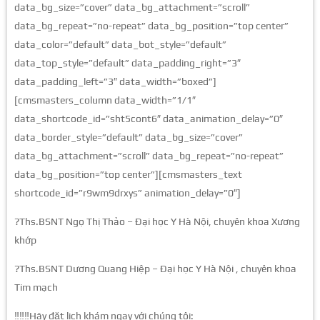
data_bg_size=”cover” data_bg_attachment=”scroll”
data_bg_repeat=”no-repeat” data_bg_position=”top center”
data_color=”default” data_bot_style=”default”
data_top_style=”default” data_padding_right=”3″
data_padding_left=”3″ data_width=”boxed”]
[cmsmasters_column data_width=”1/1″
data_shortcode_id=”sht5cont6″ data_animation_delay=”0″
data_border_style=”default” data_bg_size=”cover”
data_bg_attachment=”scroll” data_bg_repeat=”no-repeat”
data_bg_position=”top center”][cmsmasters_text
shortcode_id=”r9wm9drxys” animation_delay=”0″]
?Ths.BSNT Ngọ Thị Thảo – Đại học Y Hà Nội, chuyên khoa Xương
khớp
?Ths.BSNT Dương Quang Hiệp – Đại học Y Hà Nội , chuyên khoa
Tim mạch
‼️‼️‼️Hãy đặt lịch khám ngay với chúng tôi: