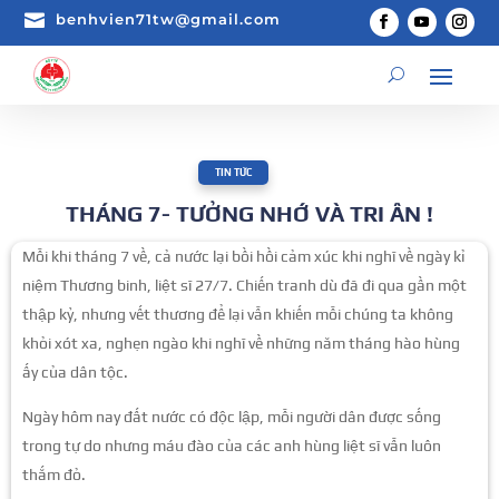

benhvien71tw@gmail.com
TIN TỨC
THÁNG 7- TƯỞNG NHỚ VÀ TRI ÂN !
Mỗi khi tháng 7 về, cả nước lại bồi hồi cảm xúc khi nghĩ về ngày kỉ
niệm Thương binh, liệt sĩ 27/7. Chiến tranh dù đã đi qua gần một
thập kỷ, nhưng vết thương để lại vẫn khiến mỗi chúng ta không
khỏi xót xa, nghẹn ngào khi nghĩ về những năm tháng hào hùng
ấy của dân tộc.
Ngày hôm nay đất nước có độc lập, mỗi người dân được sống
trong tự do nhưng máu đào của các anh hùng liệt sĩ vẫn luôn
thắm đỏ.