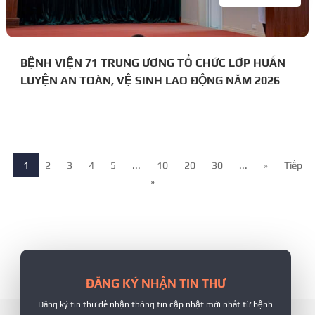
BỆNH VIỆN 71 TRUNG ƯƠNG TỔ CHỨC LỚP HUẤN
LUYỆN AN TOÀN, VỆ SINH LAO ĐỘNG NĂM 2026
1
2
3
4
5
...
10
20
30
...
»
Tiếp
»
ĐĂNG KÝ NHẬN TIN THƯ
Đăng ký tin thư để nhận thông tin cập nhật mới nhất từ bệnh