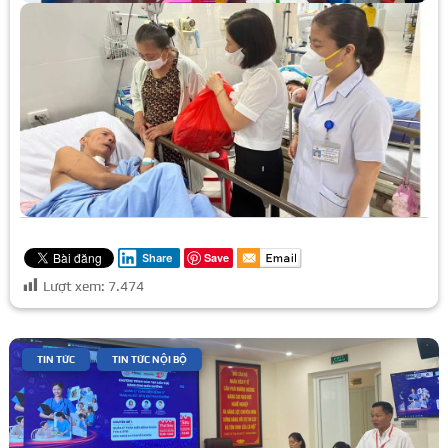
Save
Share
Lượt xem:
7.474
|
,
TIN TỨC
TIN TỨC NỘI BỘ