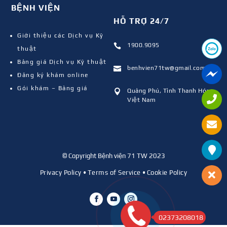
BỆNH VIỆN
HỖ TRỢ 24/7
Giới thiệu các Dịch vụ Kỹ
1900.9095

thuật
Bảng giá Dịch vụ Kỹ thuật
benhvien71tw@gmail.com

Đăng ký khám online
Gói khám – Bảng giá
Quảng Phú, Tỉnh Thanh Hóa,

Việt Nam
© Copyright Bệnh viện 71 TW 2023
Privacy Policy
•
Terms of Service
•
Cookie Policy
02373208018