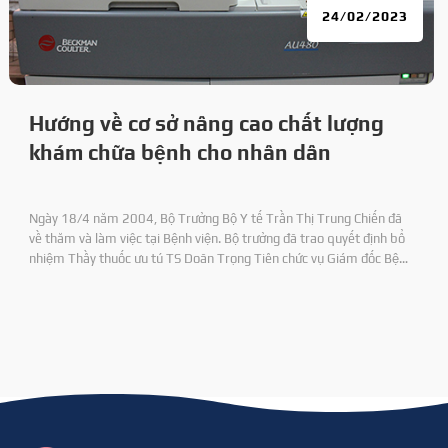
24/02/2023
Hướng về cơ sở nâng cao chất lượng
khám chữa bệnh cho nhân dân
Ngày 18/4 năm 2004, Bộ Trưởng Bộ Y tế Trần Thị Trung Chiến đã
về thăm và làm việc tại Bệnh viện. Bộ trưởng đã trao quyết định bổ
nhiệm Thầy thuốc ưu tú TS Doãn Trọng Tiên chức vụ Giám đốc Bệnh
viện 71 và DS CKI Nguyên Duy Định chức vụ Phó Giám đốc Bệnh viện.