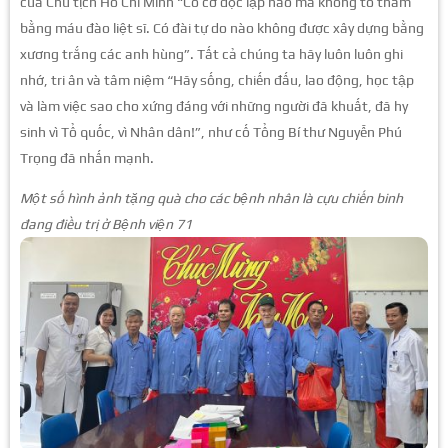
của Chủ tịch Hồ Chí Minh “Có cờ độc lập nào mà không tô thắm
bằng máu đào liệt sĩ. Có đài tự do nào không được xây dựng bằng
xương trắng các anh hùng”. Tất cả chúng ta hãy luôn luôn ghi
nhớ, tri ân và tâm niệm “Hãy sống, chiến đấu, lao động, học tập
và làm việc sao cho xứng đáng với những người đã khuất, đã hy
sinh vì Tổ quốc, vì Nhân dân!”, như cố Tổng Bí thư Nguyễn Phú
Trọng đã nhấn mạnh.
Một số hình ảnh tặng quà cho các bệnh nhân là cựu chiến binh
đang điều trị ở Bệnh viện 71