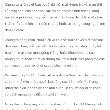
Chúng ta tri ân biết bao người đã mãi mãi không trở về, máu thịt
của ông cha, của các anh, các chị đã hòa vào hồn thiêng sông
núi. Có người được may mắn trở về nhà nhưng đã để lại một phần
thân thể của mình nơi chiến trường hoặc lại mang trong người nỗi
đau da cam…
Chúng ta đồng cảm, thấu hiểu và chia sẻ sâu sắc với biết bao nỗi
đau vẫn in hằn, biết bao vết thương vẫn ngày đêm đau nhức, biết
bao ánh mắt mòn mỏi ngóng trông, khắc khoải đợi chờ của
những người thân chưa có thông tin, chưa được biết phần mộ của
con, của em, của vợ, chồng, của cha, mẹ mình…
Kỷ niệm ngày Thương binh, liệt sĩ là dịp để Ban giám đốc, Đảng bộ
và toàn thể viên chức, người lao động của Bệnh viên 71 Trung
ương thể hiện lòng tri ân các anh hùng, liệt sĩ, và người có công
với cách mạng đang điều trị tại Bệnh viện.
Ngày thiêng liêng này, chúng ta khắc cốt, ghi tâm lời khẳng định