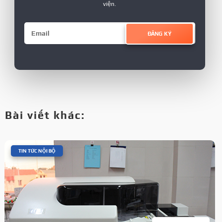
viện.
ĐĂNG KÝ
Bài viết khác:
|
TIN TỨC NỘI BỘ