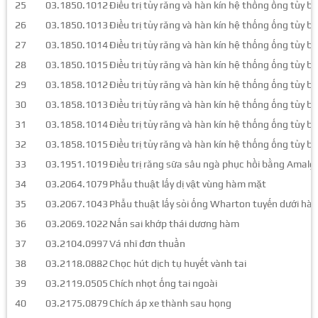
25
03.1850.1012
Điều trị tủy răng và hàn kín hệ thống ống tủy
26
03.1850.1013
Điều trị tủy răng và hàn kín hệ thống ống tủy
27
03.1850.1014
Điều trị tủy răng và hàn kín hệ thống ống tủy
28
03.1850.1015
Điều trị tủy răng và hàn kín hệ thống ống tủy
29
03.1858.1012
Điều trị tủy răng và hàn kín hệ thống ống tủy 
30
03.1858.1013
Điều trị tủy răng và hàn kín hệ thống ống tủy 
31
03.1858.1014
Điều trị tủy răng và hàn kín hệ thống ống tủy 
32
03.1858.1015
Điều trị tủy răng và hàn kín hệ thống ống tủy 
33
03.1951.1019
Điều trị răng sữa sâu ngà phục hồi bằng Amal
34
03.2064.1079
Phẫu thuật lấy dị vật vùng hàm mặt
35
03.2067.1043
Phẫu thuật lấy sỏi ống Wharton tuyến dưới hà
36
03.2069.1022
Nắn sai khớp thái dương hàm
37
03.2104.0997
Vá nhĩ đơn thuần
38
03.2118.0882
Chọc hút dịch tụ huyết vành tai
39
03.2119.0505
Chích nhọt ống tai ngoài
40
03.2175.0879
Chích áp xe thành sau họng