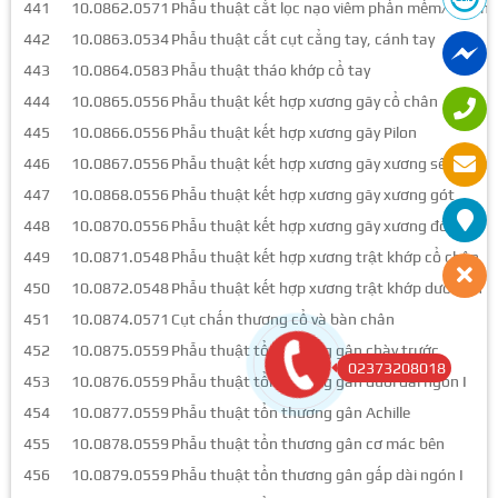
441
10.0862.0571
Phẫu thuật cắt lọc nạo viêm phần mềm/ sửa mỏm
442
10.0863.0534
Phẫu thuật cắt cụt cẳng tay, cánh tay
443
10.0864.0583
Phẫu thuật tháo khớp cổ tay
444
10.0865.0556
Phẫu thuật kết hợp xương gãy cổ chân
445
10.0866.0556
Phẫu thuật kết hợp xương gãy Pilon
446
10.0867.0556
Phẫu thuật kết hợp xương gãy xương sên và tr
447
10.0868.0556
Phẫu thuật kết hợp xương gãy xương gót
448
10.0870.0556
Phẫu thuật kết hợp xương gãy xương đốt bàn v
449
10.0871.0548
Phẫu thuật kết hợp xương trật khớp cổ chân
450
10.0872.0548
Phẫu thuật kết hợp xương trật khớp dưới sên
451
10.0874.0571
Cụt chấn thương cổ và bàn chân
452
10.0875.0559
Phẫu thuật tổn thương gân chày trước
02373208018
453
10.0876.0559
Phẫu thuật tổn thương gân duỗi dài ngón I
454
10.0877.0559
Phẫu thuật tổn thương gân Achille
455
10.0878.0559
Phẫu thuật tổn thương gân cơ mác bên
456
10.0879.0559
Phẫu thuật tổn thương gân gấp dài ngón I