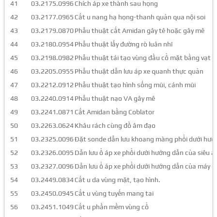
41
03.2175.0996
Chích áp xe thành sau họng
42
03.2177.0965
Cắt u nang hạ họng-thanh quản qua nội soi
43
03.2179.0870
Phẫu thuật cắt Amidan gây tê hoặc gây mê
44
03.2180.0954
Phẫu thuật lấy đường rò luân nhĩ
45
03.2198.0982
Phẫu thuật tái tạo vùng đầu cổ mặt bằng vạt 
46
03.2205.0955
Phẫu thuật dẫn lưu áp xe quanh thực quản
47
03.2212.0912
Phẫu thuật tạo hình sống mũi, cánh mũi
48
03.2240.0914
Phẫu thuật nạo VA gây mê
49
03.2241.0871
Cắt Amidan bằng Coblator
50
03.2263.0624
Khâu rách cùng đồ âm đạo
51
03.2325.0096
Đặt sonde dẫn lưu khoang màng phổi dưới hướng
52
03.2326.0095
Dẫn lưu ổ áp xe phổi dưới hướng dẫn của siêu 
53
03.2327.0096
Dẫn lưu ổ áp xe phổi dưới hướng dẫn của máy chụ
54
03.2449.0834
Cắt u da vùng mặt, tạo hình.
55
03.2450.0945
Cắt u vùng tuyến mang tai
56
03.2451.1049
Cắt u phần mềm vùng cổ