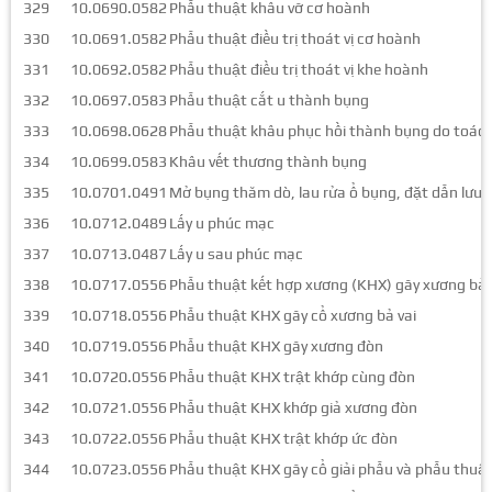
329
10.0690.0582
Phẫu thuật khâu vỡ cơ hoành
330
10.0691.0582
Phẫu thuật điều trị thoát vị cơ hoành
331
10.0692.0582
Phẫu thuật điều trị thoát vị khe hoành
332
10.0697.0583
Phẫu thuật cắt u thành bụng
333
10.0698.0628
Phẫu thuật khâu phục hồi thành bụng do toác 
334
10.0699.0583
Khâu vết thương thành bụng
335
10.0701.0491
Mở bụng thăm dò, lau rửa ổ bụng, đặt dẫn lưu
336
10.0712.0489
Lấy u phúc mạc
337
10.0713.0487
Lấy u sau phúc mạc
338
10.0717.0556
Phẫu thuật kết hợp xương (KHX) gãy xương bả 
339
10.0718.0556
Phẫu thuật KHX gãy cổ xương bả vai
340
10.0719.0556
Phẫu thuật KHX gãy xương đòn
341
10.0720.0556
Phẫu thuật KHX trật khớp cùng đòn
342
10.0721.0556
Phẫu thuật KHX khớp giả xương đòn
343
10.0722.0556
Phẫu thuật KHX trật khớp ức đòn
344
10.0723.0556
Phẫu thuật KHX gãy cổ giải phẫu và phẫu thuậ