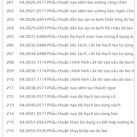
201
04.0026.0571
Phẫu thuật nạo viêm lao xương cẳng chân
202
04.0027.0571
Phẫu thuật nạo viêm lao xương bàn-ngón chân
203
04.0028.0493
Phẫu thuật dẫn lưu áp xe lạnh thắt lưng do lao
204
04.0029.0493
Phẫu thuật dẫn lưu áp xe lạnh hố chậu do lao
205
04.0031.0488
Phẫu thuật lấy hạch mạc treo trong ổ bụng do 
206
04.0032.0488
Phẫu thuật bóc tách, cắt bỏ hạch lao to vùng c
207
04.0034.0488
Phẫu thuật bóc tách, cắt bỏ hạch lao to vùng 
208
04.0035.1114
Phẫu thuật chỉnh hình cắt bỏ sẹo xấu do lao hạ
209
04.0036.1114
Phẫu thuật chỉnh hình cắt bỏ sẹo xấu do lao t
210
04.0037.1114
Phẫu thuật chỉnh hình cắt bỏ sẹo xấu do lao cá
211
04.0038.0571
Phẫu thuật nạo viêm lao thành ngực
212
04.0039.0571
Phẫu thuật nạo dò hạch lao vùng cổ
213
04.0040.0571
Phẫu thuật nạo dò hạch lao vùng nách
214
04.0041.0571
Phẫu thuật nạo dò hạch lao vùng bẹn
215
04.0051.0563
Phẫu thuật tháo bỏ dụng cụ kết hợp xương do 
216
04.0055.0536
Phẫu thuật thay khớp vai do lao