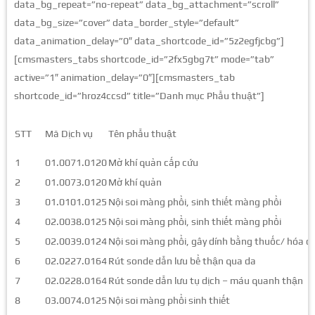
data_bg_repeat=”no-repeat” data_bg_attachment=”scroll”
data_bg_size=”cover” data_border_style=”default”
data_animation_delay=”0″ data_shortcode_id=”5z2egfjcbg”]
[cmsmasters_tabs shortcode_id=”2fx5gbg7t” mode=”tab”
active=”1″ animation_delay=”0″][cmsmasters_tab
shortcode_id=”hroz4ccsd” title=”Danh mục Phẫu thuật”]
STT
Mã Dịch vụ
Tên phẫu thuật
1
01.0071.0120
Mở khí quản cấp cứu
2
01.0073.0120
Mở khí quản
3
01.0101.0125
Nội soi màng phổi, sinh thiết màng phổi
4
02.0038.0125
Nội soi màng phổi, sinh thiết màng phổi
5
02.0039.0124
Nội soi màng phổi, gây dính bằng thuốc/ hóa c
6
02.0227.0164
Rút sonde dẫn lưu bể thận qua da
7
02.0228.0164
Rút sonde dẫn lưu tụ dịch – máu quanh thận
8
03.0074.0125
Nội soi màng phổi sinh thiết