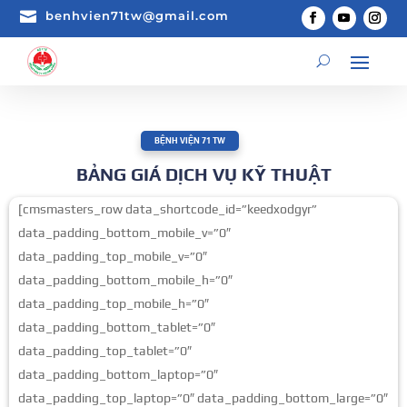

benhvien71tw@gmail.com
BỆNH VIỆN 71 TW
BẢNG GIÁ DỊCH VỤ KỸ THUẬT
[cmsmasters_row data_shortcode_id=”keedxodgyr”
data_padding_bottom_mobile_v=”0″
data_padding_top_mobile_v=”0″
data_padding_bottom_mobile_h=”0″
data_padding_top_mobile_h=”0″
data_padding_bottom_tablet=”0″
data_padding_top_tablet=”0″
data_padding_bottom_laptop=”0″
data_padding_top_laptop=”0″ data_padding_bottom_large=”0″