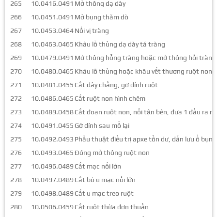
265
10.0416.0491
Mở thông dạ dày
266
10.0451.0491
Mở bụng thăm dò
267
10.0453.0464
Nối vị tràng
268
10.0463.0465
Khâu lỗ thủng dạ dày tá tràng
269
10.0479.0491
Mở thông hỗng tràng hoặc mở thông hồi tràng
270
10.0480.0465
Khâu lỗ thủng hoặc khâu vết thương ruột non
271
10.0481.0455
Cắt dây chằng, gỡ dính ruột
272
10.0486.0465
Cắt ruột non hình chêm
273
10.0489.0458
Cắt đoạn ruột non, nối tận bên, đưa 1 đầu ra n
274
10.0491.0455
Gỡ dính sau mổ lại
275
10.0492.0493
Phẫu thuật điều trị apxe tồn dư, dẫn lưu ổ bụng
276
10.0493.0465
Đóng mở thông ruột non
277
10.0496.0489
Cắt mạc nối lớn
278
10.0497.0489
Cắt bỏ u mạc nối lớn
279
10.0498.0489
Cắt u mạc treo ruột
280
10.0506.0459
Cắt ruột thừa đơn thuần