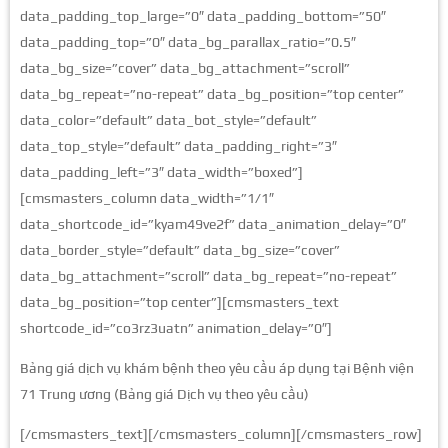
data_padding_top_large=”0″ data_padding_bottom=”50″
data_padding_top=”0″ data_bg_parallax_ratio=”0.5″
data_bg_size=”cover” data_bg_attachment=”scroll”
data_bg_repeat=”no-repeat” data_bg_position=”top center”
data_color=”default” data_bot_style=”default”
data_top_style=”default” data_padding_right=”3″
data_padding_left=”3″ data_width=”boxed”]
[cmsmasters_column data_width=”1/1″
data_shortcode_id=”kyam49ve2f” data_animation_delay=”0″
data_border_style=”default” data_bg_size=”cover”
data_bg_attachment=”scroll” data_bg_repeat=”no-repeat”
data_bg_position=”top center”][cmsmasters_text
shortcode_id=”co3rz3uatn” animation_delay=”0″]
Bảng giá dịch vụ khám bệnh theo yêu cầu áp dụng tại Bệnh viện
71 Trung ương (Bảng giá Dịch vụ theo yêu cầu)
[/cmsmasters_text][/cmsmasters_column][/cmsmasters_row]