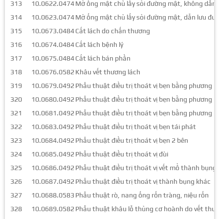
313
10.0622.0474
Mở ống mật chủ lấy sỏi đường mật, không dẫn
314
10.0623.0474
Mở ống mật chủ lấy sỏi đường mật, dẫn lưu đư
315
10.0673.0484
Cắt lách do chấn thương
316
10.0674.0484
Cắt lách bệnh lý
317
10.0675.0484
Cắt lách bán phần
318
10.0676.0582
Khâu vết thương lách
319
10.0679.0492
Phẫu thuật điều trị thoát vị bẹn bằng phương p
320
10.0680.0492
Phẫu thuật điều trị thoát vị bẹn bằng phương 
321
10.0681.0492
Phẫu thuật điều trị thoát vị bẹn bằng phương p
322
10.0683.0492
Phẫu thuật điều trị thoát vị bẹn tái phát
323
10.0684.0492
Phẫu thuật điều trị thoát vị bẹn 2 bên
324
10.0685.0492
Phẫu thuật điều trị thoát vị đùi
325
10.0686.0492
Phẫu thuật điều trị thoát vị vết mổ thành bụng
326
10.0687.0492
Phẫu thuật điều trị thoát vị thành bụng khác
327
10.0688.0583
Phẫu thuật rò, nang ống rốn tràng, niệu rốn
328
10.0689.0582
Phẫu thuật khâu lỗ thủng cơ hoành do vết thư