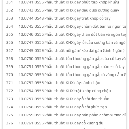
361
10.0741.0556
Phẫu thuật KHX gãy phức tạp khớp khuỷu
362
10.0743.0556
Phẫu thuật KHX gãy đầu dưới qương quay
363
10.0744.0548
Phẫu thuật KHX gãy trật khớp cổ tay
364
10.0745.0556
Phẫu thuật KHX gãy chỏm đốt bàn và ngón tay
365
10.0746.0556
Phẫu thuật KHX gãy thân đốt bàn và ngón tay
366
10.0747.0556
Phẫu thuật KHX gãy lồi cầu xương bàn và ngón 
367
10.0749.0559
Phẫu thuật nối gân/ kéo dài gân (tính 1 gân )
368
10.0750.0559
Phẫu thuật tổn thương gân gấp của cổ tay và 
369
10.0751.0559
Phẫu thuật tổn thương gân gấp bàn – cổ tay
370
10.0752.0559
Phẫu thuật tổn thương gân gấp ở vùng cấm (Vù
371
10.0753.0556
Phẫu thuật KHX gãy cánh chậu
372
10.0754.0556
Phẫu thuật KHX trật khớp cùng chậu
373
10.0757.0556
Phẫu thuật KHX gãy ổ cối đơn thuần
374
10.0758.0556
Phẫu thuật KHX gãy ổ cối phức tạp
375
10.0759.0556
Phẫu thuật KHX gãy bán phần chỏm xương đùi
376
10.0761.0556
Phẫu thuật KHX gãy cổ xương đùi