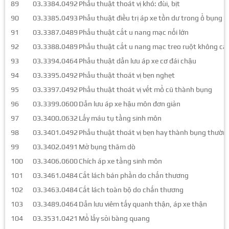
89
03.3384.0492
Phẫu thuật thoát vị khó: đùi, bịt
90
03.3385.0493
Phẫu thuật điều trị áp xe tồn dư trong ổ bụng
91
03.3387.0489
Phẫu thuật cắt u nang mạc nối lớn
92
03.3388.0489
Phẫu thuật cắt u nang mạc treo ruột không cắt
93
03.3394.0464
Phẫu thuật dẫn lưu áp xe cơ đái chậu
94
03.3395.0492
Phẫu thuật thoát vị bẹn nghẹt
95
03.3397.0492
Phẫu thuật thoát vị vết mổ cũ thành bụng
96
03.3399.0600
Dẫn lưu áp xe hậu môn đơn giản
97
03.3400.0632
Lấy máu tụ tầng sinh môn
98
03.3401.0492
Phẫu thuật thoát vị bẹn hay thành bụng thườn
99
03.3402.0491
Mở bụng thăm dò
100
03.3406.0600
Chích áp xe tầng sinh môn
101
03.3461.0484
Cắt lách bán phần do chấn thương
102
03.3463.0484
Cắt lách toàn bộ do chấn thương
103
03.3489.0464
Dẫn lưu viêm tấy quanh thận, áp xe thận
104
03.3531.0421
Mổ lấy sỏi bàng quang