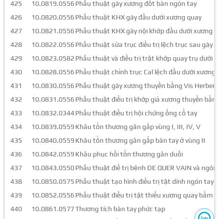
425
10.0819.0556
Phẫu thuật gãy xương đốt bàn ngón tay
426
10.0820.0556
Phẫu thuật KHX gãy đầu dưới xương quay
427
10.0821.0556
Phẫu thuật KHX gãy nội khớp đầu dưới xương q
428
10.0822.0556
Phẫu thuật sửa trục điều trị lệch trục sau gãy
429
10.0823.0582
Phẫu thuật và điều trị trật khớp quay trụ dưới
430
10.0828.0556
Phẫu thuật chỉnh trục Cal lệch đầu dưới xương
431
10.0830.0556
Phẫu thuật gãy xương thuyền bằng Vis Herbert
432
10.0831.0556
Phẫu thuật điều trị khớp giả xương thuyền bằ
433
10.0832.0344
Phẫu thuật điều trị hội chứng ống cổ tay
434
10.0839.0559
Khâu tổn thương gân gấp vùng I, III, IV, V
435
10.0840.0559
Khâu tổn thương gân gấp bàn tay ở vùng II
436
10.0842.0559
Khâu phục hồi tổn thương gân duỗi
437
10.0843.0550
Phẫu thuật điề trị bệnh DE QUER VAIN và ngón 
438
10.0850.0575
Phẫu thuật tạo hình điều trị tật dính ngón tay
439
10.0852.0556
Phẫu thuật điều trị tật thiếu xương quay bẩm s
440
10.0861.0577
Thương tích bàn tay phức tạp