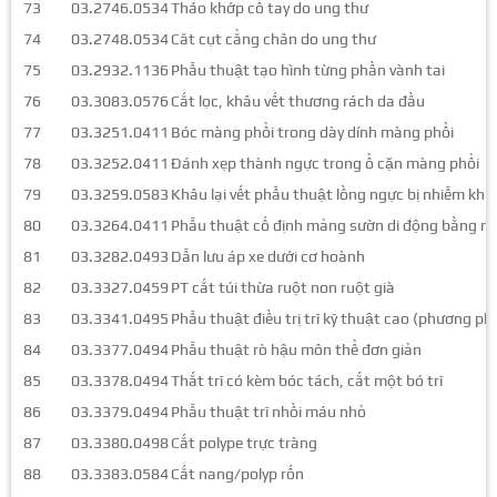
73
03.2746.0534
Tháo khớp cổ tay do ung thư
74
03.2748.0534
Căt cụt cẳng chân do ung thư
75
03.2932.1136
Phẫu thuật tạo hình từng phần vành tai
76
03.3083.0576
Cắt lọc, khâu vết thương rách da đầu
77
03.3251.0411
Bóc màng phổi trong dày dính màng phổi
78
03.3252.0411
Đánh xẹp thành ngực trong ổ cặn màng phổi
79
03.3259.0583
Khâu lại vết phẫu thuật lồng ngực bị nhiễm kh
80
03.3264.0411
Phẫu thuật cố định mảng sườn di động bằng n
81
03.3282.0493
Dẫn lưu áp xe dưới cơ hoành
82
03.3327.0459
PT cắt túi thừa ruột non ruột già
83
03.3341.0495
Phẫu thuật điều trị trĩ kỹ thuật cao (phương p
84
03.3377.0494
Phẫu thuật rò hậu môn thể đơn giản
85
03.3378.0494
Thắt trĩ có kèm bóc tách, cắt một bó trĩ
86
03.3379.0494
Phẫu thuật trĩ nhồi máu nhỏ
87
03.3380.0498
Cắt polype trực tràng
88
03.3383.0584
Cắt nang/polyp rốn