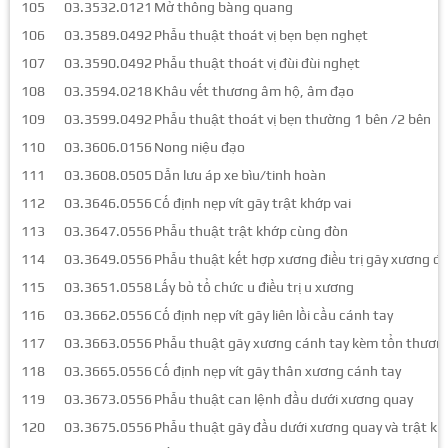
105
03.3532.0121
Mở thông bàng quang
106
03.3589.0492
Phẫu thuật thoát vị bẹn bẹn nghẹt
107
03.3590.0492
Phẫu thuật thoát vị đùi đùi nghẹt
108
03.3594.0218
Khâu vết thương âm hộ, âm đạo
109
03.3599.0492
Phẫu thuật thoát vị bẹn thường 1 bên /2 bên
110
03.3606.0156
Nong niệu đạo
111
03.3608.0505
Dẫn lưu áp xe bìu/tinh hoàn
112
03.3646.0556
Cố định nẹp vít gãy trật khớp vai
113
03.3647.0556
Phẫu thuật trật khớp cùng đòn
114
03.3649.0556
Phẫu thuật kết hợp xương điều trị gãy xương đ
115
03.3651.0558
Lấy bỏ tổ chức u điều trị u xương
116
03.3662.0556
Cố định nẹp vít gãy liên lồi cầu cánh tay
117
03.3663.0556
Phẫu thuật gãy xương cánh tay kèm tổn thươn
118
03.3665.0556
Cố định nẹp vít gãy thân xương cánh tay
119
03.3673.0556
Phẫu thuật can lệnh đầu dưới xương quay
120
03.3675.0556
Phẫu thuật gãy đầu dưới xương quay và trật kh