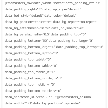
[cmsmasters_row data_width=”boxed” data_padding_left=”3″
data_padding_right=”3″ data_top_style=”default”
data_bot_style=”default” data_color=”default”
data_bg_position=”top center” data_bg_repeat=”no-repeat”
data_bg_attachment=”scroll” data_bg_size=”cover”
data_bg_parallax_ratio=”0.5″ data_padding_top=”0″
data_padding_bottom=”50″ data_padding_top_large=”0″
data_padding_bottom_large=”0″ data_padding_top_laptop=”0″
data_padding_bottom_laptop=”0″
data_padding_top_tablet=”0″
data_padding_bottom_tablet=”0″
data_padding_top_mobile_h=”0″
data_padding_bottom_mobile_h=”0″
data_padding_top_mobile_v=”0″
data_padding_bottom_mobile_v=”0″
data_shortcode_id=”2xbh8ubru3″][cmsmasters_column
data_width=”1/1″ data_bg_position=”top center”