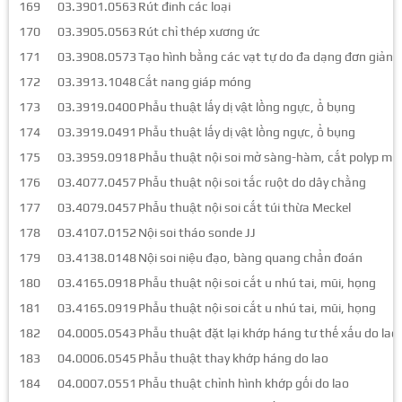
169
03.3901.0563
Rút đinh các loại
170
03.3905.0563
Rút chỉ thép xương ức
171
03.3908.0573
Tạo hình bằng các vạt tự do đa dạng đơn giản
172
03.3913.1048
Cắt nang giáp móng
173
03.3919.0400
Phẫu thuật lấy dị vật lồng ngực, ổ bụng
174
03.3919.0491
Phẫu thuật lấy dị vật lồng ngực, ổ bụng
175
03.3959.0918
Phẫu thuật nội soi mở sàng-hàm, cắt polyp mũi
176
03.4077.0457
Phẫu thuật nội soi tắc ruột do dây chằng
177
03.4079.0457
Phẫu thuật nội soi cắt túi thừa Meckel
178
03.4107.0152
Nội soi tháo sonde JJ
179
03.4138.0148
Nội soi niệu đạo, bàng quang chẩn đoán
180
03.4165.0918
Phẫu thuật nội soi cắt u nhú tai, mũi, họng
181
03.4165.0919
Phẫu thuật nội soi cắt u nhú tai, mũi, họng
182
04.0005.0543
Phẫu thuật đặt lại khớp háng tư thế xấu do lao
183
04.0006.0545
Phẫu thuật thay khớp háng do lao
184
04.0007.0551
Phẫu thuật chỉnh hình khớp gối do lao