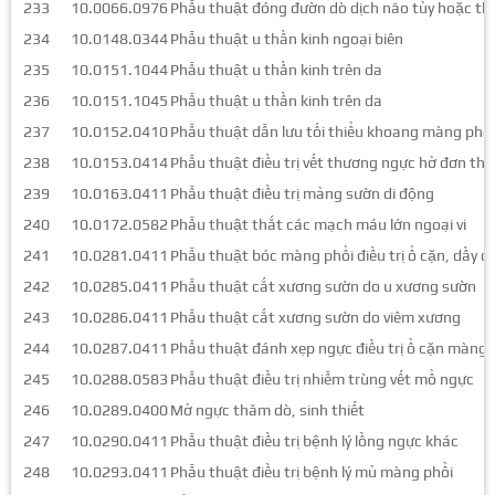
233
10.0066.0976
Phẫu thuật đóng đườn dò dịch não tủy hoặc t
234
10.0148.0344
Phẫu thuật u thần kinh ngoại biên
235
10.0151.1044
Phẫu thuật u thần kinh trên da
236
10.0151.1045
Phẫu thuật u thần kinh trên da
237
10.0152.0410
Phẫu thuật dẫn lưu tối thiểu khoang màng phổi
238
10.0153.0414
Phẫu thuật điều trị vết thương ngực hở đơn th
239
10.0163.0411
Phẫu thuật điều trị mảng sườn di động
240
10.0172.0582
Phẫu thuật thắt các mạch máu lớn ngoại vi
241
10.0281.0411
Phẫu thuật bóc màng phổi điều trị ổ cặn, dầy d
242
10.0285.0411
Phẫu thuật cắt xương sườn do u xương sườn
243
10.0286.0411
Phẫu thuật cắt xương sườn do viêm xương
244
10.0287.0411
Phẫu thuật đánh xẹp ngực điều trị ổ cặn màng 
245
10.0288.0583
Phẫu thuật điều trị nhiễm trùng vết mổ ngực
246
10.0289.0400
Mở ngực thăm dò, sinh thiết
247
10.0290.0411
Phẫu thuật điều trị bệnh lý lồng ngực khác
248
10.0293.0411
Phẫu thuật điều trị bệnh lý mủ màng phổi