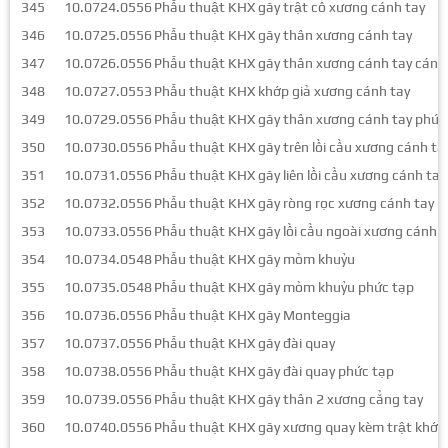
345
10.0724.0556
Phẫu thuật KHX gãy trật cổ xương cánh tay
346
10.0725.0556
Phẫu thuật KHX gãy thân xương cánh tay
347
10.0726.0556
Phẫu thuật KHX gãy thân xương cánh tay cánh t
348
10.0727.0553
Phẫu thuật KHX khớp giả xương cánh tay
349
10.0729.0556
Phẫu thuật KHX gãy thân xương cánh tay phức
350
10.0730.0556
Phẫu thuật KHX gãy trên lồi cầu xương cánh ta
351
10.0731.0556
Phẫu thuật KHX gãy liên lồi cầu xương cánh tay
352
10.0732.0556
Phẫu thuật KHX gãy ròng rọc xương cánh tay
353
10.0733.0556
Phẫu thuật KHX gãy lồi cầu ngoài xương cánh t
354
10.0734.0548
Phẫu thuật KHX gãy mỏm khuỷu
355
10.0735.0548
Phẫu thuật KHX gãy mỏm khuỷu phức tạp
356
10.0736.0556
Phẫu thuật KHX gãy Monteggia
357
10.0737.0556
Phẫu thuật KHX gãy đài quay
358
10.0738.0556
Phẫu thuật KHX gãy đài quay phức tạp
359
10.0739.0556
Phẫu thuật KHX gãy thân 2 xương cẳng tay
360
10.0740.0556
Phẫu thuật KHX gãy xương quay kèm trật khớp 