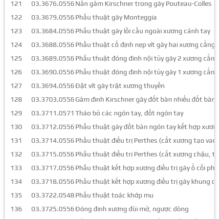
121
03.3676.0556
Nắn găm Kirschner trong gãy Pouteau-Colles
122
03.3679.0556
Phẫu thuật gãy Monteggia
123
03.3684.0556
Phẫu thuật gãy lồi cầu ngoài xương cánh tay
124
03.3688.0556
Phẫu thuật cố định nẹp vít gãy hai xương cẳng 
125
03.3689.0556
Phẫu thuật đóng đinh nội tủy gãy 2 xương cẳng
126
03.3690.0556
Phẫu thuật đóng đinh nội tủy gãy 1 xương cẳng
127
03.3694.0556
Đặt vít gãy trật xương thuyền
128
03.3703.0556
Găm đinh Kirschner gãy đốt bàn nhiều đốt bàn
129
03.3711.0571
Tháo bỏ các ngón tay, đốt ngón tay
130
03.3712.0556
Phẫu thuật gãy đốt bàn ngón tay kết hợp xương 
131
03.3714.0556
Phẫu thuật điều trị Perthes (cắt xương tạo varu
132
03.3715.0556
Phẫu thuật điều trị Perthes (cắt xương chậu, t
133
03.3717.0556
Phẫu thuật kết hợp xương điều trị gãy ổ cối phứ
134
03.3718.0556
Phẫu thuật kết hợp xương điều trị gãy khung c
135
03.3722.0548
Phẫu thuật toác khớp mu
136
03.3725.0556
Đóng đinh xương đùi mở, ngược dòng