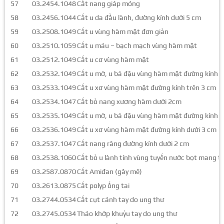
57
03.2454.1048
Cắt nang giáp móng
58
03.2456.1044
Cắt u da đầu lành, đường kính dưới 5 cm
59
03.2508.1049
Cắt u vùng hàm mặt đơn giản
60
03.2510.1059
Cắt u máu – bạch mạch vùng hàm mặt
61
03.2512.1049
Cắt u cơ vùng hàm mặt
62
03.2532.1049
Cắt u mỡ, u bã đậu vùng hàm mặt đường kính t
63
03.2533.1049
Cắt u xơ vùng hàm mặt đường kính trên 3 cm
64
03.2534.1047
Cắt bỏ nang xương hàm dưới 2cm
65
03.2535.1049
Cắt u mỡ, u bã đậu vùng hàm mặt đường kính d
66
03.2536.1049
Cắt u xơ vùng hàm mặt đường kính dưới 3 cm
67
03.2537.1047
Cắt nang răng đường kính dưới 2 cm
68
03.2538.1060
Cắt bỏ u lành tính vùng tuyến nước bọt mang t
69
03.2587.0870
Cắt Amiđan (gây mê)
70
03.2613.0875
Cắt polyp ống tai
71
03.2744.0534
Cắt cụt cánh tay do ung thư
72
03.2745.0534
Tháo khớp khuỷu tay do ung thư