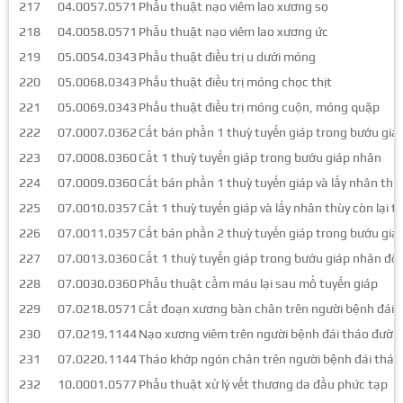
217
04.0057.0571
Phẫu thuật nạo viêm lao xương sọ
218
04.0058.0571
Phẫu thuật nạo viêm lao xương ức
219
05.0054.0343
Phẫu thuật điều trị u dưới móng
220
05.0068.0343
Phẫu thuật điều trị móng chọc thịt
221
05.0069.0343
Phẫu thuật điều trị móng cuộn, móng quặp
222
07.0007.0362
Cắt bán phần 1 thuỳ tuyến giáp trong bướu giá
223
07.0008.0360
Cắt 1 thuỳ tuyến giáp trong bướu giáp nhân
224
07.0009.0360
Cắt bán phần 1 thuỳ tuyến giáp và lấy nhân thù
225
07.0010.0357
Cắt 1 thuỳ tuyến giáp và lấy nhân thùy còn lại 
226
07.0011.0357
Cắt bán phần 2 thuỳ tuyến giáp trong bướu giá
227
07.0013.0360
Cắt 1 thuỳ tuyến giáp trong bướu giáp nhân độ
228
07.0030.0360
Phẫu thuật cầm máu lại sau mổ tuyến giáp
229
07.0218.0571
Cắt đoạn xương bàn chân trên người bệnh đái 
230
07.0219.1144
Nạo xương viêm trên người bệnh đái tháo đườn
231
07.0220.1144
Tháo khớp ngón chân trên người bệnh đái thá
232
10.0001.0577
Phẫu thuật xử lý vết thương da đầu phức tạp