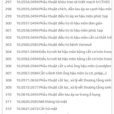
297
10.0554.0494
Phẫu thuật khâu treo và triệt mạch trĩ (THD)
298
10.0555.0494
Phẫu thuật chích, dẫn lưu áp xe cạnh hậu môn 
299
10.0556.0494
Phẫu thuật điều trị áp xe hậu môn phức tạp
300
10.0557.0494
Phẫu thuật điều trị rò hậu môn đơn giản
301
10.0558.0494
Phẫu thuật điều trị rò hậu môn phức tạp
302
10.0559.0494
Phẫu thuật điều trị rò hậu môn cắt cơ thắt trên
303
10.0560.0583
Phẫu thuật điều trị bệnh Verneuil
304
10.0561.0494
Điều trị nứt kẽ hậu môn bằng cắt cơ tròn trong (v
305
10.0562.0494
Điều trị nứt kẽ hậu môn bằng cắt cơ tròn trong v
306
10.0566.0584
Phẫu thuật cắt u nhú ống hậu môn (condylome
307
10.0567.0584
Cắt u lành tính ống hậu môn (u cơ, polyp…)
308
10.0571.0632
Phẫu thuật cắt lọc, xử lý vết thương tầng sinh
309
10.0572.0577
Phẫu thuật cắt lọc, xử lý vết thương tầng sinh
310
10.0616.0493
Phẫu thuật dẫn lưu áp xe trong ổ bụng
311
10.0620.0583
Mở thông túi mật
312
10.0621.0472
Cắt túi mật