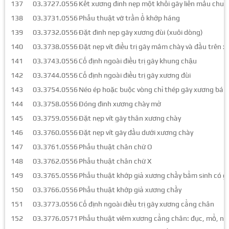
137
03.3727.0556
Kết xương đinh nẹp một khối gãy liền mấu chu
138
03.3731.0556
Phẫu thuật vỡ trần ổ khớp háng
139
03.3732.0556
Đặt đinh nẹp gãy xương đùi (xuôi dòng)
140
03.3738.0556
Đặt nẹp vít điều trị gãy mâm chày và đầu trên 
141
03.3743.0556
Cố định ngoài điều trị gãy khung chậu
142
03.3744.0556
Cố định ngoài điều trị gãy xương đùi
143
03.3754.0556
Néo ép hoặc buộc vòng chỉ thép gãy xương bán
144
03.3758.0556
Đóng đinh xương chày mở
145
03.3759.0556
Đặt nẹp vít gãy thân xương chày
146
03.3760.0556
Đặt nẹp vít gãy đầu dưới xương chày
147
03.3761.0556
Phẫu thuật chân chữ O
148
03.3762.0556
Phẫu thuật chân chữ X
149
03.3765.0556
Phẫu thuật khớp giả xương chầy bẩm sinh có 
150
03.3766.0556
Phẫu thuật khớp giả xương chầy
151
03.3773.0556
Cố định ngoài điều trị gãy xương cẳng chân
152
03.3776.0571
Phẫu thuật viêm xương cẳng chân: đục, mổ, nạo