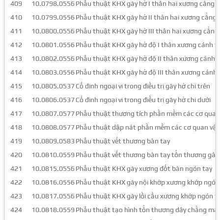
409
10.0798.0556
Phẫu thuật KHX gãy hở I thân hai xương cẳng t
410
10.0799.0556
Phẫu thuật KHX gãy hở II thân hai xương cẳng 
411
10.0800.0556
Phẫu thuật KHX gãy hở III thân hai xương cẳng
412
10.0801.0556
Phẫu thuật KHX gãy hở độ I thân xương cánh t
413
10.0802.0556
Phẫu thuật KHX gãy hở độ II thân xương cánh t
414
10.0803.0556
Phẫu thuật KHX gãy hở độ III thân xương cánh 
415
10.0805.0537
Cố đinh ngoại vi trong điều trị gãy hở chi trên
416
10.0806.0537
Cố đinh ngoại vi trong điều trị gãy hở chi dưới
417
10.0807.0577
Phẫu thuật thương tích phần mềm các cơ quan
418
10.0808.0577
Phẫu thuật dập nát phần mềm các cơ quan vậ
419
10.0809.0583
Phẫu thuật vết thương bàn tay
420
10.0810.0559
Phẫu thuật vết thương bàn tay tổn thương gân
421
10.0815.0556
Phẫu thuật KHX gãy xương đốt bàn ngón tay
422
10.0816.0556
Phẫu thuật KHX gãy nội khớp xương khớp ngón
423
10.0817.0556
Phẫu thuật KHX gãy lồi cầu xương khớp ngón t
424
10.0818.0559
Phẫu thuật tạo hình tổn thương dây chằng mạn