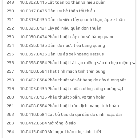
249
10.0302.0416
Cắt toàn bộ thận và niệu quản
250
10.0317.0436
Dẫn lưu bể thận tối thiểu
251
10.0319.0436
Dẫn lưu viêm tấy quanh thận, áp xe thận
252
10.0325.0421
Lấy sỏi niệu quản đơn thuần
253
10.0350.0434
Phẫu thuật cấp cứu vỡ bàng quang
254
10.0356.0436
Dẫn lưu nước tiểu bàng quang
255
10.0357.0436
Dẫn lưu áp xe khoang Retzius
256
10.0398.0584
Phẫu thuật tái tạo miệng sáo do hẹp miệng sá
257
10.0400.0584
Thắt tĩnh mạch tinh trên bụng
258
10.0402.0584
Phẫu thuật vỡ vật hang do gẫy dương vật
259
10.0403.0436
Phẫu thuật chữa cương cứng dương vật
260
10.0407.0435
Phẫu thuật xoắn, vỡ tinh hoàn
261
10.0408.0584
Phẫu thuật tràn dịch màng tinh hoàn
262
10.0410.0584
Cắt bỏ bao da qui đầu do dính hoặc dài
263
10.0412.0584
Mở rộng lỗ sáo
264
10.0415.0400
Mở ngực thăm dò, sinh thiết