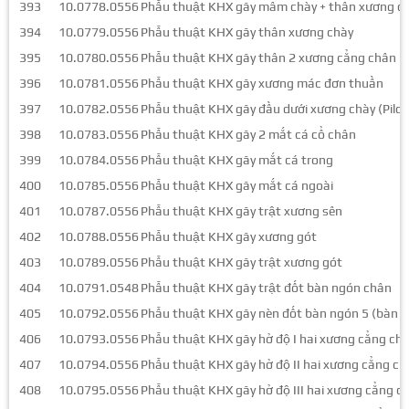
393
10.0778.0556
Phẫu thuật KHX gãy mâm chày + thân xương c
394
10.0779.0556
Phẫu thuật KHX gãy thân xương chày
395
10.0780.0556
Phẫu thuật KHX gãy thân 2 xương cẳng chân
396
10.0781.0556
Phẫu thuật KHX gãy xương mác đơn thuần
397
10.0782.0556
Phẫu thuật KHX gãy đầu dưới xương chày (Pilon
398
10.0783.0556
Phẫu thuật KHX gãy 2 mắt cá cổ chân
399
10.0784.0556
Phẫu thuật KHX gãy mắt cá trong
400
10.0785.0556
Phẫu thuật KHX gãy mắt cá ngoài
401
10.0787.0556
Phẫu thuật KHX gãy trật xương sên
402
10.0788.0556
Phẫu thuật KHX gãy xương gót
403
10.0789.0556
Phẫu thuật KHX gãy trật xương gót
404
10.0791.0548
Phẫu thuật KHX gãy trật đốt bàn ngón chân
405
10.0792.0556
Phẫu thuật KHX gãy nèn đốt bàn ngón 5 (bàn 
406
10.0793.0556
Phẫu thuật KHX gãy hở độ I hai xương cẳng ch
407
10.0794.0556
Phẫu thuật KHX gãy hở độ II hai xương cẳng ch
408
10.0795.0556
Phẫu thuật KHX gãy hở độ III hai xương cẳng c