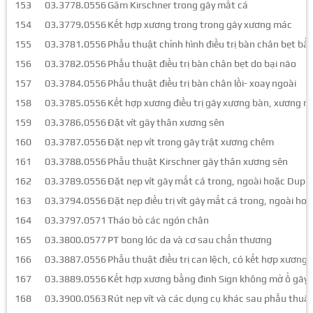
153
03.3778.0556
Găm Kirschner trong gãy mắt cá
154
03.3779.0556
Kết hợp xương trong trong gãy xương mác
155
03.3781.0556
Phẫu thuật chỉnh hình điều trị bàn chân bẹt bẩ
156
03.3782.0556
Phẫu thuật điều trị bàn chân bẹt do bại não
157
03.3784.0556
Phẫu thuật điều trị bàn chân lồi- xoay ngoài
158
03.3785.0556
Kết hợp xương điều trị gãy xương bàn, xương n
159
03.3786.0556
Đặt vít gãy thân xương sên
160
03.3787.0556
Đặt nẹp vít trong gãy trật xương chêm
161
03.3788.0556
Phẫu thuật Kirschner gãy thân xương sên
162
03.3789.0556
Đặt nẹp vít gãy mắt cá trong, ngoài hoặc Dupu
163
03.3794.0556
Đặt nẹp điều trị vít gãy mắt cá trong, ngoài ho
164
03.3797.0571
Tháo bỏ các ngón chân
165
03.3800.0577
PT bong lóc da và cơ sau chấn thương
166
03.3887.0556
Phẫu thuật điều trị can lệch, có kết hợp xương
167
03.3889.0556
Kết hợp xương bằng đinh Sign không mở ổ gãy
168
03.3900.0563
Rút nẹp vít và các dụng cụ khác sau phẫu thuậ