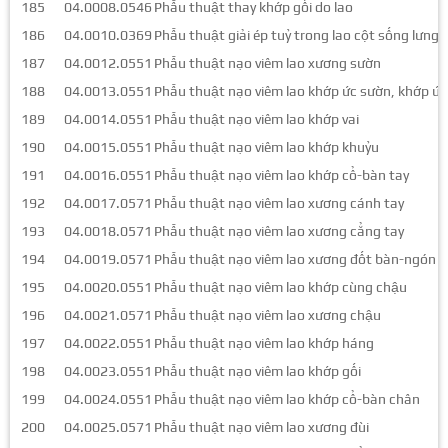
185
04.0008.0546
Phẫu thuật thay khớp gối do lao
186
04.0010.0369
Phẫu thuật giải ép tuỷ trong lao cột sống lưng-
187
04.0012.0551
Phẫu thuật nạo viêm lao xương sườn
188
04.0013.0551
Phẫu thuật nạo viêm lao khớp ức sườn, khớp ức
189
04.0014.0551
Phẫu thuật nạo viêm lao khớp vai
190
04.0015.0551
Phẫu thuật nạo viêm lao khớp khuỷu
191
04.0016.0551
Phẫu thuật nạo viêm lao khớp cổ-bàn tay
192
04.0017.0571
Phẫu thuật nạo viêm lao xương cánh tay
193
04.0018.0571
Phẫu thuật nạo viêm lao xương cẳng tay
194
04.0019.0571
Phẫu thuật nạo viêm lao xương đốt bàn-ngón t
195
04.0020.0551
Phẫu thuật nạo viêm lao khớp cùng chậu
196
04.0021.0571
Phẫu thuật nạo viêm lao xương chậu
197
04.0022.0551
Phẫu thuật nạo viêm lao khớp háng
198
04.0023.0551
Phẫu thuật nạo viêm lao khớp gối
199
04.0024.0551
Phẫu thuật nạo viêm lao khớp cổ-bàn chân
200
04.0025.0571
Phẫu thuật nạo viêm lao xương đùi