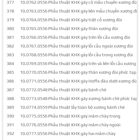
377
10.0762.0556
Phẫu thuật KHX gãy cổ mấu chuyển xương đùi
378
10.0763.0556
Phẫu thuật KHX gãy liên mấu chuyển xương đùi
379
10.0764.0556
Phẫu thuật KHX gãy trật cổ xương đùi
380
10.0765.0556
Phẫu thuật KHX gãy thân xương đùi
381
10.0766.0556
Phẫu thuật KHX gãy trên lồi cầu xương đùi
382
10.0767.0556
Phẫu thuật KHX gãy lồi cầu ngoài xương đùi
383
10.0768.0556
Phẫu thuật KHX gãy lồi cầu trong xương đùi
384
10.0769.0556
Phẫu thuật KHX gãy trên và liên lồi cầu xương đ
385
10.0770.0556
Phẫu thuật KHX gãy thân xương đùi phức tạp
386
10.0771.0556
Phẫu thuật KHX gãy Hoffa đàu dưới xương đùi
387
10.0772.0548
Phẫu thuật KHX gãy bánh chè
388
10.0773.0548
Phẫu thuật KHX gãy xương bánh chè phức tạp
389
10.0774.0559
Phẫu thuật lấy toàn bộ xương bánh chè
390
10.0775.0556
Phẫu thuật KHX gãy mâm chày trong
391
10.0776.0556
Phẫu thuật KHX gãy mâm chày ngoài
392
10.0777.0556
Phẫu thuật KHX gãy hai mâm chày