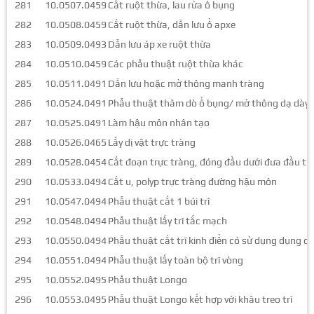
281
10.0507.0459
Cắt ruột thừa, lau rửa ổ bụng
282
10.0508.0459
Cắt ruột thừa, dẫn lưu ổ apxe
283
10.0509.0493
Dẫn lưu áp xe ruột thừa
284
10.0510.0459
Các phẫu thuật ruột thừa khác
285
10.0511.0491
Dẫn lưu hoặc mở thông manh tràng
286
10.0524.0491
Phẫu thuật thăm dò ổ bụng/ mở thông dạ dày/
287
10.0525.0491
Làm hậu môn nhân tạo
288
10.0526.0465
Lấy dị vật trực tràng
289
10.0528.0454
Cắt đoạn trực tràng, đóng đầu dưới đưa đầu tr
290
10.0533.0494
Cắt u, polyp trực tràng đường hậu môn
291
10.0547.0494
Phẫu thuật cắt 1 búi trĩ
292
10.0548.0494
Phẫu thuật lấy trĩ tắc mạch
293
10.0550.0494
Phẫu thuật cắt trĩ kinh điển có sử dụng dụng cụ
294
10.0551.0494
Phẫu thuật lấy toàn bộ trĩ vòng
295
10.0552.0495
Phẫu thuật Longo
296
10.0553.0495
Phẫu thuật Longo kết hợp với khâu treo trĩ