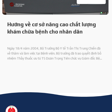
Hướng về cơ sở nâng cao chất lượng
khám chữa bệnh cho nhân dân
Ngày 18/4 năm 2004, Bộ Trưởng Bộ Y tế Trần Thị Trung Chiến đã
về thăm và làm việc tại Bệnh viện. Bộ trưởng đã trao quyết định bổ
nhiệm Thầy thuốc ưu tú TS Doãn Trọng Tiên chức vụ Giám đốc Bệnh
viện 71 và DS CKI Nguyên Duy Định chức vụ Phó Giám đốc Bệnh viện.