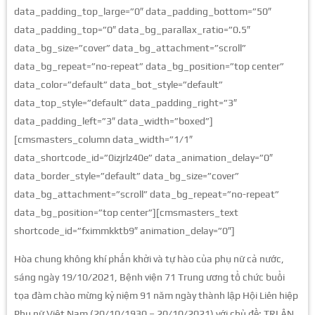
data_padding_top_large=”0″ data_padding_bottom=”50″
data_padding_top=”0″ data_bg_parallax_ratio=”0.5″
data_bg_size=”cover” data_bg_attachment=”scroll”
data_bg_repeat=”no-repeat” data_bg_position=”top center”
data_color=”default” data_bot_style=”default”
data_top_style=”default” data_padding_right=”3″
data_padding_left=”3″ data_width=”boxed”]
[cmsmasters_column data_width=”1/1″
data_shortcode_id=”0izjrlz40e” data_animation_delay=”0″
data_border_style=”default” data_bg_size=”cover”
data_bg_attachment=”scroll” data_bg_repeat=”no-repeat”
data_bg_position=”top center”][cmsmasters_text
shortcode_id=”fximmkktb9″ animation_delay=”0″]
Hòa chung không khí phấn khởi và tự hào của phụ nữ cả nước,
sáng ngày 19/10/2021, Bệnh viện 71 Trung ương tổ chức buổi
tọa đàm chào mừng kỷ niệm 91 năm ngày thành lập Hội Liên hiệp
Phụ nữ Việt Nam (20/10/1930 – 20/10/2021) với chủ đề: TRI ÂN