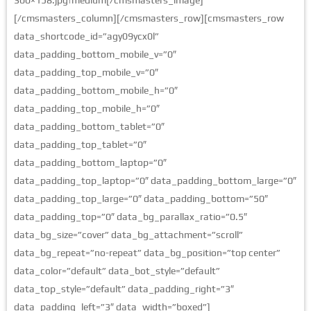
[/cmsmasters_column][/cmsmasters_row][cmsmasters_row
data_shortcode_id=”agy09ycx0l”
data_padding_bottom_mobile_v=”0″
data_padding_top_mobile_v=”0″
data_padding_bottom_mobile_h=”0″
data_padding_top_mobile_h=”0″
data_padding_bottom_tablet=”0″
data_padding_top_tablet=”0″
data_padding_bottom_laptop=”0″
data_padding_top_laptop=”0″ data_padding_bottom_large=”0″
data_padding_top_large=”0″ data_padding_bottom=”50″
data_padding_top=”0″ data_bg_parallax_ratio=”0.5″
data_bg_size=”cover” data_bg_attachment=”scroll”
data_bg_repeat=”no-repeat” data_bg_position=”top center”
data_color=”default” data_bot_style=”default”
data_top_style=”default” data_padding_right=”3″
data_padding_left=”3″ data_width=”boxed”]