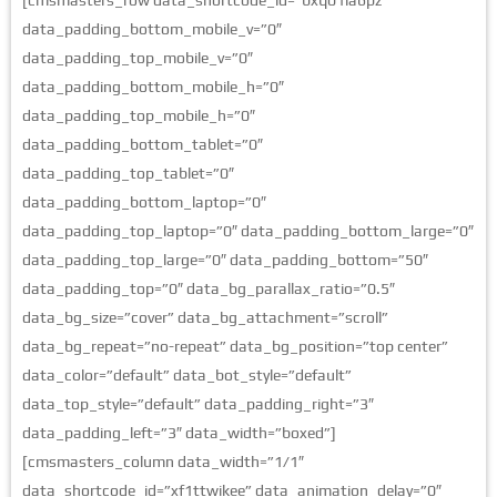
data_padding_bottom_mobile_v=”0″
data_padding_top_mobile_v=”0″
data_padding_bottom_mobile_h=”0″
data_padding_top_mobile_h=”0″
data_padding_bottom_tablet=”0″
data_padding_top_tablet=”0″
data_padding_bottom_laptop=”0″
data_padding_top_laptop=”0″ data_padding_bottom_large=”0″
data_padding_top_large=”0″ data_padding_bottom=”50″
data_padding_top=”0″ data_bg_parallax_ratio=”0.5″
data_bg_size=”cover” data_bg_attachment=”scroll”
data_bg_repeat=”no-repeat” data_bg_position=”top center”
data_color=”default” data_bot_style=”default”
data_top_style=”default” data_padding_right=”3″
data_padding_left=”3″ data_width=”boxed”]
[cmsmasters_column data_width=”1/1″
data_shortcode_id=”xf1ttwikee” data_animation_delay=”0″