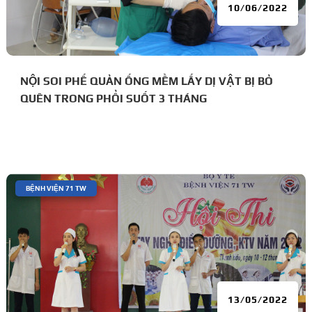
10/06/2022
NỘI SOI PHẾ QUẢN ỐNG MỀM LẤY DỊ VẬT BỊ BỎ
QUÊN TRONG PHỔI SUỐT 3 THÁNG
|
BỆNH VIỆN 71 TW
13/05/2022