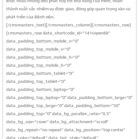
khác nhau nhưng đều phát huy tốt khả năng của mình, hoàn
thành xuất sắc nhiệm vụ được giao, đóng góp quan trọng vào sự
phát triển của Bệnh viện.
[/cmsmasters_text][/cmsmasters_column][/cmsmasters_row]
[cmsmasters_row data_shortcode_id=”141svywn6k”
data_padding_bottom_mobile_v=”0″
data_padding_top_mobile_v=”0″
data_padding_bottom_mobile_h=”0″
data_padding_top_mobile_h=”0″
data_padding_bottom_tablet=”0″
data_padding_top_tablet=”0″
data_padding_bottom_laptop=”0″
data_padding_top_laptop=”0″ data_padding_bottom_large=”0″
data_padding_top_large=”0″ data_padding_bottom=”50″
data_padding_top=”0″ data_bg_parallax_ratio=”0.5″
data_bg_size=”cover” data_bg_attachment=”scroll”
data_bg_repeat=”no-repeat” data_bg_position=”top center”
data_color=”default” data_bot_style=”default”