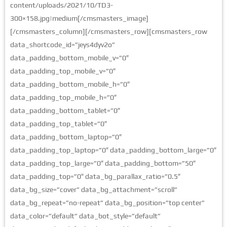
content/uploads/2021/10/TD3-
300×158.jpg|medium[/cmsmasters_image]
[/cmsmasters_column][/cmsmasters_row][cmsmasters_row
data_shortcode_id=”jeys4dyv2o”
data_padding_bottom_mobile_v=”0″
data_padding_top_mobile_v=”0″
data_padding_bottom_mobile_h=”0″
data_padding_top_mobile_h=”0″
data_padding_bottom_tablet=”0″
data_padding_top_tablet=”0″
data_padding_bottom_laptop=”0″
data_padding_top_laptop=”0″ data_padding_bottom_large=”0″
data_padding_top_large=”0″ data_padding_bottom=”50″
data_padding_top=”0″ data_bg_parallax_ratio=”0.5″
data_bg_size=”cover” data_bg_attachment=”scroll”
data_bg_repeat=”no-repeat” data_bg_position=”top center”
data_color=”default” data_bot_style=”default”