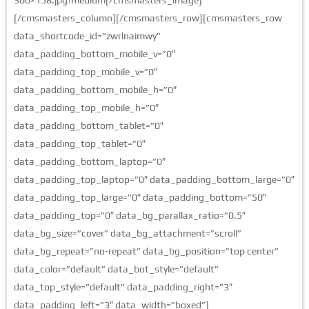
[/cmsmasters_column][/cmsmasters_row][cmsmasters_row
data_shortcode_id=”zwrlnaimwy”
data_padding_bottom_mobile_v=”0″
data_padding_top_mobile_v=”0″
data_padding_bottom_mobile_h=”0″
data_padding_top_mobile_h=”0″
data_padding_bottom_tablet=”0″
data_padding_top_tablet=”0″
data_padding_bottom_laptop=”0″
data_padding_top_laptop=”0″ data_padding_bottom_large=”0″
data_padding_top_large=”0″ data_padding_bottom=”50″
data_padding_top=”0″ data_bg_parallax_ratio=”0.5″
data_bg_size=”cover” data_bg_attachment=”scroll”
data_bg_repeat=”no-repeat” data_bg_position=”top center”
data_color=”default” data_bot_style=”default”
data_top_style=”default” data_padding_right=”3″
data_padding_left=”3″ data_width=”boxed”]