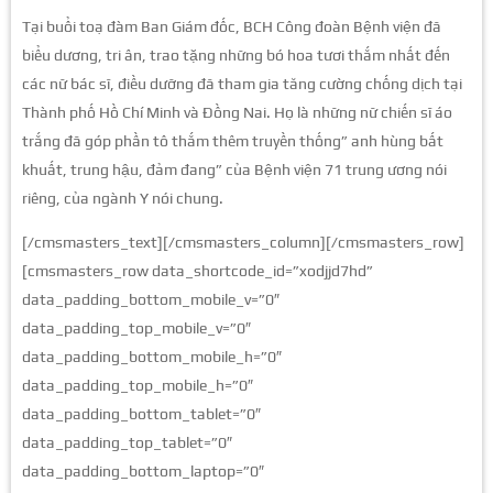
Tại buổi toạ đàm Ban Giám đốc, BCH Công đoàn Bệnh viện đã
biểu dương, tri ân, trao tặng những bó hoa tươi thắm nhất đến
các nữ bác sĩ, điều dưỡng đã tham gia tăng cường chống dịch tại
Thành phố Hồ Chí Minh và Đồng Nai. Họ là những nữ chiến sĩ áo
trắng đã góp phần tô thắm thêm truyền thống” anh hùng bất
khuất, trung hậu, đảm đang” của Bệnh viện 71 trung ương nói
riêng, của ngành Y nói chung.
[/cmsmasters_text][/cmsmasters_column][/cmsmasters_row]
[cmsmasters_row data_shortcode_id=”xodjjd7hd”
data_padding_bottom_mobile_v=”0″
data_padding_top_mobile_v=”0″
data_padding_bottom_mobile_h=”0″
data_padding_top_mobile_h=”0″
data_padding_bottom_tablet=”0″
data_padding_top_tablet=”0″
data_padding_bottom_laptop=”0″