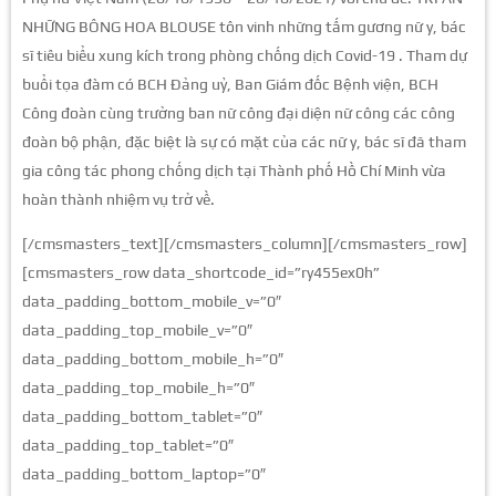
NHỮNG BÔNG HOA BLOUSE tôn vinh những tấm gương nữ y, bác
sĩ tiêu biểu xung kích trong phòng chống dịch Covid-19 . Tham dự
buổi tọa đàm có BCH Đảng uỷ, Ban Giám đốc Bệnh viện, BCH
Công đoàn cùng trưởng ban nữ công đại diện nữ công các công
đoàn bộ phận, đặc biệt là sự có mặt của các nữ y, bác sĩ đã tham
gia công tác phong chống dịch tại Thành phố Hồ Chí Minh vừa
hoàn thành nhiệm vụ trở về.
[/cmsmasters_text][/cmsmasters_column][/cmsmasters_row]
[cmsmasters_row data_shortcode_id=”ry455ex0h”
data_padding_bottom_mobile_v=”0″
data_padding_top_mobile_v=”0″
data_padding_bottom_mobile_h=”0″
data_padding_top_mobile_h=”0″
data_padding_bottom_tablet=”0″
data_padding_top_tablet=”0″
data_padding_bottom_laptop=”0″