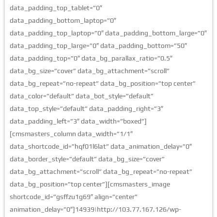
data_padding_top_tablet=”0″
data_padding_bottom_laptop=”0″
data_padding_top_laptop=”0″ data_padding_bottom_large=”0″
data_padding_top_large=”0″ data_padding_bottom=”50″
data_padding_top=”0″ data_bg_parallax_ratio=”0.5″
data_bg_size=”cover” data_bg_attachment=”scroll”
data_bg_repeat=”no-repeat” data_bg_position=”top center”
data_color=”default” data_bot_style=”default”
data_top_style=”default” data_padding_right=”3″
data_padding_left=”3″ data_width=”boxed”]
[cmsmasters_column data_width=”1/1″
data_shortcode_id=”hqf01l6lat” data_animation_delay=”0″
data_border_style=”default” data_bg_size=”cover”
data_bg_attachment=”scroll” data_bg_repeat=”no-repeat”
data_bg_position=”top center”][cmsmasters_image
shortcode_id=”gsffzu1g69″ align=”center”
animation_delay=”0″]14939|http://103.77.167.126/wp-