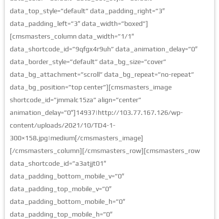
data_top_style=”default” data_padding_right=”3″
data_padding_left=”3″ data_width=”boxed”]
[cmsmasters_column data_width=”1/1″
data_shortcode_id=”9qfgx4r9uh” data_animation_delay=”0″
data_border_style=”default” data_bg_size=”cover”
data_bg_attachment=”scroll” data_bg_repeat=”no-repeat”
data_bg_position=”top center”][cmsmasters_image
shortcode_id=”jmmalc15za” align=”center”
animation_delay=”0″]14937|http://103.77.167.126/wp-
content/uploads/2021/10/TD4-1-
300×158.jpg|medium[/cmsmasters_image]
[/cmsmasters_column][/cmsmasters_row][cmsmasters_row
data_shortcode_id=”a3atjjt01″
data_padding_bottom_mobile_v=”0″
data_padding_top_mobile_v=”0″
data_padding_bottom_mobile_h=”0″
data_padding_top_mobile_h=”0″