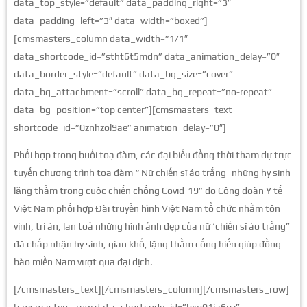
data_top_style=”default” data_padding_right=”3″
data_padding_left=”3″ data_width=”boxed”]
[cmsmasters_column data_width=”1/1″
data_shortcode_id=”stht6t5mdn” data_animation_delay=”0″
data_border_style=”default” data_bg_size=”cover”
data_bg_attachment=”scroll” data_bg_repeat=”no-repeat”
data_bg_position=”top center”][cmsmasters_text
shortcode_id=”0znhzol9ae” animation_delay=”0″]
Phối hợp trong buổi toạ đàm, các đại biểu đồng thời tham dự trực
tuyến chương trình toạ đàm “ Nữ chiến sĩ áo trắng- những hy sinh
lặng thầm trong cuộc chiến chống Covid-19” do Công đoàn Y tế
Việt Nam phối hợp Đài truyền hình Việt Nam tổ chức nhằm tôn
vinh, tri ân, lan toả những hình ảnh đẹp của nữ ‘chiến sĩ áo trắng”
đã chấp nhận hy sinh, gian khổ, lặng thầm cống hiến giúp đồng
bào miền Nam vượt qua đại dịch.
[/cmsmasters_text][/cmsmasters_column][/cmsmasters_row]
[cmsmasters_row data_shortcode_id=”bxq01ia6pz”