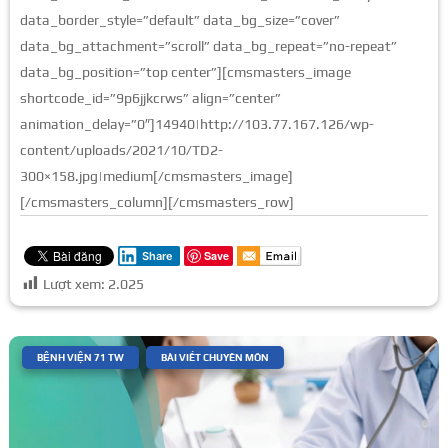
data_border_style=”default” data_bg_size=”cover”
data_bg_attachment=”scroll” data_bg_repeat=”no-repeat”
data_bg_position=”top center”][cmsmasters_image
shortcode_id=”9p6jjkcrws” align=”center”
animation_delay=”0″]14940|http://103.77.167.126/wp-
content/uploads/2021/10/TD2-
300×158.jpg|medium[/cmsmasters_image]
[/cmsmasters_column][/cmsmasters_row]
Save
Share
Lượt xem:
2.025
|
,
BỆNH VIỆN 71 TW
BÀI VIẾT CHUYÊN MÔN