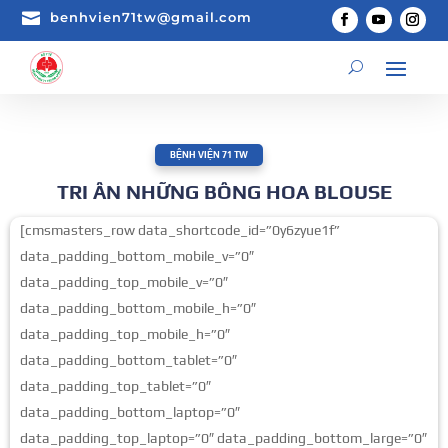

benhvien71tw@gmail.com
BỆNH VIỆN 71 TW
TRI ÂN NHỮNG BÔNG HOA BLOUSE
[cmsmasters_row data_shortcode_id=”0y6zyue1f”
data_padding_bottom_mobile_v=”0″
data_padding_top_mobile_v=”0″
data_padding_bottom_mobile_h=”0″
data_padding_top_mobile_h=”0″
data_padding_bottom_tablet=”0″
data_padding_top_tablet=”0″
data_padding_bottom_laptop=”0″
data_padding_top_laptop=”0″ data_padding_bottom_large=”0″