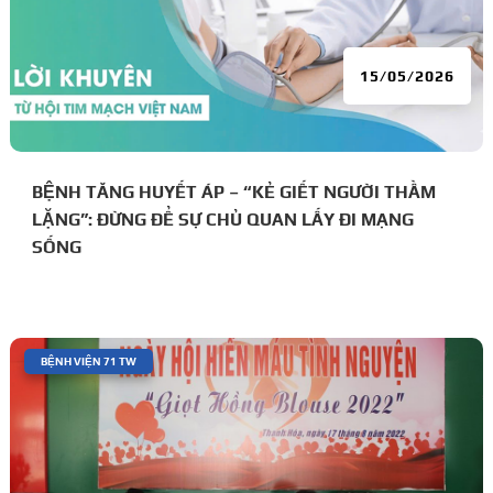
15/05/2026
BỆNH TĂNG HUYẾT ÁP – “KẺ GIẾT NGƯỜI THẦM
LẶNG”: ĐỪNG ĐỂ SỰ CHỦ QUAN LẤY ĐI MẠNG
SỐNG
|
BỆNH VIỆN 71 TW