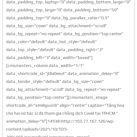
data_padding_top_laptop=”0″ data_padding_bottom_large=”0″
data_padding_top_large=”0″ data_padding_bottom=”50″
data_padding_top=”0″ data_bg_parallax_ratio=”0.5″
data_bg_size=”cover” data_bg_attachment=”scroll”
data_bg_repeat=”no-repeat” data_bg_position=”top center”
data_color=”default” data_bot_style=”default”
data_top_style=”default” data_padding_right=”3″
data_padding_left=”3″ data_width=”boxed”]
[cmsmasters_column data_width=”1/1″
data_shortcode_id=”j0bi0eeut” data_animation_delay=”0″
data_border_style=”default” data_bg_size=”cover”
data_bg_attachment=”scroll” data_bg_repeat=”no-repeat”
data_bg_position=”top center”][cmsmasters_image
shortcode_id=”xim8guur0i” align=”center” caption=”Tặng hoa
cho hai nữ bác sĩ đã tham gia chống dịch Covid tại TPHCM ”
animation_delay=”0″]14938|http://103.77.167.126/wp-
content/uploads/2021/10/TD5-
300×158.jpg|medium[/cmsmasters_image]