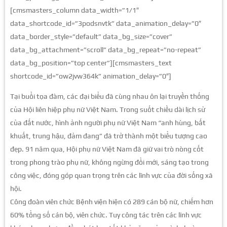
[cmsmasters_column data_width=”1/1″
data_shortcode_id=”3podsnvtk” data_animation_delay=”0″
data_border_style=”default” data_bg_size=”cover”
data_bg_attachment=”scroll” data_bg_repeat=”no-repeat”
data_bg_position=”top center”][cmsmasters_text
shortcode_id=”ow2jvw364k” animation_delay=”0″]
Tại buổi tọa đàm, các đại biểu đã cùng nhau ôn lại truyền thống
của Hội liên hiệp phụ nữ Việt Nam. Trong suốt chiều dài lịch sử
của đất nước, hình ảnh người phụ nữ Việt Nam “anh hùng, bất
khuất, trung hậu, đảm đang” đã trở thành một biểu tượng cao
đẹp. 91 năm qua, Hội phụ nữ Việt Nam đã giữ vai trò nòng cốt
trong phong trào phụ nữ, không ngừng đổi mới, sáng tạo trong
công việc, đóng góp quan trọng trên các lĩnh vực của đời sống xã
hội.
Công đoàn viên chức Bệnh viện hiện có 289 cán bộ nữ, chiếm hơn
60% tổng số cán bộ, viên chức. Tuy công tác trên các lĩnh vực