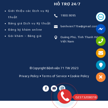
HỖ TRỢ 24/7
Giới thiệu các Dịch vụ Kỹ
1900.9095

thuật
Bảng giá Dịch vụ Kỹ thuật
benhvien71tw@gmail.com

Đăng ký khám online
Gói khám – Bảng giá
Quảng Phú, Tỉnh Thanh Hóa,

Việt Nam
© Copyright Bệnh viện 71 TW 2023
Privacy Policy
•
Terms of Service
•
Cookie Policy
02373208018