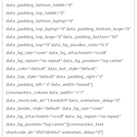
data_padding_bottom_tablet=”0″
data_padding_top_tablet=”0″
data_padding_bottom_laptop=”0″
data_padding_top_laptop=”0″ data_padding_bottom_large=”0″
data_padding_top_large=”0″ data_padding_bottom=”50″
data_padding_top=”0″ data_bg_parallax_ratio=”0.5″
data_bg_size=”cover” data_bg_attachment=”scroll”
data_bg_repeat=”no-repeat” data_bg_position=”top center”
data_color=”default” data_bot_style=”default”
data_top_style=”default” data_padding_right=”3″
data_padding_left=”3″ data_width=”boxed”]
[cmsmasters_column data_width=”1/1″
data_shortcode_id=”13riozl3t9″ data_animation_delay=”0″
data_border_style=”default” data_bg_size=”cover”
data_bg_attachment=”scroll” data_bg_repeat=”no-repeat”
data_bg_position=”top center”][cmsmasters_text
shortcode_id=”3ft01dmhto” animation_delay=”0″]