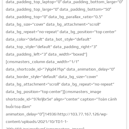
data_padding_top_laptop=”0″ data_padding_bottom_large=”0″
data_padding_top_large=”0″ data_padding_bottom=”50″
data_padding_top=”0″ data_bg_parallax_ratio=”0.5″
data_bg_size=”cover” data_bg_attachment=”scroll”
data_bg_repeat=”no-repeat” data_bg_position=”top center”
data_color=”default” data_bot_style=”default”
data_top_style=”default” data_padding_right=”3″
data_padding_left=”3″ data_width=”boxed”]
[cmsmasters_column data_width=”1/1″
data_shortcode_id=”7ylqd47fqv” data_animation_delay=”0″
data_border_style=”default” data_bg_size=”cover”
data_bg_attachment=”scroll” data_bg_repeat=”no-repeat”
data_bg_position=”top center”][cmsmasters_image
shortcode_id=”97krljbr5e” align=”center” caption=”Toàn cảnh
buổi toạ đàm”
animation_delay=”0″]14936|http://103.77.167.126/wp-
content/uploads/2021/10/TD1-1-
300×158.jpg|medium[/cmsmasters_image]