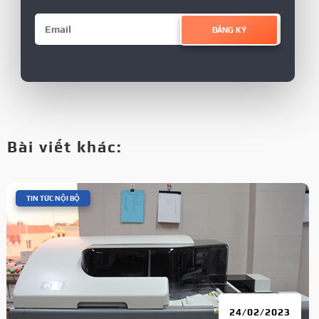
ĐĂNG KÝ
Bài viết khác:
|
TIN TỨC NỘI BỘ
24/02/2023